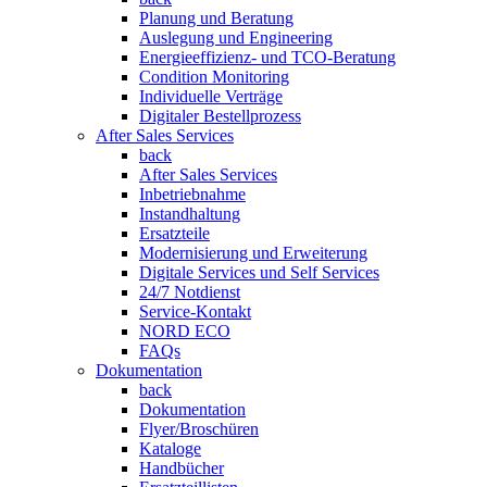
Planung und Beratung
Auslegung und Engineering
Energieeffizienz- und TCO-Beratung
Condition Monitoring
Individuelle Verträge
Digitaler Bestellprozess
After Sales Services
back
After Sales Services
Inbetriebnahme
Instandhaltung
Ersatzteile
Modernisierung und Erweiterung
Digitale Services und Self Services
24/7 Notdienst
Service-Kontakt
NORD ECO
FAQs
Dokumentation
back
Dokumentation
Flyer/Broschüren
Kataloge
Handbücher