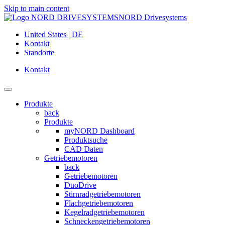
Skip to main content
NORD Drivesystems
United States | DE
Kontakt
Standorte
Kontakt
Produkte
back
Produkte
myNORD Dashboard
Produktsuche
CAD Daten
Getriebemotoren
back
Getriebemotoren
DuoDrive
Stirnradgetriebemotoren
Flachgetriebemotoren
Kegelradgetriebemotoren
Schneckengetriebemotoren