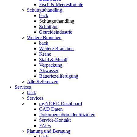
Fisch & Meeresfrüchte
Schüttguthandling
back
Schüttguthandling
Schüttgut
Getreideindustrie
Weitere Branchen
back
Weitere Branchen
Krane
Stahl & Metall
Verpackung
Abwasser
Batteriezellfertigung
Alle Referenzen
Services
back
Services
myNORD Dashboard
CAD Daten
Dokumentation identifizieren
Service-Kontakt
FAQs
Planung und Beratung
back