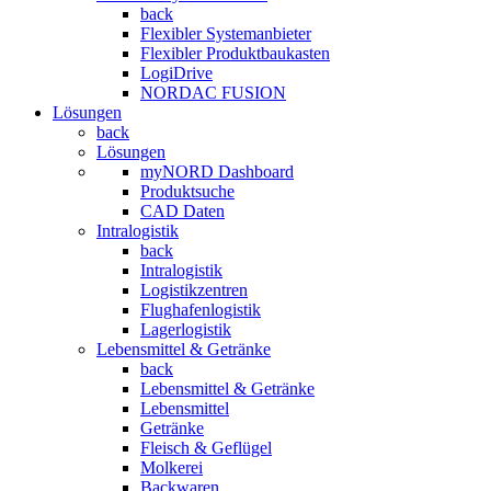
back
Flexibler Systemanbieter
Flexibler Produktbaukasten
LogiDrive
NORDAC FUSION
Lösungen
back
Lösungen
myNORD Dashboard
Produktsuche
CAD Daten
Intralogistik
back
Intralogistik
Logistikzentren
Flughafenlogistik
Lagerlogistik
Lebensmittel & Getränke
back
Lebensmittel & Getränke
Lebensmittel
Getränke
Fleisch & Geflügel
Molkerei
Backwaren