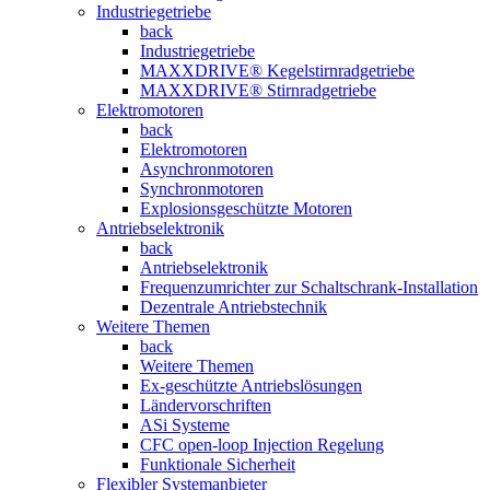
Industriegetriebe
back
Industriegetriebe
MAXXDRIVE® Kegelstirnradgetriebe
MAXXDRIVE® Stirnradgetriebe
Elektromotoren
back
Elektromotoren
Asynchronmotoren
Synchronmotoren
Explosionsgeschützte Motoren
Antriebselektronik
back
Antriebselektronik
Frequenzumrichter zur Schaltschrank-Installation
Dezentrale Antriebstechnik
Weitere Themen
back
Weitere Themen
Ex-geschützte Antriebslösungen
Ländervorschriften
ASi Systeme
CFC open-loop Injection Regelung
Funktionale Sicherheit
Flexibler Systemanbieter