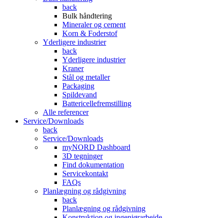
back
Bulk håndtering
Mineraler og cement
Korn & Foderstof
Yderligere industrier
back
Yderligere industrier
Kraner
Stål og metaller
Packaging
Spildevand
Battericellefremstilling
Alle referencer
Service/Downloads
back
Service/Downloads
myNORD Dashboard
3D tegninger
Find dokumentation
Servicekontakt
FAQs
Planlægning og rådgivning
back
Planlægning og rådgivning
Konstruktion og ingeniørarbejde