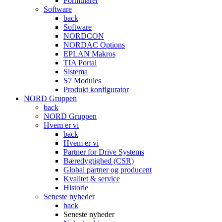
Formularer
Software
back
Software
NORDCON
NORDAC Options
EPLAN Makros
TIA Portal
Sistema
S7 Modules
Produkt konfigurator
NORD Gruppen
back
NORD Gruppen
Hvem er vi
back
Hvem er vi
Partner for Drive Systems
Bæredygtighed (CSR)
Global partner og producent
Kvalitet & service
Historie
Seneste nyheder
back
Seneste nyheder