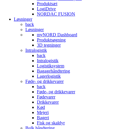
Produktsæt
LogiDrive
NORDAC FUSION
Løsninger
back
Løsninger
myNORD Dashboard
Produktsøgning
3D tegninger
Intralogistik
back
Intralogistik
Logistiksystem
Bagagehåndtering
Lagerlogistik
Føde- og drikkevarer
back
Føde- og drikkevarer
Fødevarer
Drikkevarer
Kød
Mejeri
Bageri
Fisk og skaldyr
Bulk håndtering