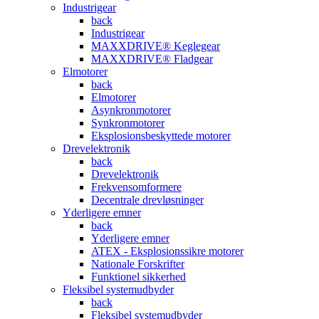
Industrigear
back
Industrigear
MAXXDRIVE® Keglegear
MAXXDRIVE® Fladgear
Elmotorer
back
Elmotorer
Asynkronmotorer
Synkronmotorer
Eksplosionsbeskyttede motorer
Drevelektronik
back
Drevelektronik
Frekvensomformere
Decentrale drevløsninger
Yderligere emner
back
Yderligere emner
ATEX - Eksplosionssikre motorer
Nationale Forskrifter
Funktionel sikkerhed
Fleksibel systemudbyder
back
Fleksibel systemudbyder