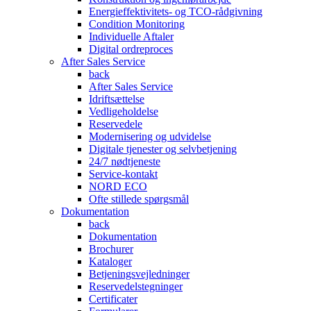
Energieffektivitets- og TCO-rådgivning
Condition Monitoring
Individuelle Aftaler
Digital ordreproces
After Sales Service
back
After Sales Service
Idriftsættelse
Vedligeholdelse
Reservedele
Modernisering og udvidelse
Digitale tjenester og selvbetjening
24/7 nødtjeneste
Service-kontakt
NORD ECO
Ofte stillede spørgsmål
Dokumentation
back
Dokumentation
Brochurer
Kataloger
Betjeningsvejledninger
Reservedelstegninger
Certificater