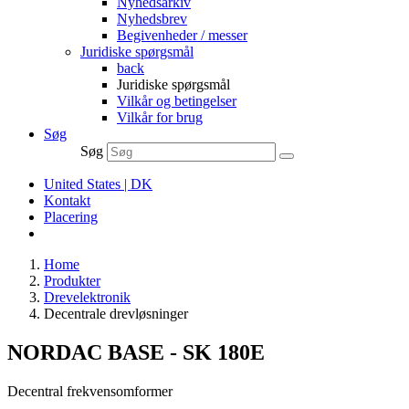
Nyhedsarkiv
Nyhedsbrev
Begivenheder / messer
Juridiske spørgsmål
back
Juridiske spørgsmål
Vilkår og betingelser
Vilkår for brug
Søg
Søg
United States | DK
Kontakt
Placering
Home
Produkter
Drevelektronik
Decentrale drevløsninger
NORDAC BASE - SK 180E
Decentral frekvensomformer