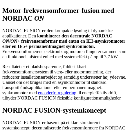
Motor-frekvensomformer-fusion med
NORDAC
ON
NORDAC FUSION er den kompakte løsning til dynamiske
applikationer. Den
kombinerer den decentrale NORDAC
ON/ON+
frekvensomformer med enten en IE3-asynkronmotor
eller en IE5+ permanentmagnet-synkronmotor.
Frekvensomformerens elektronik og motoren fungerer sammen som
en funktionelt afstemt enhed med systemeffekt på op til 3,7 kW.
Resultatet er et pladsbesparende, fuldt stikbart
frekvensomformersystem til væg- eller motormontering, der
reducerer installationsarbejdet og samtidig understøtter høj ydeevne.
Uanset om det bruges med en asynkronmotor til standard
transportbåndsapplikationer eller en permanentmagnet-
synkronmotor med
encoderfri regulering
til energieffektiv drift,
tilbyder NORDAC FUSION fleksible konfigurationsmuligheder.
NORDAC FUSION-systemkoncept
NORDAC FUSION er baseret på et klart struktureret
systemkoncept: decentraliserede frekvensomformere fra NORDAC