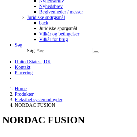
Nyhedsarkiv
Nyhedsbrev
Begivenheder / messer
Juridiske spørgsmål
back
Juridiske spørgsmål
Vilkår og betingelser
Vilkår for brug
Søg
Søg
United States | DK
Kontakt
Placering
Home
Produkter
Fleksibel systemudbyder
NORDAC FUSION
NORDAC FUSION