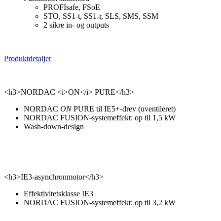
PROFIsafe, FSoE
STO, SS1-t, SS1-r, SLS, SMS, SSM
2 sikre in- og outputs
Produktdetaljer
<h3>NORDAC <i>ON</i> PURE</h3>
NORDAC
ON
PURE til IE5+-drev (uventileret)
NORDAC FUSION-systemeffekt: op til 1,5 kW
Wash-down-design
<h3>IE3-asynchronmotor</h3>
Effektivitetsklasse IE3
NORDAC FUSION-systemeffekt: op til 3,2 kW