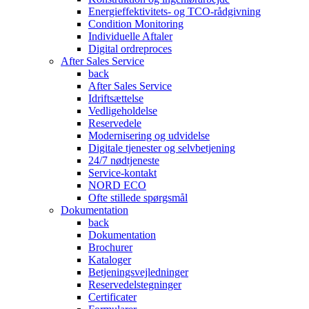
Energieffektivitets- og TCO-rådgivning
Condition Monitoring
Individuelle Aftaler
Digital ordreproces
After Sales Service
back
After Sales Service
Idriftsættelse
Vedligeholdelse
Reservedele
Modernisering og udvidelse
Digitale tjenester og selvbetjening
24/7 nødtjeneste
Service-kontakt
NORD ECO
Ofte stillede spørgsmål
Dokumentation
back
Dokumentation
Brochurer
Kataloger
Betjeningsvejledninger
Reservedelstegninger
Certificater