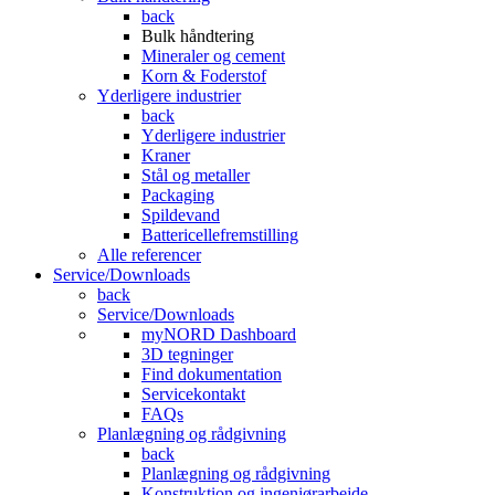
back
Bulk håndtering
Mineraler og cement
Korn & Foderstof
Yderligere industrier
back
Yderligere industrier
Kraner
Stål og metaller
Packaging
Spildevand
Battericellefremstilling
Alle referencer
Service/Downloads
back
Service/Downloads
myNORD Dashboard
3D tegninger
Find dokumentation
Servicekontakt
FAQs
Planlægning og rådgivning
back
Planlægning og rådgivning
Konstruktion og ingeniørarbejde