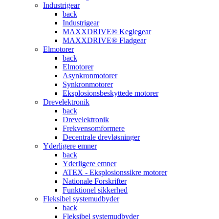
Industrigear
back
Industrigear
MAXXDRIVE® Keglegear
MAXXDRIVE® Fladgear
Elmotorer
back
Elmotorer
Asynkronmotorer
Synkronmotorer
Eksplosionsbeskyttede motorer
Drevelektronik
back
Drevelektronik
Frekvensomformere
Decentrale drevløsninger
Yderligere emner
back
Yderligere emner
ATEX - Eksplosionssikre motorer
Nationale Forskrifter
Funktionel sikkerhed
Fleksibel systemudbyder
back
Fleksibel systemudbyder