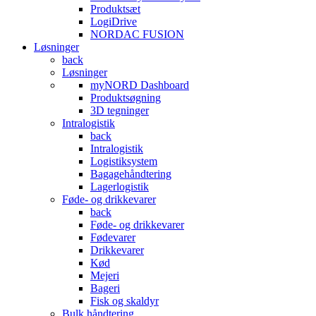
Produktsæt
LogiDrive
NORDAC FUSION
Løsninger
back
Løsninger
myNORD Dashboard
Produktsøgning
3D tegninger
Intralogistik
back
Intralogistik
Logistiksystem
Bagagehåndtering
Lagerlogistik
Føde- og drikkevarer
back
Føde- og drikkevarer
Fødevarer
Drikkevarer
Kød
Mejeri
Bageri
Fisk og skaldyr
Bulk håndtering