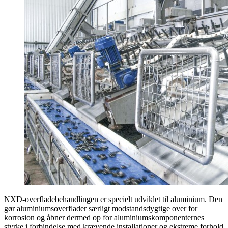
NXD-overfladebehandlingen er specielt udviklet til aluminium. Den
gør aluminiumsoverflader særligt modstandsdygtige over for
korrosion og åbner dermed op for aluminiumskomponenternes
styrke i forbindelse med krævende installationer og ekstreme forhold