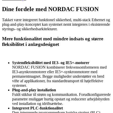
Dine fordele med NORDAC FUSION
Takket være integreret funktionel sikkerhed, multi-stack Ethernet og
plug-and-play-konceptet kan systemet nemt integreres i eksisterende
styrings- og sikkerhedsarkitekturer.
Mere funktionalitet med mindre indsats og større
fleksibilitet i anlægsdesignet
Systemfleksibilitet med IE3- og IE5+-motorer
NORDAC FUSION kombinerer frekvensomformeren med
IE3-asynkronmotorer eller IE5+-synkronmotorer med
permanentmagnet. Begge muligheder understøtter en bred
vifte af applikationer, fra standardtransport til højeffektive
systemer.
Plug-and-play installation
Fuldt stikbar til strøm og kommunikation. Forudkonfigurerede
parametre muliggør hurtig opstart og reducerer arbejdsbyrden
ved installation og idriftsættelse.
Integreret PLC-funktionalitet
Den integrerede programmerbare logiske styring (PLC)