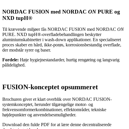
NORDAC FUSION med NORDAC
ON
PURE og
NXD tupH®
Til krævende miljøer fås NORDAC FUSION med NORDAC
ON
PURE. NXD tupH®-overfladebehandlingen beskytter
aluminiumskabinetter i wash-down applikationer. En specialiseret
proces skaber en hård, ikke-porøs, korrosionsbestandig overflade,
der modstår syrer og baser.
Fordele:
Høje hygiejnestandarder, hurtig rengøring og langvarig
pålidelighed.
FUSION-konceptet opsummeret
Brochuren giver et klart overblik over NORDAC FUSION-
systemkonceptet, herunder tilgængelige motor- og
frekvensomformerkombinationer, effektområder, tekniske
højdepunkter og anvendelsesmuligheder.
Download den fulde PDF for at lære denne decentraliserede