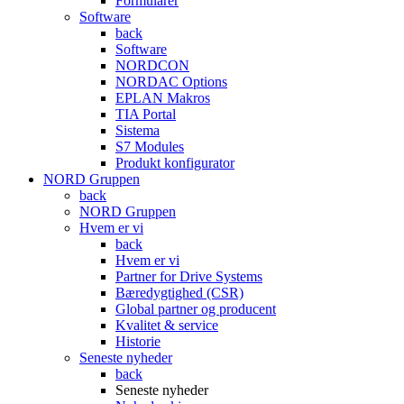
Formularer
Software
back
Software
NORDCON
NORDAC Options
EPLAN Makros
TIA Portal
Sistema
S7 Modules
Produkt konfigurator
NORD Gruppen
back
NORD Gruppen
Hvem er vi
back
Hvem er vi
Partner for Drive Systems
Bæredygtighed (CSR)
Global partner og producent
Kvalitet & service
Historie
Seneste nyheder
back
Seneste nyheder