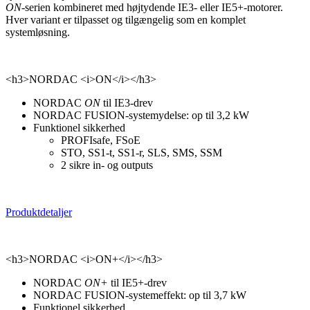
ON
-serien kombineret med højtydende IE3- eller IE5+-motorer.
Hver variant er tilpasset og tilgængelig som en komplet
systemløsning.
<h3>NORDAC <i>ON</i></h3>
NORDAC
ON
til IE3-drev
NORDAC FUSION-systemydelse: op til 3,2 kW
Funktionel sikkerhed
PROFIsafe, FSoE
STO, SS1-t, SS1-r, SLS, SMS, SSM
2 sikre in- og outputs
Produktdetaljer
<h3>NORDAC <i>ON+</i></h3>
NORDAC
ON+
til IE5+-drev
NORDAC FUSION-systemeffekt: op til 3,7 kW
Funktionel sikkerhed