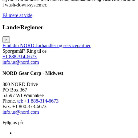
i wash-down-systemer.
Få mere at vide
Lande/Regioner
×
Find din NORD-forhandler og servicepartner
Spørgsmål? Ring til os
+1 888-314-6673
info.us@nord.com
NORD Gear Corp - Midwest
800 NORD Drive
PO Box 367
53597 WI Waunakee
Phone.
tel: +1 888-314-6673
Fax. +1 800-373-6673
info.us@nord.com
Følg os på