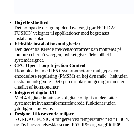
Høj effekttæthed
Det kompakte design og den lave vægt gør NORDAC
FUSION velegnet til applikationer med begrænset
installationsplads.
Fleksible installationsmuligheder
Den decentraliserede frekvensomformer kan monteres på
motoren eller på væggen, hvilket giver fleksibilitet i
systemdesignet.
CFC Open-Loop Injection Control
I kombination med IE5+ synkronmotorer muliggør den
encoderløse regulering (PMSM) en høj dynamik – helt uden
ekstra impulsgivere. Det sparer omkostninger og reducerer
antallet af komponenter.
Integreret digital I/O
Med 4 digitale inputs og 2 digitale outputs understøtter
systemet frekvensomformerrelaterede funktioner uden
yderligere hardware.
Designet til krævende miljøer
NORDAC FUSION fungerer ved temperaturer ned til -30 °C
og fås i beskyttelsesklasserne IP55, IP66 og valgfrit IP69.