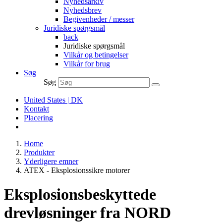
Nyhedsarkiv
Nyhedsbrev
Begivenheder / messer
Juridiske spørgsmål
back
Juridiske spørgsmål
Vilkår og betingelser
Vilkår for brug
Søg
Søg
United States | DK
Kontakt
Placering
Home
Produkter
Yderligere emner
ATEX - Eksplosionssikre motorer
Eksplosionsbeskyttede
drevløsninger fra NORD