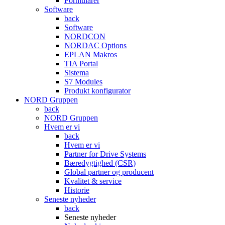
Formularer
Software
back
Software
NORDCON
NORDAC Options
EPLAN Makros
TIA Portal
Sistema
S7 Modules
Produkt konfigurator
NORD Gruppen
back
NORD Gruppen
Hvem er vi
back
Hvem er vi
Partner for Drive Systems
Bæredygtighed (CSR)
Global partner og producent
Kvalitet & service
Historie
Seneste nyheder
back
Seneste nyheder