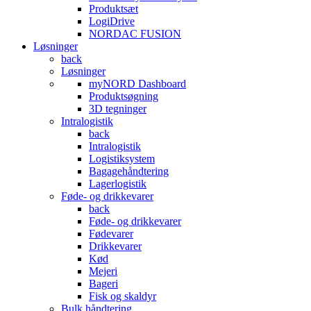
Produktsæt
LogiDrive
NORDAC FUSION
Løsninger
back
Løsninger
myNORD Dashboard
Produktsøgning
3D tegninger
Intralogistik
back
Intralogistik
Logistiksystem
Bagagehåndtering
Lagerlogistik
Føde- og drikkevarer
back
Føde- og drikkevarer
Fødevarer
Drikkevarer
Kød
Mejeri
Bageri
Fisk og skaldyr
Bulk håndtering