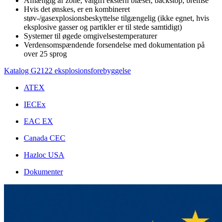
Afhængig af zone, valgfri ekstern blæser, backstop, bremse
Hvis det ønskes, er en kombineret
støv-/gasexplosionsbeskyttelse tilgængelig (ikke egnet, hvis
eksplosive gasser og partikler er til stede samtidigt)
Systemer til øgede omgivelsestemperaturer
Verdensomspændende forsendelse med dokumentation på
over 25 sprog
Katalog G2122 eksplosionsforebyggelse
ATEX
IECEx
EAC EX
Canada CEC
Hazloc USA
Dokumenter