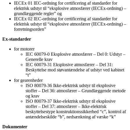
IECEx 01 IEC-ordning for certificering af standarder for
elektrisk udstyr til “eksplosive atmosfærer (IECEx-ordning) –
grundlæggende regler” og
IECEx 02 IEC-ordning for certificering af standarder for
elektrisk udstyr til “eksplosive atmosfærer (IECEx-ordning) –
forretningsorden”
Ex-standarder
for motorer
IEC 60079-0 Eksplosive atmosfærer – Del 0: Udstyr –
Generelle krav
IEC 60079-31 Eksplosive atmosfærer – Del 31:
Beskyttelse mod støvantændelse af udstyr ved kabinet
“t”
for gearenheder
ISO 80079-36 Ikke-elektrisk udstyr til eksplosive
stoffer – Del 36: atmosfærer – Grundlæggende metode
og krav
ISO 80079-37 Ikke-elektrisk udstyr til eksplosive
stoffer – Del 37: atmosfærer – Ikke-elektrisk
beskyttelsestype konstruktionssikkerhed “c”, kontrol af
antændelseskilde “b”, nedsænkning af væske “k”
Dokumenter