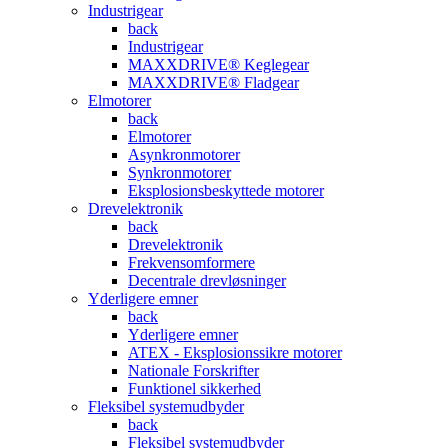
Industrigear
back
Industrigear
MAXXDRIVE® Keglegear
MAXXDRIVE® Fladgear
Elmotorer
back
Elmotorer
Asynkronmotorer
Synkronmotorer
Eksplosionsbeskyttede motorer
Drevelektronik
back
Drevelektronik
Frekvensomformere
Decentrale drevløsninger
Yderligere emner
back
Yderligere emner
ATEX - Eksplosionssikre motorer
Nationale Forskrifter
Funktionel sikkerhed
Fleksibel systemudbyder
back
Fleksibel systemudbyder