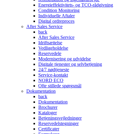
Energieffektivitets- og TCO-rådgivning
Condition Monitoring
Individuelle Aftaler
Digital ordreproces
After Sales Service
back
After Sales Service
Idriftsættelse
Vedligeholdelse
Reservedele
Modernisering og udvidelse
Digitale tjenester og selvbetjening
24/7 nødtjeneste
Service-kontakt
NORD ECO
Ofte stillede spørgsmål
Dokumentation
back
Dokumentation
Brochurer
Kataloger
Betjeningsvejledninger
Reservedelstegninger
Certificater