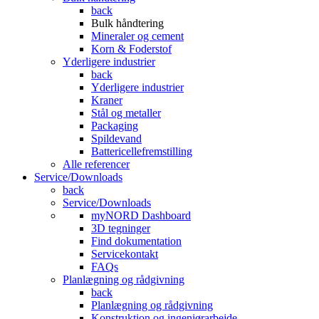
back
Bulk håndtering
Mineraler og cement
Korn & Foderstof
Yderligere industrier
back
Yderligere industrier
Kraner
Stål og metaller
Packaging
Spildevand
Battericellefremstilling
Alle referencer
Service/Downloads
back
Service/Downloads
myNORD Dashboard
3D tegninger
Find dokumentation
Servicekontakt
FAQs
Planlægning og rådgivning
back
Planlægning og rådgivning
Konstruktion og ingeniørarbejde