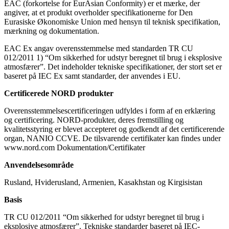
EAC (forkortelse for EurAsian Conformity) er et mærke, der
angiver, at et produkt overholder specifikationerne for Den
Eurasiske Økonomiske Union med hensyn til teknisk specifikation,
mærkning og dokumentation.
EAC Ex angav overensstemmelse med standarden TR CU
012/2011 1) “Om sikkerhed for udstyr beregnet til brug i eksplosive
atmosfærer”. Det indeholder tekniske specifikationer, der stort set er
baseret på IEC Ex samt standarder, der anvendes i EU.
Certificerede NORD produkter
Overensstemmelsescertificeringen udfyldes i form af en erklæring
og certificering. NORD-produkter, deres fremstilling og
kvalitetsstyring er blevet accepteret og godkendt af det certificerende
organ, NANIO CCVE. De tilsvarende certifikater kan findes under
www.nord.com Dokumentation/Certifikater
Anvendelsesområde
Rusland, Hviderusland, Armenien, Kasakhstan og Kirgisistan
Basis
TR CU 012/2011 “Om sikkerhed for udstyr beregnet til brug i
eksplosive atmosfærer”. Tekniske standarder baseret på IEC-