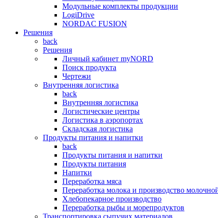
Модульные комплекты продукции
LogiDrive
NORDAC FUSION
Решения
back
Решения
Личный кабинет myNORD
Поиск продукта
Чертежи
Внутренняя логистика
back
Внутренняя логистика
Логистические центры
Логистика в аэропортах
Складская логистика
Продукты питания и напитки
back
Продукты питания и напитки
Продукты питания
Напитки
Переработка мяса
Переработка молока и производство молочно
Хлебопекарное производство
Переработка рыбы и морепродуктов
Транспортировка сыпучих материалов