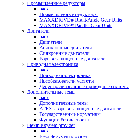
Промышленные редукторы
back
Промышленные редукторы
MAXXDRIVE® Right-Angle Gear Units
MAXXDRIVE® Parallel Gear Units
Двигатели
back
Двигатели
Асинхронные двигатели
Синхронные двигатели
Взрывозащищенные двигатели
Приводная электроника
back
Приводная электроника
Преобразователи частоты
Децентрализованные приводные системы
Дополнительные темы
back
Дополнительные темы
ATEX - взрывозащищенные двигатели
Государственные нормативы
Функции безопасности
Flexible system provider
back
Flexible system provider