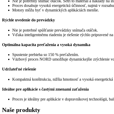
Nie je potrebný snímač otáčok. Šetrí to materiál a náklady na in
Proces dosahuje vysokú energetickú účinnosť, najmä v rozsahu
Motory môžu byť v dynamických aplikáciách menšie.
Rýchle uvedenie do prevádzky
Nie je potrebné spúšťanie prevádzky snímača otáčok.
Vďaka inteligentnému riadeniu je riešenie rýchlo pripravené na
Optimálna kapacita preťaženia a vysoká dynamika
Spustenie prebieha so 150 % preťažením.
Väzbový proces NORD umožňuje dynamickejšie zrýchlenie vď
Udržateľné riešenie
Kompaktná konštrukcia, nižšia hmotnosť a vysoká energetická 
Ideálne pre aplikácie s častými zmenami zaťaženia
Proces je ideálny pre aplikácie v dopravníkovej technológii, bal
Naše produkty