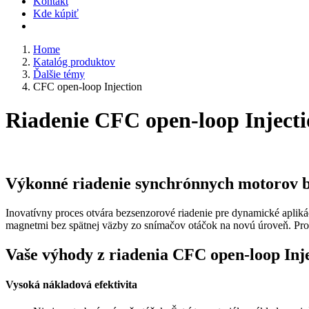
Kontakt
Kde kúpiť
Home
Katalóg produktov
Ďalšie témy
CFC open-loop Injection
Riadenie CFC open-loop Inject
Výkonné riadenie synchrónnych motorov b
Inovatívny proces otvára bezsenzorové riadenie pre dynamické apl
magnetmi bez spätnej väzby zo snímačov otáčok na novú úroveň. Pr
Vaše výhody z riadenia CFC open-loop Inj
Vysoká nákladová efektivita