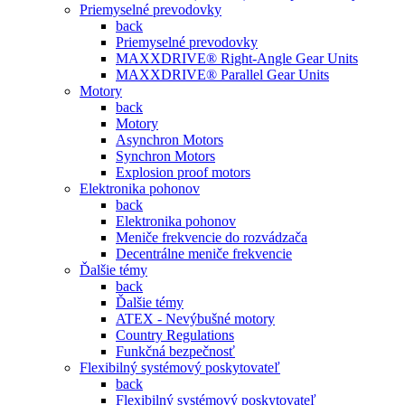
Priemyselné prevodovky
back
Priemyselné prevodovky
MAXXDRIVE® Right-Angle Gear Units
MAXXDRIVE® Parallel Gear Units
Motory
back
Motory
Asynchron Motors
Synchron Motors
Explosion proof motors
Elektronika pohonov
back
Elektronika pohonov
Meniče frekvencie do rozvádzača
Decentrálne meniče frekvencie
Ďalšie témy
back
Ďalšie témy
ATEX - Nevýbušné motory
Country Regulations
Funkčná bezpečnosť
Flexibilný systémový poskytovateľ
back
Flexibilný systémový poskytovateľ