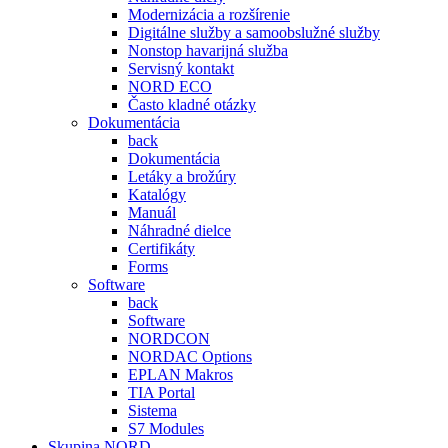
Modernizácia a rozšírenie
Digitálne služby a samoobslužné služby
Nonstop havarijná služba
Servisný kontakt
NORD ECO
Často kladné otázky
Dokumentácia
back
Dokumentácia
Letáky a brožúry
Katalógy
Manuál
Náhradné dielce
Certifikáty
Forms
Software
back
Software
NORDCON
NORDAC Options
EPLAN Makros
TIA Portal
Sistema
S7 Modules
Skupina NORD