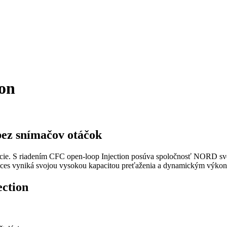
ion
ez snímačov otáčok
ikácie. S riadením CFC open-loop Injection posúva spoločnosť NORD 
oces vyniká svojou vysokou kapacitou preťaženia a dynamickým výko
ection