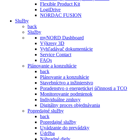
Flexible Product Kit
LogiDrive
NORDAC FUSION
Služby
back
Služby
myNORD Dashboard
Výkresy 3D
Vyhľadávač dokumentácie
Service Contact
FAQs
Plánovanie a konzultácie
back
Plánovanie a konzultácie
Stavebníctvo a inžinierstvo
Poradenstvo o energetickej účinnosti a TCO
Monitorovanie podmienok
Individuálne zmluvy
Digitálny proces objednávania
Popredajné služby
back
Popredajné služby
Uvádzanie do prevádzky
Údržba
Náhradné diely