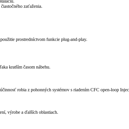
štaláciu.
 čiastočného zaťaženia.
 použitie prostredníctvom funkcie plug-and-play.
aka kratším časom nábehu.
účinnosť robia z pohonných systémov s riadením CFC open-loop Injecti
ení, výrobe a ďalších oblastiach.