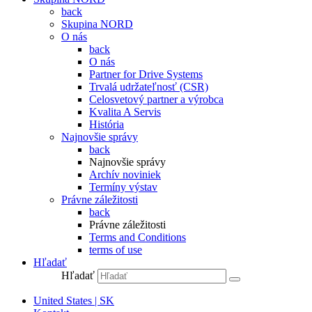
back
Skupina NORD
O nás
back
O nás
Partner for Drive Systems
Trvalá udržateľnosť (CSR)
Celosvetový partner a výrobca
Kvalita A Servis
História
Najnovšie správy
back
Najnovšie správy
Archív noviniek
Termíny výstav
Právne záležitosti
back
Právne záležitosti
Terms and Conditions
terms of use
Hľadať
Hľadať
United States | SK