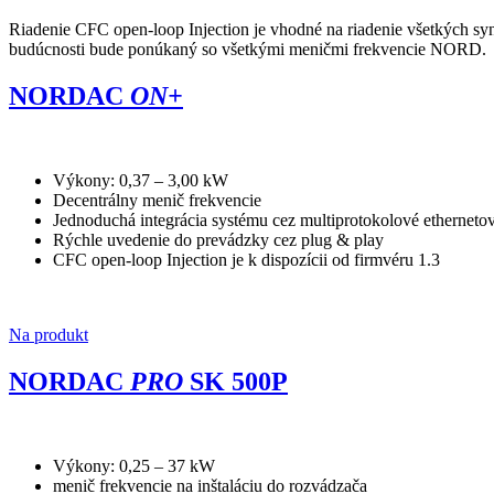
Riadenie CFC open-loop Injection je vhodné na riadenie všetkých s
budúcnosti bude ponúkaný so všetkými meničmi frekvencie NORD.
NORDAC
ON+
Výkony: 0,37 – 3,00 kW
Decentrálny menič frekvencie
Jednoduchá integrácia systému cez multiprotokolové ethernetov
Rýchle uvedenie do prevádzky cez plug & play
CFC open-loop Injection je k dispozícii od firmvéru 1.3
Na produkt
NORDAC
PRO
SK 500P
Výkony: 0,25 – 37 kW
menič frekvencie na inštaláciu do rozvádzača