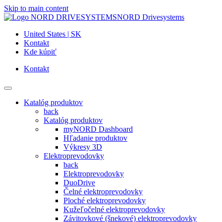
Skip to main content
NORD Drivesystems
United States | SK
Kontakt
Kde kúpiť
Kontakt
Katalóg produktov
back
Katalóg produktov
myNORD Dashboard
Hľadanie produktov
Výkresy 3D
Elektroprevodovky
back
Elektroprevodovky
DuoDrive
Čelné elektroprevodovky
Ploché elektroprevodovky
Kužeľočelné elektroprevodovky
Závitovkové (šnekové) elektroprevodovky