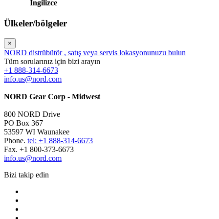
İngilizce
Ülkeler/bölgeler
×
NORD distrübütör , satış veya servis lokasyonunuzu bulun
Tüm sorularınız için bizi arayın
+1 888-314-6673
info.us@nord.com
NORD Gear Corp - Midwest
800 NORD Drive
PO Box 367
53597 WI Waunakee
Phone.
tel: +1 888-314-6673
Fax. +1 800-373-6673
info.us@nord.com
Bizi takip edin