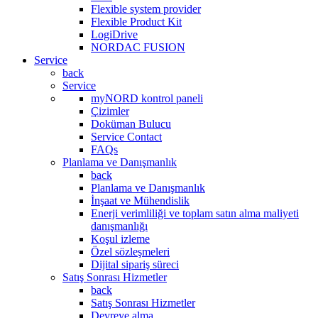
Flexible system provider
Flexible Product Kit
LogiDrive
NORDAC FUSION
Service
back
Service
myNORD kontrol paneli
Çizimler
Doküman Bulucu
Service Contact
FAQs
Planlama ve Danışmanlık
back
Planlama ve Danışmanlık
İnşaat ve Mühendislik
Enerji verimliliği ve toplam satın alma maliyeti
danışmanlığı
Koşul izleme
Özel sözleşmeleri
Dijital sipariş süreci
Satış Sonrası Hizmetler
back
Satış Sonrası Hizmetler
Devreye alma