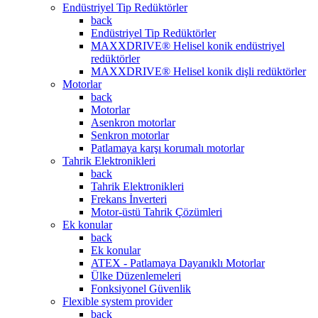
Endüstriyel Tip Redüktörler
back
Endüstriyel Tip Redüktörler
MAXXDRIVE® Helisel konik endüstriyel
redüktörler
MAXXDRIVE® Helisel konik dişli redüktörler
Motorlar
back
Motorlar
Asenkron motorlar
Senkron motorlar
Patlamaya karşı korumalı motorlar
Tahrik Elektronikleri
back
Tahrik Elektronikleri
Frekans İnverteri
Motor-üstü Tahrik Çözümleri
Ek konular
back
Ek konular
ATEX - Patlamaya Dayanıklı Motorlar
Ülke Düzenlemeleri
Fonksiyonel Güvenlik
Flexible system provider
back