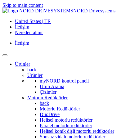
Skip to main content
NORD Drivesystems
United States | TR
İletişim
Nereden alınır
İletişim
Ürünler
back
Ürünler
myNORD kontrol paneli
Ürün Arama
Çizimler
Motorlu Redüktörler
back
Motorlu Redüktörler
DuoDrive
Helisel motorlu redüktörler
Paralel motorlu redüktörler
Helisel konik dişli motorlu redüktörler
Sonsuz vidalı motorlu redüktörler