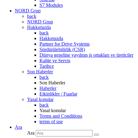
S7 Modules
NORD Grup
back
NORD Grup
Hakkımızda
back
Hakkımızda
Partner for Drive Systems
Sürdürülebilirlik (CSR)
Dünya geneline yayılmış iş ortakları ve üreticiler
Kalite ve Servis
Tarihçe
Son Haberler
back
Son Haberler
Haberler
Etkinlikler / Fuarlar
Yasal konular
back
Yasal konular
Terms and Conditions
terms of use
Ara
Ara