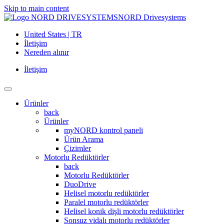
Skip to main content
NORD Drivesystems
United States | TR
İletişim
Nereden alınır
İletişim
Ürünler
back
Ürünler
myNORD kontrol paneli
Ürün Arama
Çizimler
Motorlu Redüktörler
back
Motorlu Redüktörler
DuoDrive
Helisel motorlu redüktörler
Paralel motorlu redüktörler
Helisel konik dişli motorlu redüktörler
Sonsuz vidalı motorlu redüktörler