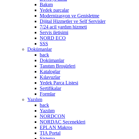
Bakım
Yedek parçalar
Modernizasyon ve Genişletme
Dijital Hizmetler ve Self Servisler
7/24 acil yardım hizmeti
Servis iletişimi
NORD ECO
SSS
Dokümanlar
back
Dokümanlar
Tanıtım Broşürleri
Kataloglar
Kılavuzlar
Yedek Parça Listesi
Sertifikalar
Formlar
Yazılım
back
Yazılım
NORDCON
NORDAC Seçenekleri
EPLAN Makros
TIA Portal
Sistema