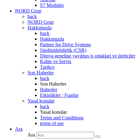
S7 Modules
NORD Grup
back
NORD Grup
Hakkımızda
back
Hakkımızda
Partner for Drive Systems
Sürdürülebilirlik (CSR)
Dünya geneline yayılmış iş ortakları ve üreticiler
Kalite ve Servis
Tarihçe
Son Haberler
back
Son Haberler
Haberler
Etkinlikler / Fuarlar
Yasal konular
back
Yasal konular
Terms and Conditions
terms of use
Ara
Ara