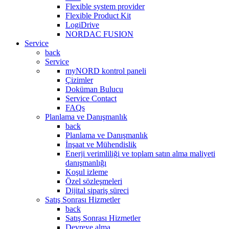
Flexible system provider
Flexible Product Kit
LogiDrive
NORDAC FUSION
Service
back
Service
myNORD kontrol paneli
Çizimler
Doküman Bulucu
Service Contact
FAQs
Planlama ve Danışmanlık
back
Planlama ve Danışmanlık
İnşaat ve Mühendislik
Enerji verimliliği ve toplam satın alma maliyeti
danışmanlığı
Koşul izleme
Özel sözleşmeleri
Dijital sipariş süreci
Satış Sonrası Hizmetler
back
Satış Sonrası Hizmetler
Devreye alma