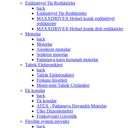
Endüstriyel Tip Redüktörler
back
Endüstriyel Tip Redüktörler
MAXXDRIVE® Helisel konik endüstriyel
redüktörler
MAXXDRIVE® Helisel konik dişli redüktörler
Motorlar
back
Motorlar
Asenkron motorlar
Senkron motorlar
Patlamaya karşı korumalı motorlar
Tahrik Elektronikleri
back
Tahrik Elektronikleri
Frekans İnverteri
Motor-üstü Tahrik Çözümleri
Ek konular
back
Ek konular
ATEX - Patlamaya Dayanıklı Motorlar
Ülke Düzenlemeleri
Fonksiyonel Güvenlik
Flexible system provider
back