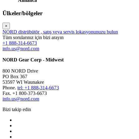
Almanca
Ülkeler/bölgeler
×
NORD distrübütör , satış veya servis lokasyonunuzu bulun
Tüm sorularınız için bizi arayın
+1 888-314-6673
info.us@nord.com
NORD Gear Corp - Midwest
800 NORD Drive
PO Box 367
53597 WI Waunakee
Phone.
tel: +1 888-314-6673
Fax. +1 800-373-6673
info.us@nord.com
Bizi takip edin