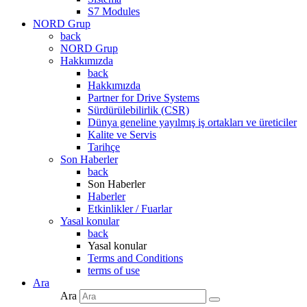
S7 Modules
NORD Grup
back
NORD Grup
Hakkımızda
back
Hakkımızda
Partner for Drive Systems
Sürdürülebilirlik (CSR)
Dünya geneline yayılmış iş ortakları ve üreticiler
Kalite ve Servis
Tarihçe
Son Haberler
back
Son Haberler
Haberler
Etkinlikler / Fuarlar
Yasal konular
back
Yasal konular
Terms and Conditions
terms of use
Ara
Ara