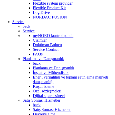
Flexible system provider
Flexible Product Kit
LogiDrive
NORDAC FUSION
Service
back
Service
myNORD kontrol paneli
Çizimler
Doküman Bulucu
Service Contact
FAQs
Planlama ve Danışmanlık
back
Planlama ve Danışmanlık
İnşaat ve Mühendislik
Enerji verimliliği ve toplam satın alma maliyeti
danışmanlığı
Koşul izleme
Özel sözleşmeleri
Dijital sipariş süreci
Satış Sonrası Hizmetler
back
Satış Sonrası Hizmetler
Devreye alma