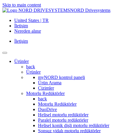
Skip to main content
NORD Drivesystems
United States | TR
İletişim
Nereden alınır
İletişim
Ürünler
back
Ürünler
myNORD kontrol paneli
Ürün Arama
Çizimler
Motorlu Redüktörler
back
Motorlu Redüktörler
DuoDrive
Helisel motorlu redüktörler
Paralel motorlu redüktörler
Helisel konik dişli motorlu redüktörler
Sonsuz vidalı motorlu redüktörler