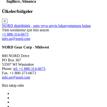
İngilizce,
Almanca
Ülkeler/bölgeler
×
NORD distrübütör , satış veya servis lokasyonunuzu bulun
Tüm sorularınız için bizi arayın
+1 888-314-6673
info.us@nord.com
NORD Gear Corp - Midwest
800 NORD Drive
PO Box 367
53597 WI Waunakee
Phone.
tel: +1 888-314-6673
Fax. +1 800-373-6673
info.us@nord.com
Bizi takip edin