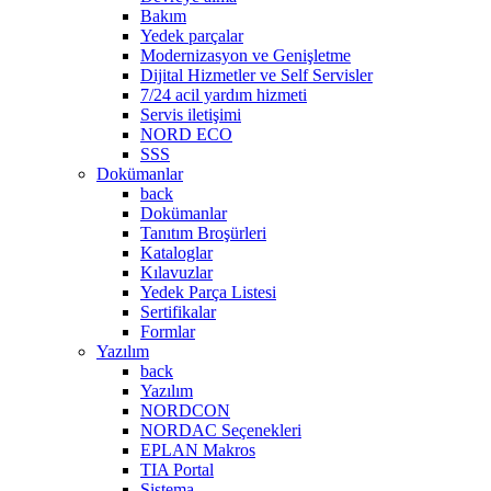
Bakım
Yedek parçalar
Modernizasyon ve Genişletme
Dijital Hizmetler ve Self Servisler
7/24 acil yardım hizmeti
Servis iletişimi
NORD ECO
SSS
Dokümanlar
back
Dokümanlar
Tanıtım Broşürleri
Kataloglar
Kılavuzlar
Yedek Parça Listesi
Sertifikalar
Formlar
Yazılım
back
Yazılım
NORDCON
NORDAC Seçenekleri
EPLAN Makros
TIA Portal
Sistema