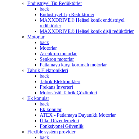
Endüstriyel Tip Redüktörler
back
Endüstriyel Tip Redüktörler
MAXXDRIVE® Helisel konik endüstriyel
redüktörler
MAXXDRIVE® Helisel konik dişli redüktörler
Motorlar
back
Motorlar
Asenkron motorlar
Senkron motorlar
Patlamaya karşı korumalı motorlar
Tahrik Elektronikleri
back
Tahrik Elektronikleri
Frekans İnverteri
Motor-üstü Tahrik Çözümleri
Ek konular
back
Ek konular
ATEX - Patlamaya Dayanıklı Motorlar
Ülke Düzenlemeleri
Fonksiyonel Güvenlik
Flexible system provider
back