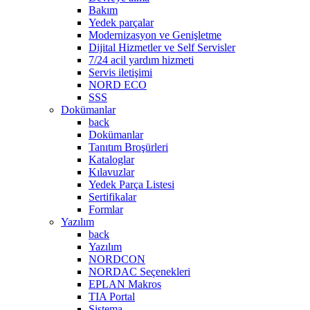
Bakım
Yedek parçalar
Modernizasyon ve Genişletme
Dijital Hizmetler ve Self Servisler
7/24 acil yardım hizmeti
Servis iletişimi
NORD ECO
SSS
Dokümanlar
back
Dokümanlar
Tanıtım Broşürleri
Kataloglar
Kılavuzlar
Yedek Parça Listesi
Sertifikalar
Formlar
Yazılım
back
Yazılım
NORDCON
NORDAC Seçenekleri
EPLAN Makros
TIA Portal
Sistema