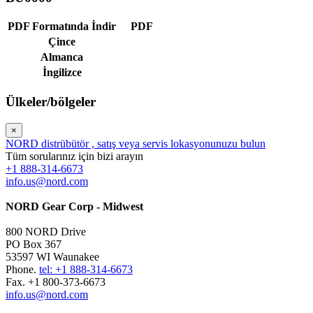
PDF Formatında İndir
PDF
Çince
Almanca
İngilizce
Ülkeler/bölgeler
×
NORD distrübütör , satış veya servis lokasyonunuzu bulun
Tüm sorularınız için bizi arayın
+1 888-314-6673
info.us@nord.com
NORD Gear Corp - Midwest
800 NORD Drive
PO Box 367
53597 WI Waunakee
Phone.
tel: +1 888-314-6673
Fax. +1 800-373-6673
info.us@nord.com