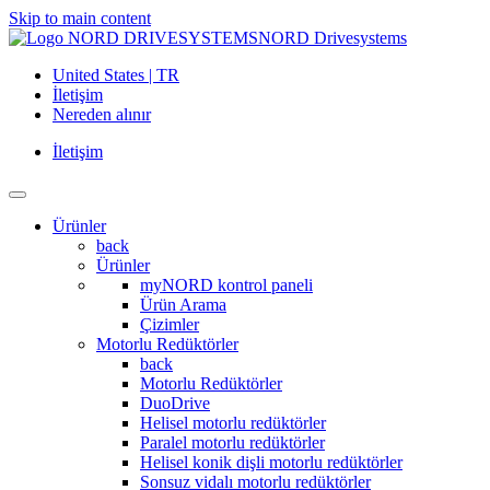
Skip to main content
NORD Drivesystems
United States | TR
İletişim
Nereden alınır
İletişim
Ürünler
back
Ürünler
myNORD kontrol paneli
Ürün Arama
Çizimler
Motorlu Redüktörler
back
Motorlu Redüktörler
DuoDrive
Helisel motorlu redüktörler
Paralel motorlu redüktörler
Helisel konik dişli motorlu redüktörler
Sonsuz vidalı motorlu redüktörler