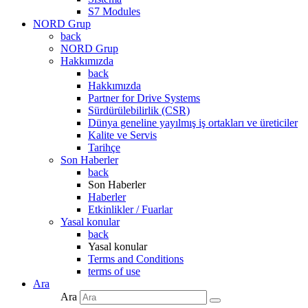
S7 Modules
NORD Grup
back
NORD Grup
Hakkımızda
back
Hakkımızda
Partner for Drive Systems
Sürdürülebilirlik (CSR)
Dünya geneline yayılmış iş ortakları ve üreticiler
Kalite ve Servis
Tarihçe
Son Haberler
back
Son Haberler
Haberler
Etkinlikler / Fuarlar
Yasal konular
back
Yasal konular
Terms and Conditions
terms of use
Ara
Ara