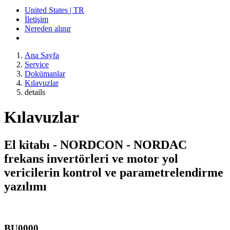
United States | TR
İletişim
Nereden alınır
Ana Sayfa
Service
Dokümanlar
Kılavuzlar
details
Kılavuzlar
El kitabı - NORDCON - NORDAC
frekans invertörleri ve motor yol
vericilerin kontrol ve parametrelendirme
yazılımı
BU0000