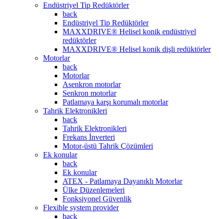
Endüstriyel Tip Redüktörler
back
Endüstriyel Tip Redüktörler
MAXXDRIVE® Helisel konik endüstriyel
redüktörler
MAXXDRIVE® Helisel konik dişli redüktörler
Motorlar
back
Motorlar
Asenkron motorlar
Senkron motorlar
Patlamaya karşı korumalı motorlar
Tahrik Elektronikleri
back
Tahrik Elektronikleri
Frekans İnverteri
Motor-üstü Tahrik Çözümleri
Ek konular
back
Ek konular
ATEX - Patlamaya Dayanıklı Motorlar
Ülke Düzenlemeleri
Fonksiyonel Güvenlik
Flexible system provider
back