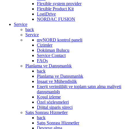
Flexible system provider
Flexible Product Kit
LogiDrive
NORDAC FUSION
Service
back
Service
myNORD kontrol paneli
Çizimler
Doküman Bulucu
Service Contact
FAQs
Planlama ve Danışmanlık
back
Planlama ve Danışmanlık
İnşaat ve Mühendislik
Enerji verimliliği ve toplam satın alma maliyeti
danışmanlığı
Koşul izleme
Özel sözleşmeleri
Dijital sipariş süreci
Satış Sonrası Hizmetler
back
Satış Sonrası Hizmetler
Devreye alma