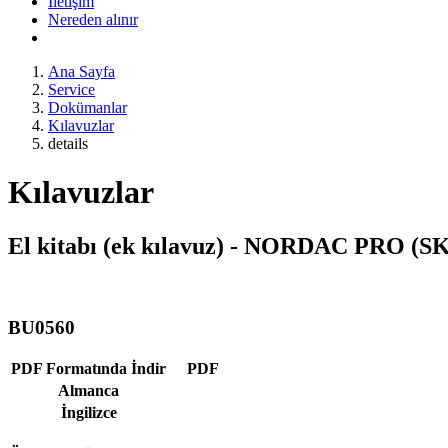
İletişim
Nereden alınır
Ana Sayfa
Service
Dokümanlar
Kılavuzlar
details
Kılavuzlar
El kitabı (ek kılavuz) - NORDAC PRO (S
BU0560
PDF Formatında İndir
PDF
Almanca
İngilizce