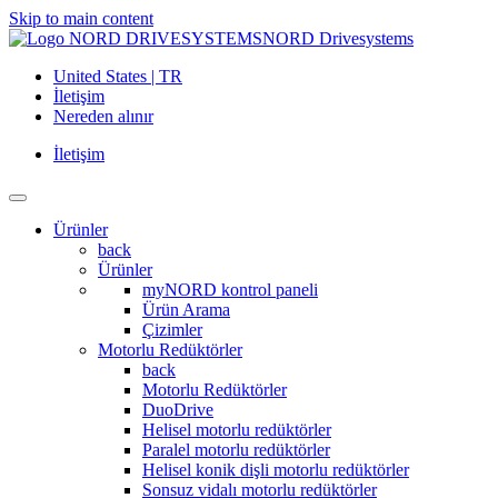
Skip to main content
NORD Drivesystems
United States | TR
İletişim
Nereden alınır
İletişim
Ürünler
back
Ürünler
myNORD kontrol paneli
Ürün Arama
Çizimler
Motorlu Redüktörler
back
Motorlu Redüktörler
DuoDrive
Helisel motorlu redüktörler
Paralel motorlu redüktörler
Helisel konik dişli motorlu redüktörler
Sonsuz vidalı motorlu redüktörler