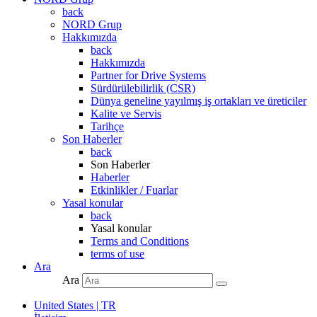
back
NORD Grup
Hakkımızda
back
Hakkımızda
Partner for Drive Systems
Sürdürülebilirlik (CSR)
Dünya geneline yayılmış iş ortakları ve üreticiler
Kalite ve Servis
Tarihçe
Son Haberler
back
Son Haberler
Haberler
Etkinlikler / Fuarlar
Yasal konular
back
Yasal konular
Terms and Conditions
terms of use
Ara
Ara
United States | TR