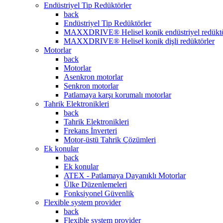
Endüstriyel Tip Redüktörler
back
Endüstriyel Tip Redüktörler
MAXXDRIVE® Helisel konik endüstriyel redüktö
MAXXDRIVE® Helisel konik dişli redüktörler
Motorlar
back
Motorlar
Asenkron motorlar
Senkron motorlar
Patlamaya karşı korumalı motorlar
Tahrik Elektronikleri
back
Tahrik Elektronikleri
Frekans İnverteri
Motor-üstü Tahrik Çözümleri
Ek konular
back
Ek konular
ATEX - Patlamaya Dayanıklı Motorlar
Ülke Düzenlemeleri
Fonksiyonel Güvenlik
Flexible system provider
back
Flexible system provider