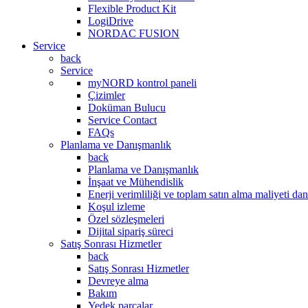
Flexible Product Kit
LogiDrive
NORDAC FUSION
Service
back
Service
myNORD kontrol paneli
Çizimler
Doküman Bulucu
Service Contact
FAQs
Planlama ve Danışmanlık
back
Planlama ve Danışmanlık
İnşaat ve Mühendislik
Enerji verimliliği ve toplam satın alma maliyeti da
Koşul izleme
Özel sözleşmeleri
Dijital sipariş süreci
Satış Sonrası Hizmetler
back
Satış Sonrası Hizmetler
Devreye alma
Bakım
Yedek parçalar