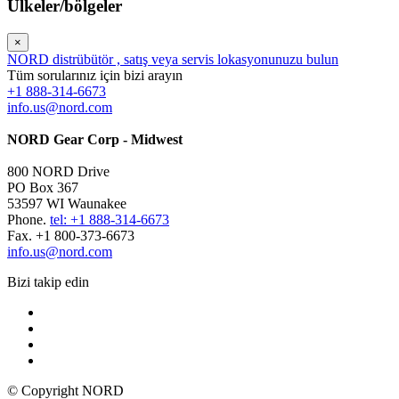
Ülkeler/bölgeler
×
NORD distrübütör , satış veya servis lokasyonunuzu bulun
Tüm sorularınız için bizi arayın
+1 888-314-6673
info.us@nord.com
NORD Gear Corp - Midwest
800 NORD Drive
PO Box 367
53597 WI Waunakee
Phone.
tel: +1 888-314-6673
Fax. +1 800-373-6673
info.us@nord.com
Bizi takip edin
© Copyright NORD