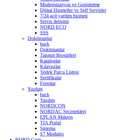
Modernizasyon ve Genişletme
Dijital Hizmetler ve Self Servisler
7/24 acil yardım hizmeti
Servis iletişimi
NORD ECO
SSS
Dokümanlar
back
Dokümanlar
Tanıtım Broşürleri
Kataloglar
Kılavuzlar
Yedek Parça Listesi
Sertifikalar
Formlar
Yazılım
back
Yazılım
NORDCON
NORDAC Seçenekleri
EPLAN Makros
TIA Portal
Sistema
S7 Modules
NORD Grup