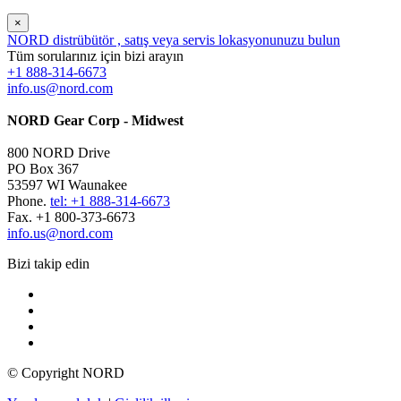
×
NORD distrübütör , satış veya servis lokasyonunuzu bulun
Tüm sorularınız için bizi arayın
+1 888-314-6673
info.us@nord.com
NORD Gear Corp - Midwest
800 NORD Drive
PO Box 367
53597 WI Waunakee
Phone.
tel: +1 888-314-6673
Fax. +1 800-373-6673
info.us@nord.com
Bizi takip edin
© Copyright NORD