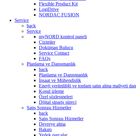
Flexible Product Kit
LogiDrive
NORDAC FUSION
Service
back
Service
myNORD kontrol paneli
Çizimler
Doküman Bulucu
Service Contact
FAQs
Planlama ve Danışmanlık
back
Planlama ve Danışmanlık
İnşaat ve Mühendislik
Enerji verimliliği ve toplam satın alma maliyeti da
Koşul izleme
Özel sözleşmeleri
Dijital sipariş süreci
Satış Sonrası Hizmetler
back
Satış Sonrası Hizmetler
Devreye alma
Bakım
Yedek parçalar