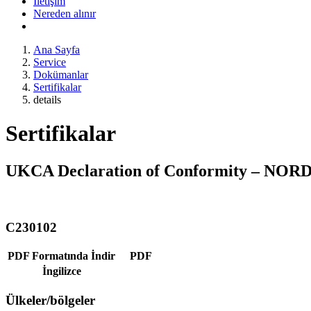
İletişim
Nereden alınır
Ana Sayfa
Service
Dokümanlar
Sertifikalar
details
Sertifikalar
UKCA Declaration of Conformity – NORD 
C230102
PDF Formatında İndir
PDF
İngilizce
Ülkeler/bölgeler