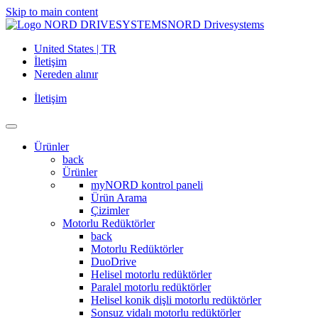
Skip to main content
NORD Drivesystems
United States | TR
İletişim
Nereden alınır
İletişim
Ürünler
back
Ürünler
myNORD kontrol paneli
Ürün Arama
Çizimler
Motorlu Redüktörler
back
Motorlu Redüktörler
DuoDrive
Helisel motorlu redüktörler
Paralel motorlu redüktörler
Helisel konik dişli motorlu redüktörler
Sonsuz vidalı motorlu redüktörler