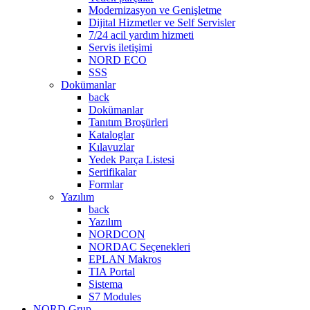
Modernizasyon ve Genişletme
Dijital Hizmetler ve Self Servisler
7/24 acil yardım hizmeti
Servis iletişimi
NORD ECO
SSS
Dokümanlar
back
Dokümanlar
Tanıtım Broşürleri
Kataloglar
Kılavuzlar
Yedek Parça Listesi
Sertifikalar
Formlar
Yazılım
back
Yazılım
NORDCON
NORDAC Seçenekleri
EPLAN Makros
TIA Portal
Sistema
S7 Modules
NORD Grup