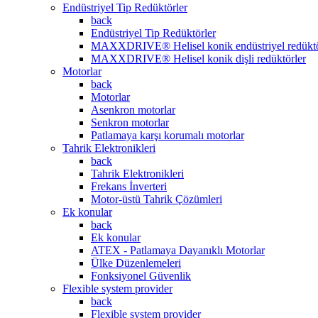
Endüstriyel Tip Redüktörler
back
Endüstriyel Tip Redüktörler
MAXXDRIVE® Helisel konik endüstriyel redüktö
MAXXDRIVE® Helisel konik dişli redüktörler
Motorlar
back
Motorlar
Asenkron motorlar
Senkron motorlar
Patlamaya karşı korumalı motorlar
Tahrik Elektronikleri
back
Tahrik Elektronikleri
Frekans İnverteri
Motor-üstü Tahrik Çözümleri
Ek konular
back
Ek konular
ATEX - Patlamaya Dayanıklı Motorlar
Ülke Düzenlemeleri
Fonksiyonel Güvenlik
Flexible system provider
back
Flexible system provider