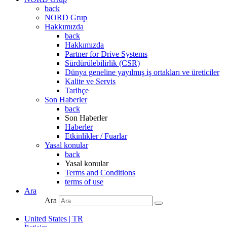
back
NORD Grup
Hakkımızda
back
Hakkımızda
Partner for Drive Systems
Sürdürülebilirlik (CSR)
Dünya geneline yayılmış iş ortakları ve üreticiler
Kalite ve Servis
Tarihçe
Son Haberler
back
Son Haberler
Haberler
Etkinlikler / Fuarlar
Yasal konular
back
Yasal konular
Terms and Conditions
terms of use
Ara
Ara
United States | TR