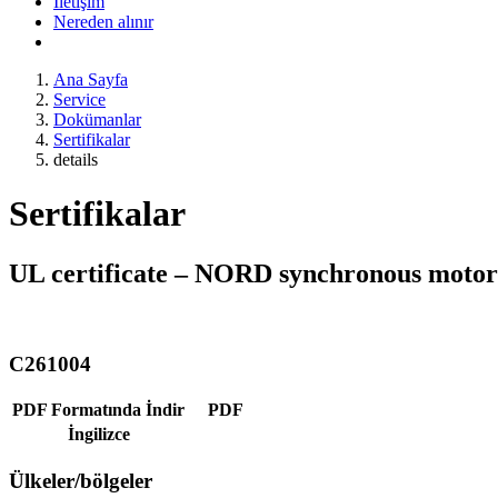
İletişim
Nereden alınır
Ana Sayfa
Service
Dokümanlar
Sertifikalar
details
Sertifikalar
UL certificate – NORD synchronous motor
C261004
PDF Formatında İndir
PDF
İngilizce
Ülkeler/bölgeler