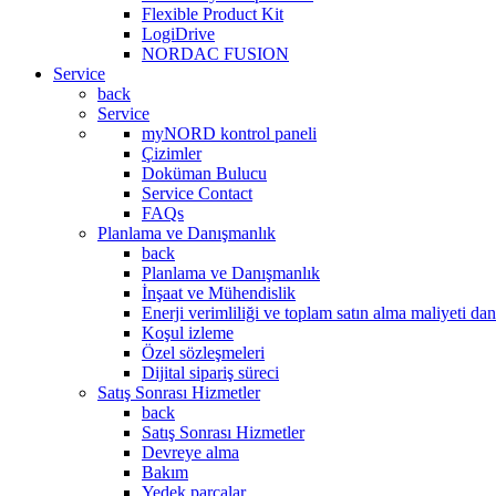
Flexible Product Kit
LogiDrive
NORDAC FUSION
Service
back
Service
myNORD kontrol paneli
Çizimler
Doküman Bulucu
Service Contact
FAQs
Planlama ve Danışmanlık
back
Planlama ve Danışmanlık
İnşaat ve Mühendislik
Enerji verimliliği ve toplam satın alma maliyeti da
Koşul izleme
Özel sözleşmeleri
Dijital sipariş süreci
Satış Sonrası Hizmetler
back
Satış Sonrası Hizmetler
Devreye alma
Bakım
Yedek parçalar