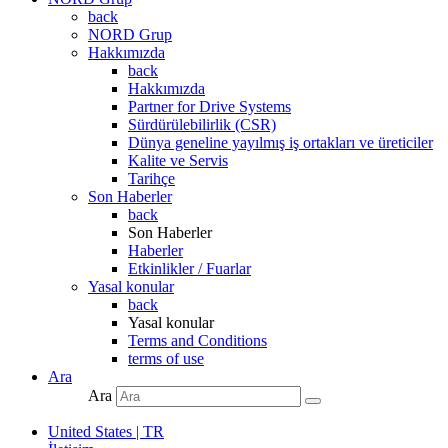
back
NORD Grup
Hakkımızda
back
Hakkımızda
Partner for Drive Systems
Sürdürülebilirlik (CSR)
Dünya geneline yayılmış iş ortakları ve üreticiler
Kalite ve Servis
Tarihçe
Son Haberler
back
Son Haberler
Haberler
Etkinlikler / Fuarlar
Yasal konular
back
Yasal konular
Terms and Conditions
terms of use
Ara
Ara
United States | TR