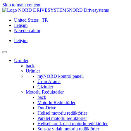
Skip to main content
NORD Drivesystems
United States | TR
İletişim
Nereden alınır
İletişim
Ürünler
back
Ürünler
myNORD kontrol paneli
Ürün Arama
Çizimler
Motorlu Redüktörler
back
Motorlu Redüktörler
DuoDrive
Helisel motorlu redüktörler
Paralel motorlu redüktörler
Helisel konik dişli motorlu redüktörler
Sonsuz vidalı motorlu redüktörler