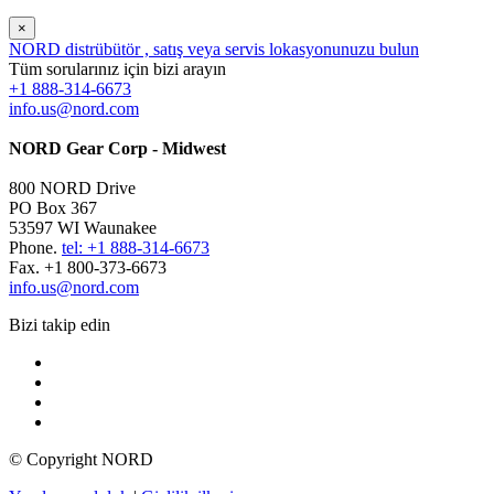
×
NORD distrübütör , satış veya servis lokasyonunuzu bulun
Tüm sorularınız için bizi arayın
+1 888-314-6673
info.us@nord.com
NORD Gear Corp - Midwest
800 NORD Drive
PO Box 367
53597 WI Waunakee
Phone.
tel: +1 888-314-6673
Fax. +1 800-373-6673
info.us@nord.com
Bizi takip edin
© Copyright NORD