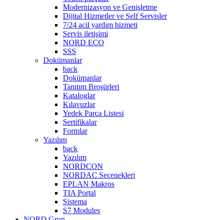
Modernizasyon ve Genişletme
Dijital Hizmetler ve Self Servisler
7/24 acil yardım hizmeti
Servis iletişimi
NORD ECO
SSS
Dokümanlar
back
Dokümanlar
Tanıtım Broşürleri
Kataloglar
Kılavuzlar
Yedek Parça Listesi
Sertifikalar
Formlar
Yazılım
back
Yazılım
NORDCON
NORDAC Seçenekleri
EPLAN Makros
TIA Portal
Sistema
S7 Modules
NORD Grup