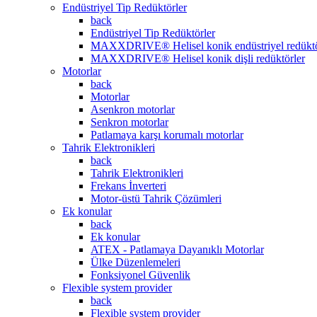
Endüstriyel Tip Redüktörler
back
Endüstriyel Tip Redüktörler
MAXXDRIVE® Helisel konik endüstriyel redüktö
MAXXDRIVE® Helisel konik dişli redüktörler
Motorlar
back
Motorlar
Asenkron motorlar
Senkron motorlar
Patlamaya karşı korumalı motorlar
Tahrik Elektronikleri
back
Tahrik Elektronikleri
Frekans İnverteri
Motor-üstü Tahrik Çözümleri
Ek konular
back
Ek konular
ATEX - Patlamaya Dayanıklı Motorlar
Ülke Düzenlemeleri
Fonksiyonel Güvenlik
Flexible system provider
back
Flexible system provider