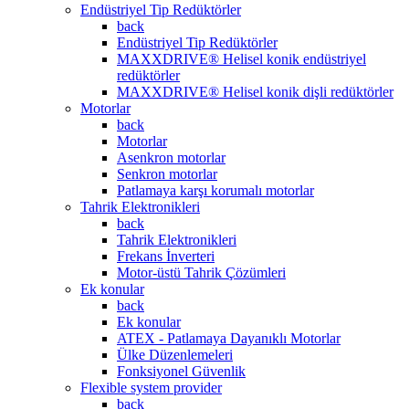
Endüstriyel Tip Redüktörler
back
Endüstriyel Tip Redüktörler
MAXXDRIVE® Helisel konik endüstriyel
redüktörler
MAXXDRIVE® Helisel konik dişli redüktörler
Motorlar
back
Motorlar
Asenkron motorlar
Senkron motorlar
Patlamaya karşı korumalı motorlar
Tahrik Elektronikleri
back
Tahrik Elektronikleri
Frekans İnverteri
Motor-üstü Tahrik Çözümleri
Ek konular
back
Ek konular
ATEX - Patlamaya Dayanıklı Motorlar
Ülke Düzenlemeleri
Fonksiyonel Güvenlik
Flexible system provider
back