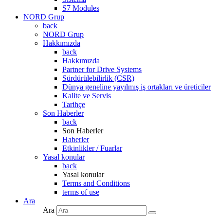
S7 Modules
NORD Grup
back
NORD Grup
Hakkımızda
back
Hakkımızda
Partner for Drive Systems
Sürdürülebilirlik (CSR)
Dünya geneline yayılmış iş ortakları ve üreticiler
Kalite ve Servis
Tarihçe
Son Haberler
back
Son Haberler
Haberler
Etkinlikler / Fuarlar
Yasal konular
back
Yasal konular
Terms and Conditions
terms of use
Ara
Ara