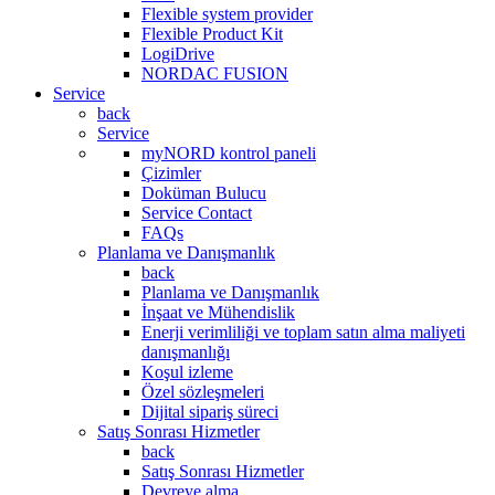
Flexible system provider
Flexible Product Kit
LogiDrive
NORDAC FUSION
Service
back
Service
myNORD kontrol paneli
Çizimler
Doküman Bulucu
Service Contact
FAQs
Planlama ve Danışmanlık
back
Planlama ve Danışmanlık
İnşaat ve Mühendislik
Enerji verimliliği ve toplam satın alma maliyeti
danışmanlığı
Koşul izleme
Özel sözleşmeleri
Dijital sipariş süreci
Satış Sonrası Hizmetler
back
Satış Sonrası Hizmetler
Devreye alma