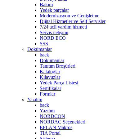
Bakım
Yedek parçalar
Modernizasyon ve Genişletme
Dijital Hizmetler ve Self Servisler
7/24 acil yardım hizmeti
Servis iletişimi
NORD ECO
SSS
Dokümanlar
back
Dokümanlar
Tanıtım Broşürleri
Kataloglar
Kılavuzlar
Yedek Parça Listesi
Sertifikalar
Formlar
Yazılım
back
Yazılım
NORDCON
NORDAC Seçenekleri
EPLAN Makros
TIA Portal
Sistema