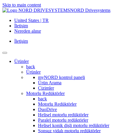
Skip to main content
NORD Drivesystems
United States | TR
İletişim
Nereden alınır
İletişim
Ürünler
back
Ürünler
myNORD kontrol paneli
Ürün Arama
Çizimler
Motorlu Redüktörler
back
Motorlu Redüktörler
DuoDrive
Helisel motorlu redüktörler
Paralel motorlu redüktörler
Helisel konik dişli motorlu redüktörler
Sonsuz vidalı motorlu redüktörler