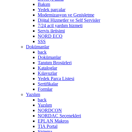
Bakım
Yedek parçalar
Modernizasyon ve Genişletme
Dijital Hizmetler ve Self Servisler
7/24 acil yardım hizmeti
Servis iletişimi
NORD ECO
SSS
Dokümanlar
back
Dokümanlar
Tanıtım Broşürleri
Kataloglar
Kılavuzlar
Yedek Parça Listesi
Sertifikalar
Formlar
Yazılım
back
Yazılım
NORDCON
NORDAC Seçenekleri
EPLAN Makros
TIA Portal
Sistema