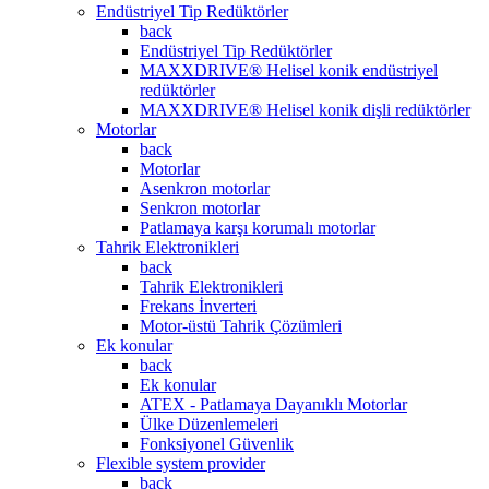
Endüstriyel Tip Redüktörler
back
Endüstriyel Tip Redüktörler
MAXXDRIVE® Helisel konik endüstriyel
redüktörler
MAXXDRIVE® Helisel konik dişli redüktörler
Motorlar
back
Motorlar
Asenkron motorlar
Senkron motorlar
Patlamaya karşı korumalı motorlar
Tahrik Elektronikleri
back
Tahrik Elektronikleri
Frekans İnverteri
Motor-üstü Tahrik Çözümleri
Ek konular
back
Ek konular
ATEX - Patlamaya Dayanıklı Motorlar
Ülke Düzenlemeleri
Fonksiyonel Güvenlik
Flexible system provider
back