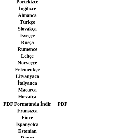
Portekizce
İngilizce
Almanca
Türkçe
Slovakça
İsveççe
Rusça
Rumence
Lehçe
Norveççe
Felemenkçe
Litvanyaca
İtalyanca
Macarca
Hırvatça
PDF Formatında İndir
PDF
Fransızca
Fince
İspanyolca
Estonian
Danca