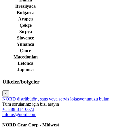
Brezilyaca
Bulgarca
Arapça
Çekçe
Sırpça
Slovence
Yunanca
Çince
Macedonian
Letonca
Japonca
Ülkeler/bölgeler
×
NORD distrübütör , satış veya servis lokasyonunuzu bulun
Tüm sorularınız için bizi arayın
+1 888-314-6673
info.us@nord.com
NORD Gear Corp - Midwest