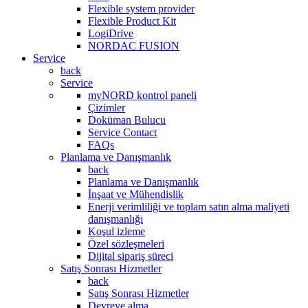
Flexible system provider
Flexible Product Kit
LogiDrive
NORDAC FUSION
Service
back
Service
myNORD kontrol paneli
Çizimler
Doküman Bulucu
Service Contact
FAQs
Planlama ve Danışmanlık
back
Planlama ve Danışmanlık
İnşaat ve Mühendislik
Enerji verimliliği ve toplam satın alma maliyeti
danışmanlığı
Koşul izleme
Özel sözleşmeleri
Dijital sipariş süreci
Satış Sonrası Hizmetler
back
Satış Sonrası Hizmetler
Devreye alma