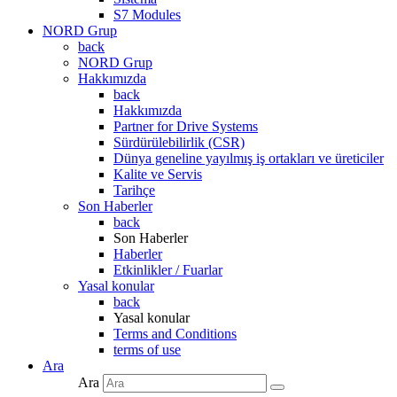
S7 Modules
NORD Grup
back
NORD Grup
Hakkımızda
back
Hakkımızda
Partner for Drive Systems
Sürdürülebilirlik (CSR)
Dünya geneline yayılmış iş ortakları ve üreticiler
Kalite ve Servis
Tarihçe
Son Haberler
back
Son Haberler
Haberler
Etkinlikler / Fuarlar
Yasal konular
back
Yasal konular
Terms and Conditions
terms of use
Ara
Ara