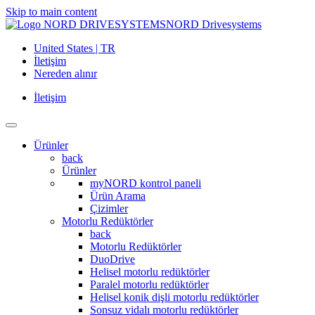
Skip to main content
NORD Drivesystems
United States | TR
İletişim
Nereden alınır
İletişim
Ürünler
back
Ürünler
myNORD kontrol paneli
Ürün Arama
Çizimler
Motorlu Redüktörler
back
Motorlu Redüktörler
DuoDrive
Helisel motorlu redüktörler
Paralel motorlu redüktörler
Helisel konik dişli motorlu redüktörler
Sonsuz vidalı motorlu redüktörler