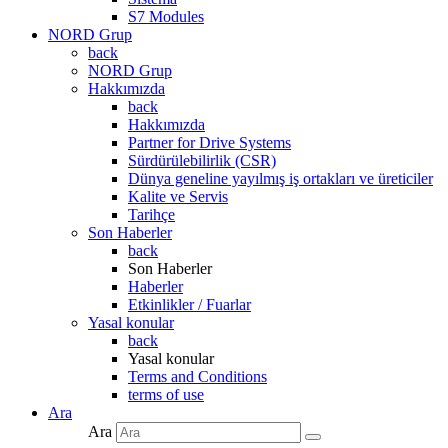
S7 Modules
NORD Grup
back
NORD Grup
Hakkımızda
back
Hakkımızda
Partner for Drive Systems
Sürdürülebilirlik (CSR)
Dünya geneline yayılmış iş ortakları ve üreticiler
Kalite ve Servis
Tarihçe
Son Haberler
back
Son Haberler
Haberler
Etkinlikler / Fuarlar
Yasal konular
back
Yasal konular
Terms and Conditions
terms of use
Ara
Ara