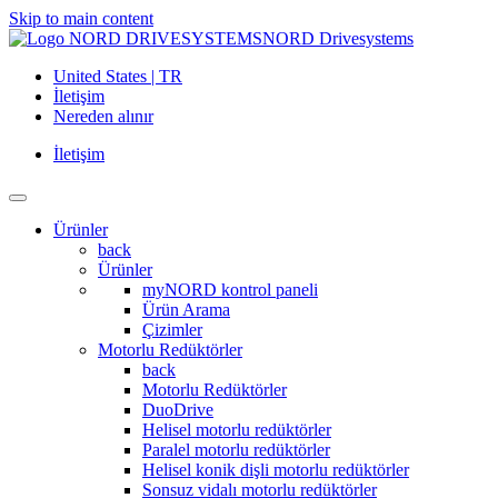
Skip to main content
NORD Drivesystems
United States | TR
İletişim
Nereden alınır
İletişim
Ürünler
back
Ürünler
myNORD kontrol paneli
Ürün Arama
Çizimler
Motorlu Redüktörler
back
Motorlu Redüktörler
DuoDrive
Helisel motorlu redüktörler
Paralel motorlu redüktörler
Helisel konik dişli motorlu redüktörler
Sonsuz vidalı motorlu redüktörler