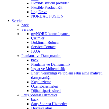
Flexible system provider
Flexible Product Kit
LogiDrive
NORDAC FUSION
Service
back
Service
myNORD kontrol paneli
Çizimler
Doküman Bulucu
Service Contact
FAQs
Planlama ve Danışmanlık
back
Planlama ve Danışmanlık
İnşaat ve Mühendislik
Enerji verimliliği ve toplam satın alma maliyeti
danışmanlığı
Koşul izleme
Özel sözleşmeleri
Dijital sipariş süreci
Satış Sonrası Hizmetler
back
Satış Sonrası Hizmetler
Devreye alma