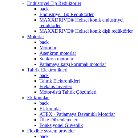
Endüstriyel Tip Redüktörler
back
Endüstriyel Tip Redüktörler
MAXXDRIVE® Helisel konik endüstriyel
redüktörler
MAXXDRIVE® Helisel konik dişli redüktörler
Motorlar
back
Motorlar
Asenkron motorlar
Senkron motorlar
Patlamaya karşı korumalı motorlar
Tahrik Elektronikleri
back
Tahrik Elektronikleri
Frekans İnverteri
Motor-üstü Tahrik Çözümleri
Ek konular
back
Ek konular
ATEX - Patlamaya Dayanıklı Motorlar
Ülke Düzenlemeleri
Fonksiyonel Güvenlik
Flexible system provider
back