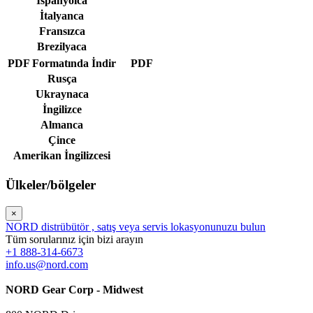
İspanyolca
İtalyanca
Fransızca
Brezilyaca
PDF Formatında İndir
PDF
Rusça
Ukraynaca
İngilizce
Almanca
Çince
Amerikan İngilizcesi
Ülkeler/bölgeler
×
NORD distrübütör , satış veya servis lokasyonunuzu bulun
Tüm sorularınız için bizi arayın
+1 888-314-6673
info.us@nord.com
NORD Gear Corp - Midwest