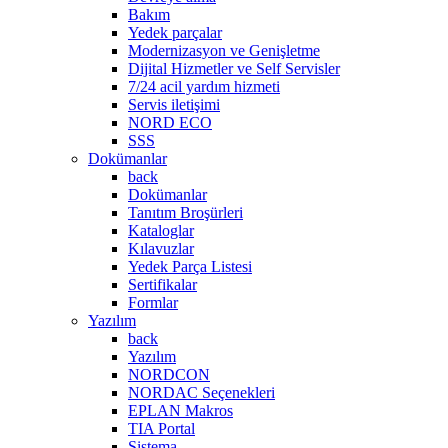
Bakım
Yedek parçalar
Modernizasyon ve Genişletme
Dijital Hizmetler ve Self Servisler
7/24 acil yardım hizmeti
Servis iletişimi
NORD ECO
SSS
Dokümanlar
back
Dokümanlar
Tanıtım Broşürleri
Kataloglar
Kılavuzlar
Yedek Parça Listesi
Sertifikalar
Formlar
Yazılım
back
Yazılım
NORDCON
NORDAC Seçenekleri
EPLAN Makros
TIA Portal
Sistema