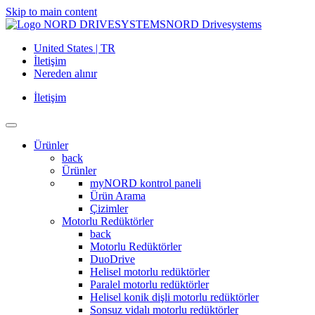
Skip to main content
NORD Drivesystems
United States | TR
İletişim
Nereden alınır
İletişim
Ürünler
back
Ürünler
myNORD kontrol paneli
Ürün Arama
Çizimler
Motorlu Redüktörler
back
Motorlu Redüktörler
DuoDrive
Helisel motorlu redüktörler
Paralel motorlu redüktörler
Helisel konik dişli motorlu redüktörler
Sonsuz vidalı motorlu redüktörler