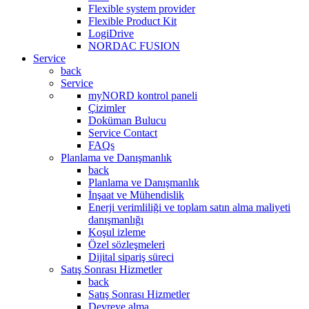
Flexible system provider
Flexible Product Kit
LogiDrive
NORDAC FUSION
Service
back
Service
myNORD kontrol paneli
Çizimler
Doküman Bulucu
Service Contact
FAQs
Planlama ve Danışmanlık
back
Planlama ve Danışmanlık
İnşaat ve Mühendislik
Enerji verimliliği ve toplam satın alma maliyeti
danışmanlığı
Koşul izleme
Özel sözleşmeleri
Dijital sipariş süreci
Satış Sonrası Hizmetler
back
Satış Sonrası Hizmetler
Devreye alma