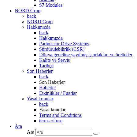
S7 Modules
NORD Grup
back
NORD Grup
Hakkımızda
back
Hakkımızda
Partner for Drive Systems
Sürdürülebilirlik (CSR)
Dünya geneline yayılmış iş ortakları ve üreticiler
Kalite ve Servis
Tarihçe
Son Haberler
back
Son Haberler
Haberler
Etkinlikler / Fuarlar
Yasal konular
back
Yasal konular
Terms and Conditions
terms of use
Ara
Ara