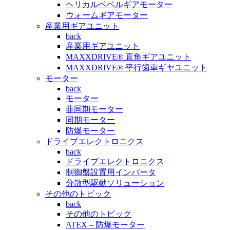
ヘリカルベベルギアモーター
ウォームギアモーター
産業用ギアユニット
back
産業用ギアユニット
MAXXDRIVE® 直角ギアユニット
MAXXDRIVE® 平行歯車ギヤユニット
モーター
back
モーター
非同期モーター
同期モーター
防爆モーター
ドライブエレクトロニクス
back
ドライブエレクトロニクス
制御盤設置用インバータ
分散型駆動ソリューション
その他のトピック
back
その他のトピック
ATEX – 防爆モーター