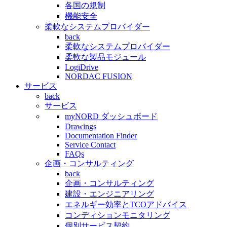
各国の規制
機能安全
柔軟なシステムプロバイダー
back
柔軟なシステムプロバイダー
柔軟な製品モジュール
LogiDrive
NORDAC FUSION
サービス
back
サービス
myNORD ダッシュボード
Drawings
Documentation Finder
Service Contact
FAQs
企画・コンサルティング
back
企画・コンサルティング
建設・エンジニアリング
エネルギー効率とTCOアドバイス
コンディションモニタリング
個別サービス契約