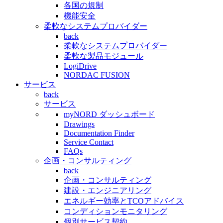
各国の規制
機能安全
柔軟なシステムプロバイダー
back
柔軟なシステムプロバイダー
柔軟な製品モジュール
LogiDrive
NORDAC FUSION
サービス
back
サービス
myNORD ダッシュボード
Drawings
Documentation Finder
Service Contact
FAQs
企画・コンサルティング
back
企画・コンサルティング
建設・エンジニアリング
エネルギー効率とTCOアドバイス
コンディションモニタリング
個別サービス契約