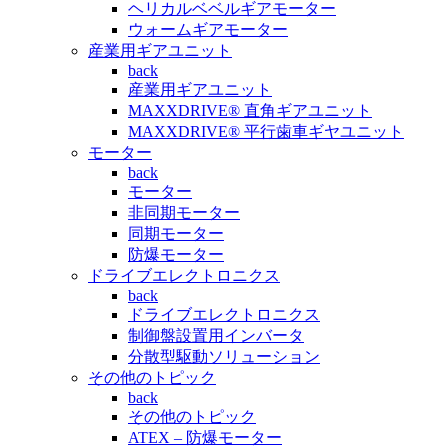
ヘリカルベベルギアモーター
ウォームギアモーター
産業用ギアユニット
back
産業用ギアユニット
MAXXDRIVE® 直角ギアユニット
MAXXDRIVE® 平行歯車ギヤユニット
モーター
back
モーター
非同期モーター
同期モーター
防爆モーター
ドライブエレクトロニクス
back
ドライブエレクトロニクス
制御盤設置用インバータ
分散型駆動ソリューション
その他のトピック
back
その他のトピック
ATEX – 防爆モーター