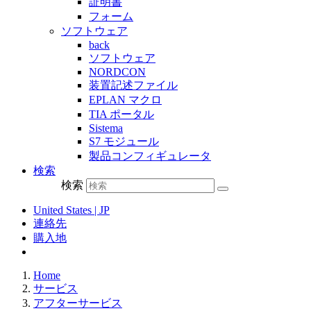
証明書
フォーム
ソフトウェア
back
ソフトウェア
NORDCON
装置記述ファイル
EPLAN マクロ
TIA ポータル
Sistema
S7 モジュール
製品コンフィギュレータ
検索
検索
United States | JP
連絡先
購入地
Home
サービス
アフターサービス