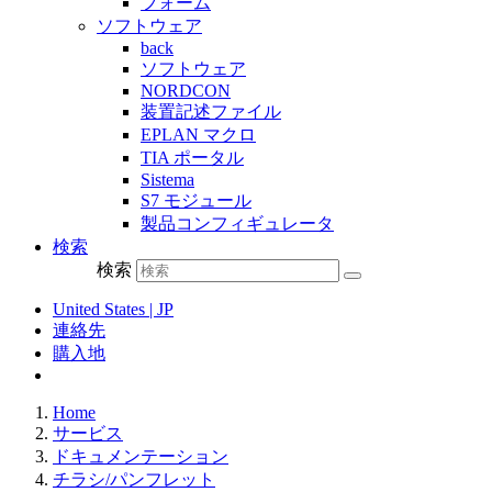
フォーム
ソフトウェア
back
ソフトウェア
NORDCON
装置記述ファイル
EPLAN マクロ
TIA ポータル
Sistema
S7 モジュール
製品コンフィギュレータ
検索
検索
United States | JP
連絡先
購入地
Home
サービス
ドキュメンテーション
チラシ/パンフレット