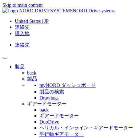
Skip to main content
NORD Drivesystems
United States | JP
連絡先
購入地
連絡先
製品
back
製品
myNORD ダッシュボード
製品の検索
Drawings
ギアードモーター
back
ギアードモーター
DuoDrive
ヘリカル・インライン・ギアードモーター
平行軸ギアモーター