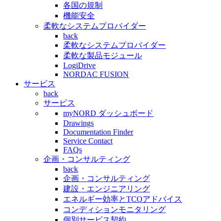
各国の規制
機能安全
柔軟なシステムプロバイダー
back
柔軟なシステムプロバイダー
柔軟な製品モジュール
LogiDrive
NORDAC FUSION
サービス
back
サービス
myNORD ダッシュボード
Drawings
Documentation Finder
Service Contact
FAQs
企画・コンサルティング
back
企画・コンサルティング
建設・エンジニアリング
エネルギー効率とTCOアドバイス
コンディションモニタリング
個別サービス契約