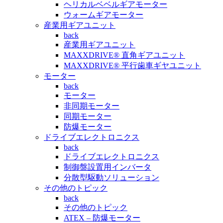
ヘリカルベベルギアモーター
ウォームギアモーター
産業用ギアユニット
back
産業用ギアユニット
MAXXDRIVE® 直角ギアユニット
MAXXDRIVE® 平行歯車ギヤユニット
モーター
back
モーター
非同期モーター
同期モーター
防爆モーター
ドライブエレクトロニクス
back
ドライブエレクトロニクス
制御盤設置用インバータ
分散型駆動ソリューション
その他のトピック
back
その他のトピック
ATEX – 防爆モーター