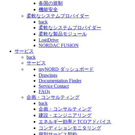
各国の規制
機能安全
柔軟なシステムプロバイダー
back
柔軟なシステムプロバイダー
柔軟な製品モジュール
LogiDrive
NORDAC FUSION
サービス
back
サービス
myNORD ダッシュボード
Drawings
Documentation Finder
Service Contact
FAQs
企画・コンサルティング
back
企画・コンサルティング
建設・エンジニアリング
エネルギー効率とTCOアドバイス
コンディションモニタリング
個別サービス契約