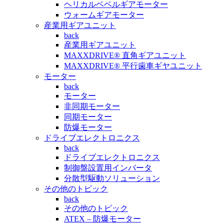
ヘリカルベベルギアモーター
ウォームギアモーター
産業用ギアユニット
back
産業用ギアユニット
MAXXDRIVE® 直角ギアユニット
MAXXDRIVE® 平行歯車ギヤユニット
モーター
back
モーター
非同期モーター
同期モーター
防爆モーター
ドライブエレクトロニクス
back
ドライブエレクトロニクス
制御盤設置用インバータ
分散型駆動ソリューション
その他のトピック
back
その他のトピック
ATEX – 防爆モーター