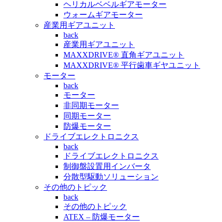
ヘリカルベベルギアモーター
ウォームギアモーター
産業用ギアユニット
back
産業用ギアユニット
MAXXDRIVE® 直角ギアユニット
MAXXDRIVE® 平行歯車ギヤユニット
モーター
back
モーター
非同期モーター
同期モーター
防爆モーター
ドライブエレクトロニクス
back
ドライブエレクトロニクス
制御盤設置用インバータ
分散型駆動ソリューション
その他のトピック
back
その他のトピック
ATEX – 防爆モーター