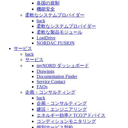
各国の規制
機能安全
柔軟なシステムプロバイダー
back
柔軟なシステムプロバイダー
柔軟な製品モジュール
LogiDrive
NORDAC FUSION
サービス
back
サービス
myNORD ダッシュボード
Drawings
Documentation Finder
Service Contact
FAQs
企画・コンサルティング
back
企画・コンサルティング
建設・エンジニアリング
エネルギー効率とTCOアドバイス
コンディションモニタリング
個別サービス契約