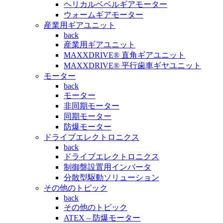
ヘリカルベベルギアモーター
ウォームギアモーター
産業用ギアユニット
back
産業用ギアユニット
MAXXDRIVE® 直角ギアユニット
MAXXDRIVE® 平行歯車ギヤユニット
モーター
back
モーター
非同期モーター
同期モーター
防爆モーター
ドライブエレクトロニクス
back
ドライブエレクトロニクス
制御盤設置用インバータ
分散型駆動ソリューション
その他のトピック
back
その他のトピック
ATEX – 防爆モーター