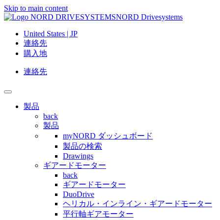
Skip to main content
NORD Drivesystems
United States | JP
連絡先
購入地
連絡先
製品
back
製品
myNORD ダッシュボード
製品の検索
Drawings
ギアードモーター
back
ギアードモーター
DuoDrive
ヘリカル・インライン・ギアードモーター
平行軸ギアモーター