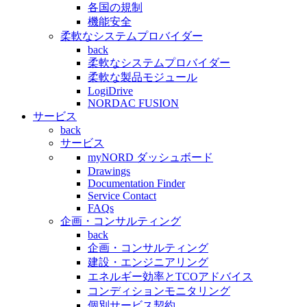
各国の規制
機能安全
柔軟なシステムプロバイダー
back
柔軟なシステムプロバイダー
柔軟な製品モジュール
LogiDrive
NORDAC FUSION
サービス
back
サービス
myNORD ダッシュボード
Drawings
Documentation Finder
Service Contact
FAQs
企画・コンサルティング
back
企画・コンサルティング
建設・エンジニアリング
エネルギー効率とTCOアドバイス
コンディションモニタリング
個別サービス契約