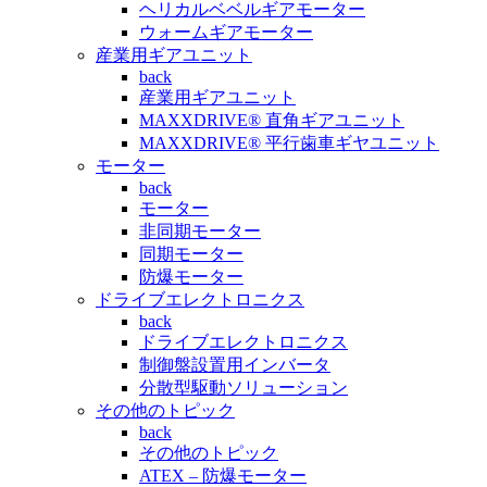
ヘリカルベベルギアモーター
ウォームギアモーター
産業用ギアユニット
back
産業用ギアユニット
MAXXDRIVE® 直角ギアユニット
MAXXDRIVE® 平行歯車ギヤユニット
モーター
back
モーター
非同期モーター
同期モーター
防爆モーター
ドライブエレクトロニクス
back
ドライブエレクトロニクス
制御盤設置用インバータ
分散型駆動ソリューション
その他のトピック
back
その他のトピック
ATEX – 防爆モーター