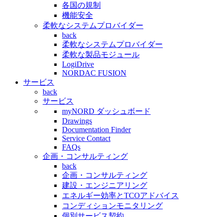
各国の規制
機能安全
柔軟なシステムプロバイダー
back
柔軟なシステムプロバイダー
柔軟な製品モジュール
LogiDrive
NORDAC FUSION
サービス
back
サービス
myNORD ダッシュボード
Drawings
Documentation Finder
Service Contact
FAQs
企画・コンサルティング
back
企画・コンサルティング
建設・エンジニアリング
エネルギー効率とTCOアドバイス
コンディションモニタリング
個別サービス契約