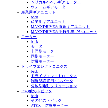
ヘリカルベベルギアモーター
ウォームギアモーター
産業用ギアユニット
back
産業用ギアユニット
MAXXDRIVE® 直角ギアユニット
MAXXDRIVE® 平行歯車ギヤユニット
モーター
back
モーター
非同期モーター
同期モーター
防爆モーター
ドライブエレクトロニクス
back
ドライブエレクトロニクス
制御盤設置用インバータ
分散型駆動ソリューション
その他のトピック
back
その他のトピック
ATEX – 防爆モーター