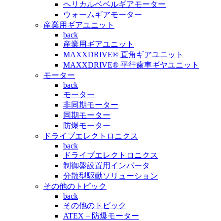
ヘリカルベベルギアモーター
ウォームギアモーター
産業用ギアユニット
back
産業用ギアユニット
MAXXDRIVE® 直角ギアユニット
MAXXDRIVE® 平行歯車ギヤユニット
モーター
back
モーター
非同期モーター
同期モーター
防爆モーター
ドライブエレクトロニクス
back
ドライブエレクトロニクス
制御盤設置用インバータ
分散型駆動ソリューション
その他のトピック
back
その他のトピック
ATEX – 防爆モーター