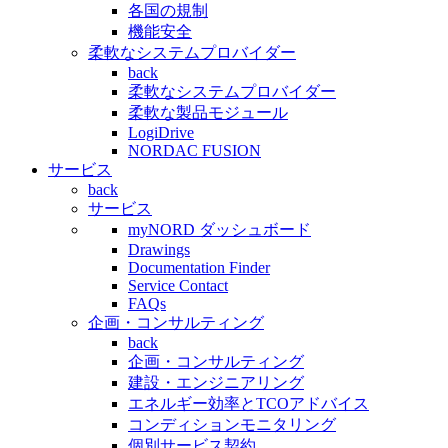
各国の規制
機能安全
柔軟なシステムプロバイダー
back
柔軟なシステムプロバイダー
柔軟な製品モジュール
LogiDrive
NORDAC FUSION
サービス
back
サービス
myNORD ダッシュボード
Drawings
Documentation Finder
Service Contact
FAQs
企画・コンサルティング
back
企画・コンサルティング
建設・エンジニアリング
エネルギー効率とTCOアドバイス
コンディションモニタリング
個別サービス契約