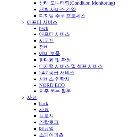
상태 모니터링(Condition Monitoring)
개별 서비스 계약
디지털 주문 프로세스
애프터 서비스
back
애프터 서비스
시운전
정비
예비 부품
현대화 및 확장
디지털 서비스 및 셀프 서비스
24/7 응급 서비스
서비스 연락처
NORD ECO
자주 묻는 질문
자료
back
자료
브로셔
카탈로그
메뉴얼
스페어파츠