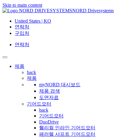
Skip to main content
NORD Drivesystems
United States | KO
연락처
구입처
연락처
제품
back
제품
myNORD 대시보드
제품 검색
도면자료
기어드모터
back
기어드모터
DuoDrive
헬리컬 인라인 기어드모터
페러렐 샤프트 기어드모터