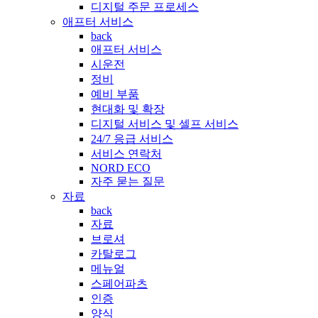
디지털 주문 프로세스
애프터 서비스
back
애프터 서비스
시운전
정비
예비 부품
현대화 및 확장
디지털 서비스 및 셀프 서비스
24/7 응급 서비스
서비스 연락처
NORD ECO
자주 묻는 질문
자료
back
자료
브로셔
카탈로그
메뉴얼
스페어파츠
인증
양식