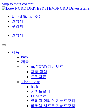
Skip to main content
NORD Drivesystems
United States | KO
연락처
구입처
연락처
제품
back
제품
myNORD 대시보드
제품 검색
도면자료
기어드모터
back
기어드모터
DuoDrive
헬리컬 인라인 기어드모터
페러렐 샤프트 기어드모터