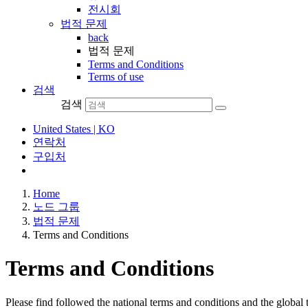
전시회
법적 문제
back
법적 문제
Terms and Conditions
Terms of use
검색
검색
United States | KO
연락처
구입처
Home
노드 그룹
법적 문제
Terms and Conditions
Terms and Conditions
Please find followed the national terms and conditions and the glob