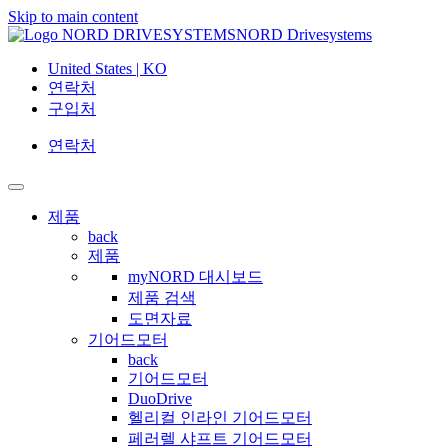
Skip to main content
NORD Drivesystems
United States | KO
연락처
구입처
연락처
제품
back
제품
myNORD 대시보드
제품 검색
도면자료
기어드모터
back
기어드모터
DuoDrive
헬리컬 인라인 기어드모터
페러렐 샤프트 기어드모터