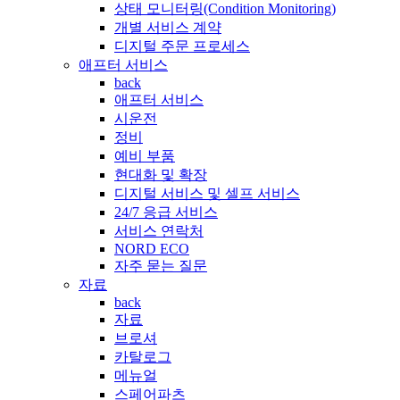
상태 모니터링(Condition Monitoring)
개별 서비스 계약
디지털 주문 프로세스
애프터 서비스
back
애프터 서비스
시운전
정비
예비 부품
현대화 및 확장
디지털 서비스 및 셀프 서비스
24/7 응급 서비스
서비스 연락처
NORD ECO
자주 묻는 질문
자료
back
자료
브로셔
카탈로그
메뉴얼
스페어파츠