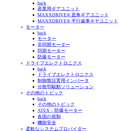
back
産業用ギアユニット
MAXXDRIVE® 直角ギアユニット
MAXXDRIVE® 平行歯車ギヤユニット
モーター
back
モーター
非同期モーター
同期モーター
防爆モーター
ドライブエレクトロニクス
back
ドライブエレクトロニクス
制御盤設置用インバータ
分散型駆動ソリューション
その他のトピック
back
その他のトピック
ATEX – 防爆モーター
各国の規制
機能安全
柔軟なシステムプロバイダー