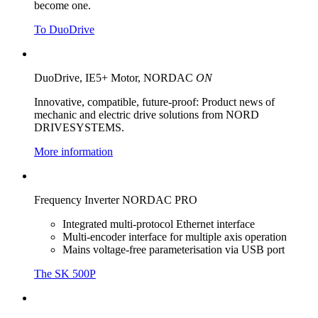
become one.
To DuoDrive
DuoDrive, IE5+ Motor, NORDAC
ON
Innovative, compatible, future-proof: Product news of
mechanic and electric drive solutions from NORD
DRIVESYSTEMS.
More information
Frequency Inverter NORDAC PRO
Integrated multi-protocol Ethernet interface
Multi-encoder interface for multiple axis operation
Mains voltage-free parameterisation via USB port
The SK 500P