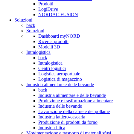
Prodotti
LogiDrive
NORDAC FUSION
Soluzioni
back
Soluzioni
Dashboard myNORD
Ricerca prodotti
Modelli 3D
Intralogistica
back
Intralogistica
Centri logistici
Logistica aeroportuale
Logistica di magazzino
Industria alimentare e delle bevande
back
Industria alimentare e delle bevande
Produzione e trasformazione alimentare
Industria delle bevande
Lavorazione della carne e del pollame
Industria lattiero-casearia
Produzione di prodotti da forno
Industria Ittica
Movimentazione e trasporto di materiali sfusi