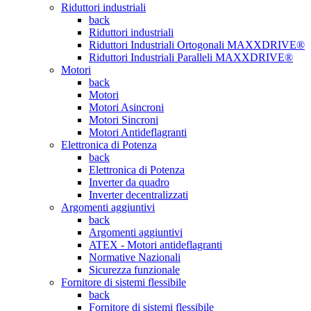
Riduttori industriali
back
Riduttori industriali
Riduttori Industriali Ortogonali MAXXDRIVE®
Riduttori Industriali Paralleli MAXXDRIVE®
Motori
back
Motori
Motori Asincroni
Motori Sincroni
Motori Antideflagranti
Elettronica di Potenza
back
Elettronica di Potenza
Inverter da quadro
Inverter decentralizzati
Argomenti aggiuntivi
back
Argomenti aggiuntivi
ATEX - Motori antideflagranti
Normative Nazionali
Sicurezza funzionale
Fornitore di sistemi flessibile
back
Fornitore di sistemi flessibile