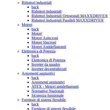
Riduttori industriali
back
Riduttori industriali
Riduttori Industriali Ortogonali MAXXDRIVE®
Riduttori Industriali Paralleli MAXXDRIVE®
Motori
back
Motori
Motori Asincroni
Motori Sincroni
Motori Antideflagranti
Elettronica di Potenza
back
Elettronica di Potenza
Inverter da quadro
Inverter decentralizzati
Argomenti aggiuntivi
back
Argomenti aggiuntivi
ATEX - Motori antideflagranti
Normative Nazionali
Sicurezza funzionale
Fornitore di sistemi flessibile
back
Fornitore di sistemi flessibile