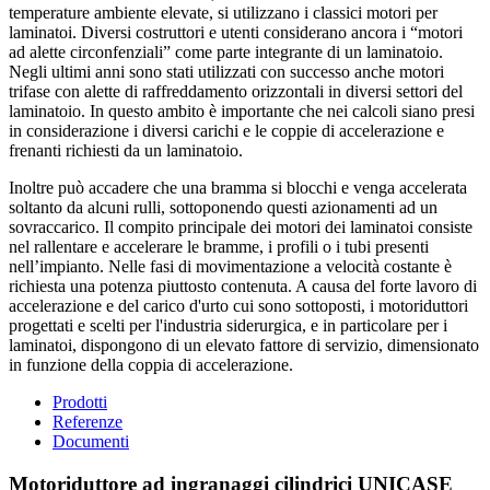
temperature ambiente elevate, si utilizzano i classici motori per
laminatoi. Diversi costruttori e utenti considerano ancora i “motori
ad alette circonfenziali” come parte integrante di un laminatoio.
Negli ultimi anni sono stati utilizzati con successo anche motori
trifase con alette di raffreddamento orizzontali in diversi settori del
laminatoio. In questo ambito è importante che nei calcoli siano presi
in considerazione i diversi carichi e le coppie di accelerazione e
frenanti richiesti da un laminatoio.
Inoltre può accadere che una bramma si blocchi e venga accelerata
soltanto da alcuni rulli, sottoponendo questi azionamenti ad un
sovraccarico. Il compito principale dei motori dei laminatoi consiste
nel rallentare e accelerare le bramme, i profili o i tubi presenti
nell’impianto. Nelle fasi di movimentazione a velocità costante è
richiesta una potenza piuttosto contenuta. A causa del forte lavoro di
accelerazione e del carico d'urto cui sono sottoposti, i motoriduttori
progettati e scelti per l'industria siderurgica, e in particolare per i
laminatoi, dispongono di un elevato fattore di servizio, dimensionato
in funzione della coppia di accelerazione.
Prodotti
Referenze
Documenti
Motoriduttore ad ingranaggi cilindrici UNICASE