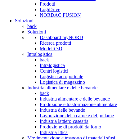
Prodotti
LogiDrive
NORDAC FUSION
Soluzioni
back
Soluzioni
Dashboard myNORD
Ricerca prodotti
Modelli 3D
Intralogistica
back
Intralogistica
Centri logistici
Logistica aeroportuale
Logistica di magazzino
Industria alimentare e delle bevande
back
Industria alimentare e delle bevande
Produzione e trasformazione alimentare
Industria delle bevande
Lavorazione della carne e del pollame
Industria lattiero-casearia
Produzione di prodotti da forno
Industria Ittica
Movimentazione e trasporto di materiali sfusi