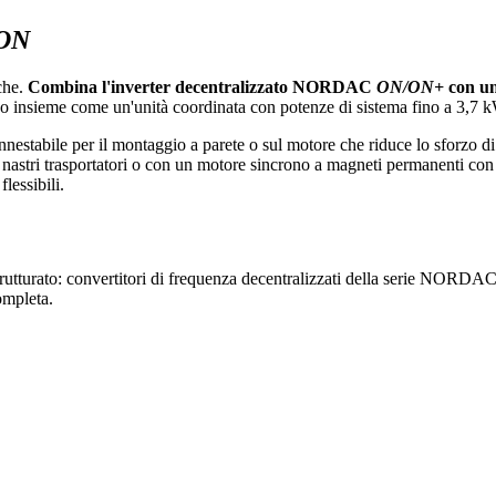
ON
che.
Combina l'inverter decentralizzato NORDAC
ON/ON+
con un
no insieme come un'unità coordinata con potenze di sistema fino a 3,7 
nnestabile per il montaggio a parete o sul motore che riduce lo sforzo d
 nastri trasportatori o con un motore sincrono a magneti permanenti co
essibili.
turato: convertitori di frequenza decentralizzati della serie NORDA
ompleta.