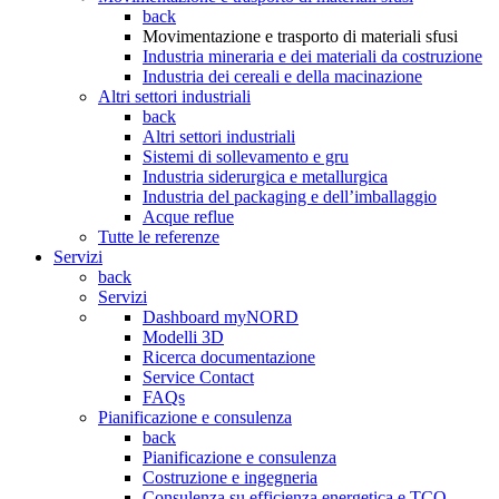
back
Movimentazione e trasporto di materiali sfusi
Industria mineraria e dei materiali da costruzione
Industria dei cereali e della macinazione
Altri settori industriali
back
Altri settori industriali
Sistemi di sollevamento e gru
Industria siderurgica e metallurgica
Industria del packaging e dell’imballaggio
Acque reflue
Tutte le referenze
Servizi
back
Servizi
Dashboard myNORD
Modelli 3D
Ricerca documentazione
Service Contact
FAQs
Pianificazione e consulenza
back
Pianificazione e consulenza
Costruzione e ingegneria
Consulenza su efficienza energetica e TCO