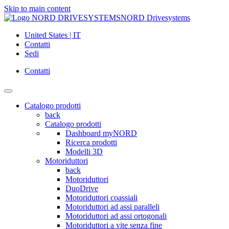
Skip to main content
NORD Drivesystems
United States | IT
Contatti
Sedi
Contatti
Catalogo prodotti
back
Catalogo prodotti
Dashboard myNORD
Ricerca prodotti
Modelli 3D
Motoriduttori
back
Motoriduttori
DuoDrive
Motoriduttori coassiali
Motoriduttori ad assi paralleli
Motoriduttori ad assi ortogonali
Motoriduttori a vite senza fine