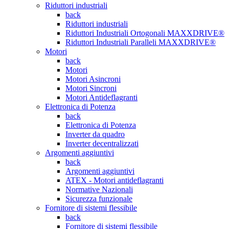
Riduttori industriali
back
Riduttori industriali
Riduttori Industriali Ortogonali MAXXDRIVE®
Riduttori Industriali Paralleli MAXXDRIVE®
Motori
back
Motori
Motori Asincroni
Motori Sincroni
Motori Antideflagranti
Elettronica di Potenza
back
Elettronica di Potenza
Inverter da quadro
Inverter decentralizzati
Argomenti aggiuntivi
back
Argomenti aggiuntivi
ATEX - Motori antideflagranti
Normative Nazionali
Sicurezza funzionale
Fornitore di sistemi flessibile
back
Fornitore di sistemi flessibile