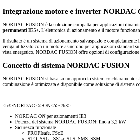
Integrazione motore e inverter NORDAC
NORDAC FUSION è la soluzione compatta per applicazioni dinami
permanenti IE5+.
L'elettronica di azionamento e il motore funziona
Il risultato è un sistema di azionamento salvaspazio e completamente i
venga utilizzato con un motore asincrono per applicazioni standard su
vista energetico, NORDAC FUSION offre opzioni di configurazione fl
Concetto di sistema NORDAC FUSION
NORDAC FUSION si basa su un approccio sistemico chiaramente strut
combinazione è ottimizzata e disponibile come soluzione di sistema c
<h3>NORDAC <i>ON</i></h3>
NORDAC
ON
per azionamenti IE3
Potenza del sistema NORDAC FUSION: fino a 3,2 kW
Sicurezza funzionale
PROFIsafe, FSoE
STO, SS1-t, SS1-r, SLS, SMS, SSM