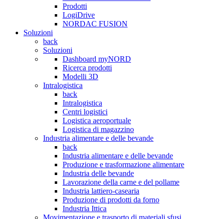
Prodotti
LogiDrive
NORDAC FUSION
Soluzioni
back
Soluzioni
Dashboard myNORD
Ricerca prodotti
Modelli 3D
Intralogistica
back
Intralogistica
Centri logistici
Logistica aeroportuale
Logistica di magazzino
Industria alimentare e delle bevande
back
Industria alimentare e delle bevande
Produzione e trasformazione alimentare
Industria delle bevande
Lavorazione della carne e del pollame
Industria lattiero-casearia
Produzione di prodotti da forno
Industria Ittica
Movimentazione e trasporto di materiali sfusi