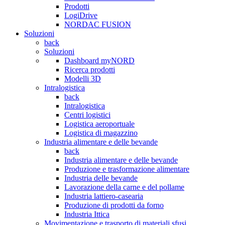
Prodotti
LogiDrive
NORDAC FUSION
Soluzioni
back
Soluzioni
Dashboard myNORD
Ricerca prodotti
Modelli 3D
Intralogistica
back
Intralogistica
Centri logistici
Logistica aeroportuale
Logistica di magazzino
Industria alimentare e delle bevande
back
Industria alimentare e delle bevande
Produzione e trasformazione alimentare
Industria delle bevande
Lavorazione della carne e del pollame
Industria lattiero-casearia
Produzione di prodotti da forno
Industria Ittica
Movimentazione e trasporto di materiali sfusi