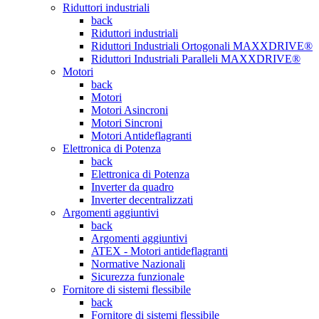
Riduttori industriali
back
Riduttori industriali
Riduttori Industriali Ortogonali MAXXDRIVE®
Riduttori Industriali Paralleli MAXXDRIVE®
Motori
back
Motori
Motori Asincroni
Motori Sincroni
Motori Antideflagranti
Elettronica di Potenza
back
Elettronica di Potenza
Inverter da quadro
Inverter decentralizzati
Argomenti aggiuntivi
back
Argomenti aggiuntivi
ATEX - Motori antideflagranti
Normative Nazionali
Sicurezza funzionale
Fornitore di sistemi flessibile
back
Fornitore di sistemi flessibile