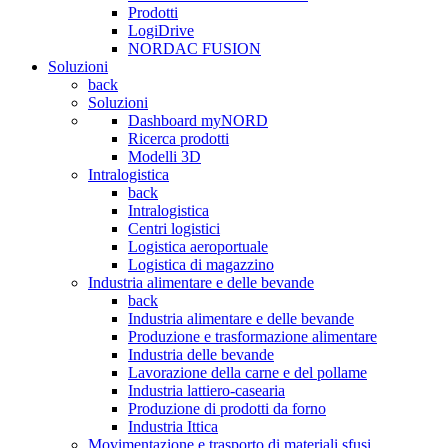
Prodotti
LogiDrive
NORDAC FUSION
Soluzioni
back
Soluzioni
Dashboard myNORD
Ricerca prodotti
Modelli 3D
Intralogistica
back
Intralogistica
Centri logistici
Logistica aeroportuale
Logistica di magazzino
Industria alimentare e delle bevande
back
Industria alimentare e delle bevande
Produzione e trasformazione alimentare
Industria delle bevande
Lavorazione della carne e del pollame
Industria lattiero-casearia
Produzione di prodotti da forno
Industria Ittica
Movimentazione e trasporto di materiali sfusi