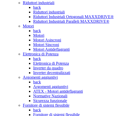
Riduttori industriali
back
Riduttori industriali
Riduttori Industriali Ortogonali MAXXDRIVE®
Riduttori Industriali Paralleli MAXXDRIVE®
Motori
back
Motori
Motori Asincroni
Motori Sincroni
Motori Antideflagranti
Elettronica di Potenza
back
Elettronica di Potenza
Inverter da quadro
Inverter decentralizzati
Argomenti aggiuntivi
back
Argomenti aggiuntivi
ATEX - Motori antideflagranti
Normative Nazionali
Sicurezza funzionale
Fornitore di sistemi flessibile
back
Fornitore di sistemi flessibile