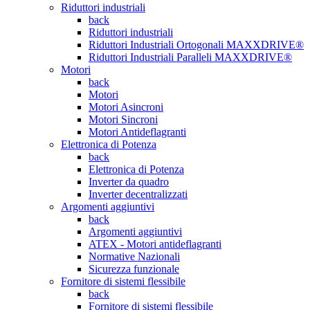
Riduttori industriali
back
Riduttori industriali
Riduttori Industriali Ortogonali MAXXDRIVE®
Riduttori Industriali Paralleli MAXXDRIVE®
Motori
back
Motori
Motori Asincroni
Motori Sincroni
Motori Antideflagranti
Elettronica di Potenza
back
Elettronica di Potenza
Inverter da quadro
Inverter decentralizzati
Argomenti aggiuntivi
back
Argomenti aggiuntivi
ATEX - Motori antideflagranti
Normative Nazionali
Sicurezza funzionale
Fornitore di sistemi flessibile
back
Fornitore di sistemi flessibile