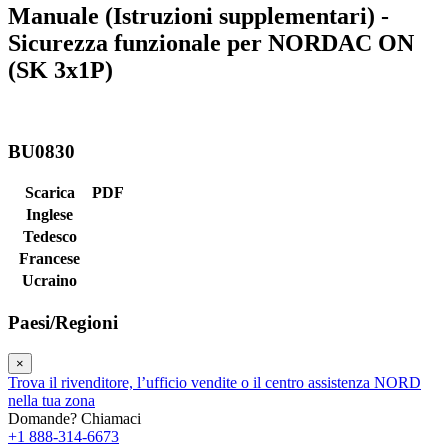
Manuale (Istruzioni supplementari) -
Sicurezza funzionale per NORDAC ON
(SK 3x1P)
BU0830
Scarica
PDF
Inglese
Tedesco
Francese
Ucraino
Paesi/Regioni
×
Trova il rivenditore, l’ufficio vendite o il centro assistenza NORD
nella tua zona
Domande? Chiamaci
+1 888-314-6673