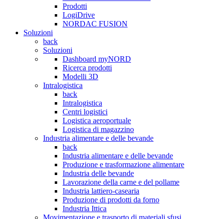
Prodotti
LogiDrive
NORDAC FUSION
Soluzioni
back
Soluzioni
Dashboard myNORD
Ricerca prodotti
Modelli 3D
Intralogistica
back
Intralogistica
Centri logistici
Logistica aeroportuale
Logistica di magazzino
Industria alimentare e delle bevande
back
Industria alimentare e delle bevande
Produzione e trasformazione alimentare
Industria delle bevande
Lavorazione della carne e del pollame
Industria lattiero-casearia
Produzione di prodotti da forno
Industria Ittica
Movimentazione e trasporto di materiali sfusi