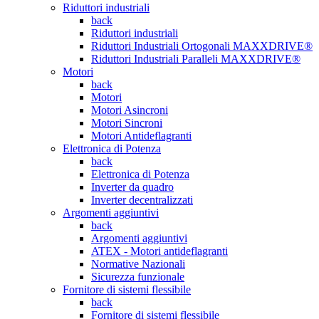
Riduttori industriali
back
Riduttori industriali
Riduttori Industriali Ortogonali MAXXDRIVE®
Riduttori Industriali Paralleli MAXXDRIVE®
Motori
back
Motori
Motori Asincroni
Motori Sincroni
Motori Antideflagranti
Elettronica di Potenza
back
Elettronica di Potenza
Inverter da quadro
Inverter decentralizzati
Argomenti aggiuntivi
back
Argomenti aggiuntivi
ATEX - Motori antideflagranti
Normative Nazionali
Sicurezza funzionale
Fornitore di sistemi flessibile
back
Fornitore di sistemi flessibile