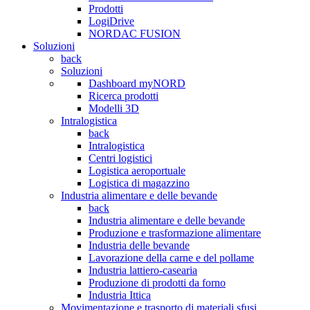
Prodotti
LogiDrive
NORDAC FUSION
Soluzioni
back
Soluzioni
Dashboard myNORD
Ricerca prodotti
Modelli 3D
Intralogistica
back
Intralogistica
Centri logistici
Logistica aeroportuale
Logistica di magazzino
Industria alimentare e delle bevande
back
Industria alimentare e delle bevande
Produzione e trasformazione alimentare
Industria delle bevande
Lavorazione della carne e del pollame
Industria lattiero-casearia
Produzione di prodotti da forno
Industria Ittica
Movimentazione e trasporto di materiali sfusi