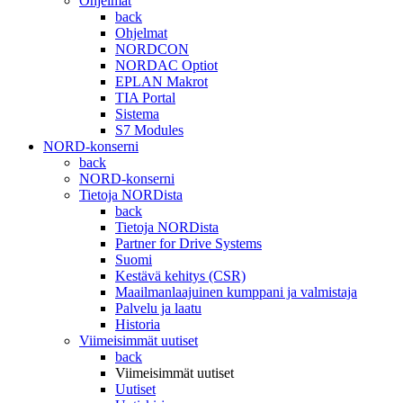
Ohjelmat
back
Ohjelmat
NORDCON
NORDAC Optiot
EPLAN Makrot
TIA Portal
Sistema
S7 Modules
NORD-konserni
back
NORD-konserni
Tietoja NORDista
back
Tietoja NORDista
Partner for Drive Systems
Suomi
Kestävä kehitys (CSR)
Maailmanlaajuinen kumppani ja valmistaja
Palvelu ja laatu
Historia
Viimeisimmät uutiset
back
Viimeisimmät uutiset
Uutiset