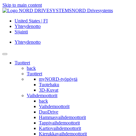
Skip to main content
NORD Drivesystems
United States | FI
Yhteydenotto
Sijainti
Yhteydenotto
Tuotteet
back
Tuotteet
myNORD-työpöytä
Tuotehaku
3D-Kuvat
Vaihdemoottorit
back
Vaihdemoottorit
DuoDrive
Hammasvaihdemoottorit
Tappivaihdemoottorit
Kartiovaihdemoottorit
Kierukkavaihdemoottorit