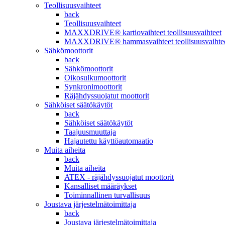
Teollisuusvaihteet
back
Teollisuusvaihteet
MAXXDRIVE® kartiovaihteet teollisuusvaihteet
MAXXDRIVE® hammasvaihteet teollisuusvaihte
Sähkömoottorit
back
Sähkömoottorit
Oikosulkumoottorit
Synkronimoottorit
Räjähdyssuojatut moottorit
Sähköiset säätökäytöt
back
Sähköiset säätökäytöt
Taajuusmuuttaja
Hajautettu käyttöautomaatio
Muita aiheita
back
Muita aiheita
ATEX - räjähdyssuojatut moottorit
Kansalliset määräykset
Toiminnallinen turvallisuus
Joustava järjestelmätoimittaja
back
Joustava järjestelmätoimittaja