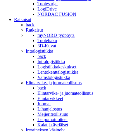
Tuotesarjat
LogiDrive
NORDAC FUSION
Ratkaisut
back
Ratkaisut
myNORD-työpöytä
Tuotehaku
3D-Kuvat
Intralogistiikka
back
Intralogistiikka
Logistiikkakeskukset
Lentokenttälogistiikka
Varastologistiikka
Elintarvike- ja juomateollisuus
back
Elintarvike- ja juomateollisuus
Elintarvikkeet
Juomat
Lihanjalostus
Meijeriteollisuus
Leipomotuotteet
Kalat ja äyriäiset
Irtoaineksen käsittely