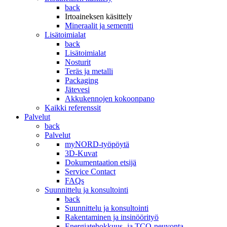
back
Irtoaineksen käsittely
Mineraalit ja sementti
Lisätoimialat
back
Lisätoimialat
Nosturit
Teräs ja metalli
Packaging
Jätevesi
Akkukennojen kokoonpano
Kaikki referenssit
Palvelut
back
Palvelut
myNORD-työpöytä
3D-Kuvat
Dokumentaation etsijä
Service Contact
FAQs
Suunnittelu ja konsultointi
back
Suunnittelu ja konsultointi
Rakentaminen ja insinöörityö
Energiatehokkuus- ja TCO-neuvonta