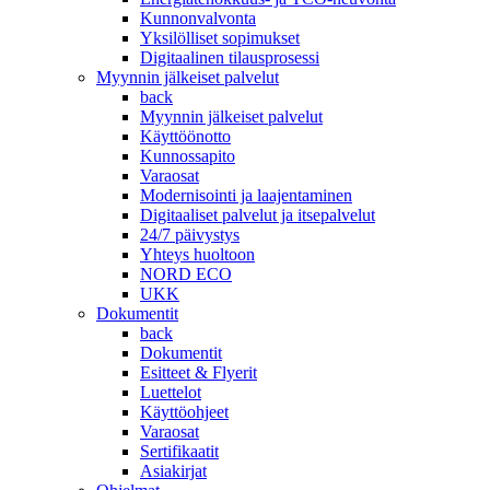
Kunnonvalvonta
Yksilölliset sopimukset
Digitaalinen tilausprosessi
Myynnin jälkeiset palvelut
back
Myynnin jälkeiset palvelut
Käyttöönotto
Kunnossapito
Varaosat
Modernisointi ja laajentaminen
Digitaaliset palvelut ja itsepalvelut
24/7 päivystys
Yhteys huoltoon
NORD ECO
UKK
Dokumentit
back
Dokumentit
Esitteet & Flyerit
Luettelot
Käyttöohjeet
Varaosat
Sertifikaatit
Asiakirjat