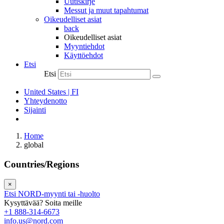
Uutiskirje
Messut ja muut tapahtumat
Oikeudelliset asiat
back
Oikeudelliset asiat
Myyntiehdot
Käyttöehdot
Etsi
Etsi
United States | FI
Yhteydenotto
Sijainti
Home
global
Countries/Regions
×
Etsi NORD-myynti tai -huolto
Kysyttävää? Soita meille
+1 888-314-6673
info.us@nord.com