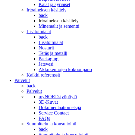
Kalat ja äyriäiset
Irtoaineksen käsittely
back
Irtoaineksen käsittely
Mineraalit ja sementti
Lisätoimialat
back
Lisätoimialat
Nosturit
Teräs ja metalli
Packaging
Jätevesi
Akkukennojen kokoonpano
Kaikki referenssit
Palvelut
back
Palvelut
myNORD-työpöytä
3D-Kuvat
Dokumentaation etsijä
Service Contact
FAQs
Suunnittelu ja konsultointi
back
Suunnittelu ja konsultointi