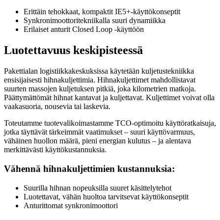
Erittäin tehokkaat, kompaktit IE5+-käyttökonseptit
Synkronimoottoritekniikalla suuri dynamiikka
Erilaiset anturit Closed Loop -käyttöön
Luotettavuus keskipisteessä
Pakettialan logistiikkakeskuksissa käytetään kuljetustekniikka
ensisijaisesti hihnakuljettimia. Hihnakuljettimet mahdollistavat
suurten massojen kuljetuksen pitkiä, joka kilometrien matkoja.
Päättymättömät hihnat kantavat ja kuljettavat. Kuljettimet voivat olla
vaakasuoria, nousevia tai laskevia.
Toteutamme tuotevalikoimastamme TCO-optimoitu käyttöratkaisuja,
jotka täyttävät tärkeimmät vaatimukset – suuri käyttövarmuus,
vähäinen huollon määrä, pieni energian kulutus – ja alentava
merkittävästi käyttökustannuksia.
Vähennä hihnakuljettimien kustannuksia:
Suurilla hihnan nopeuksilla suuret käsittelytehot
Luotettavat, vähän huoltoa tarvitsevat käyttökonseptit
Anturittomat synkronimoottori