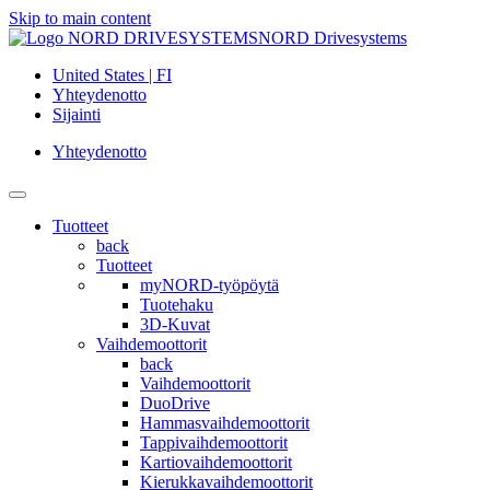
Skip to main content
NORD Drivesystems
United States | FI
Yhteydenotto
Sijainti
Yhteydenotto
Tuotteet
back
Tuotteet
myNORD-työpöytä
Tuotehaku
3D-Kuvat
Vaihdemoottorit
back
Vaihdemoottorit
DuoDrive
Hammasvaihdemoottorit
Tappivaihdemoottorit
Kartiovaihdemoottorit
Kierukkavaihdemoottorit