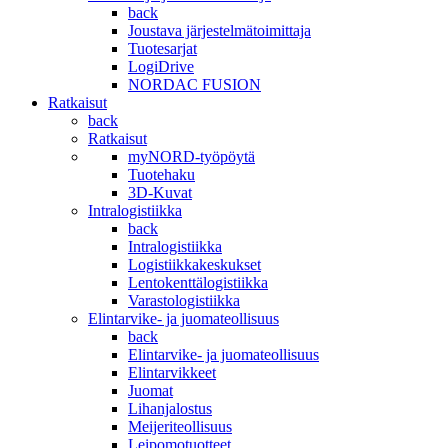
back
Joustava järjestelmätoimittaja
Tuotesarjat
LogiDrive
NORDAC FUSION
Ratkaisut
back
Ratkaisut
myNORD-työpöytä
Tuotehaku
3D-Kuvat
Intralogistiikka
back
Intralogistiikka
Logistiikkakeskukset
Lentokenttälogistiikka
Varastologistiikka
Elintarvike- ja juomateollisuus
back
Elintarvike- ja juomateollisuus
Elintarvikkeet
Juomat
Lihanjalostus
Meijeriteollisuus
Leipomotuotteet