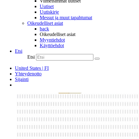
Viimeisimmät uutiset
Uutiset
Uutiskirje
Messut ja muut tapahtumat
Oikeudelliset asiat
back
Oikeudelliset asiat
Myyntiehdot
Käyttöehdot
Etsi
Etsi
United States | FI
Yhteydenotto
Sijainti