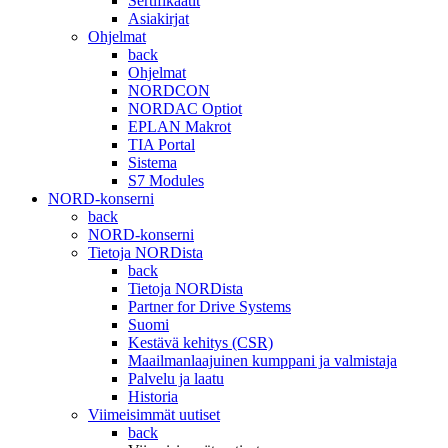
Sertifikaatit
Asiakirjat
Ohjelmat
back
Ohjelmat
NORDCON
NORDAC Optiot
EPLAN Makrot
TIA Portal
Sistema
S7 Modules
NORD-konserni
back
NORD-konserni
Tietoja NORDista
back
Tietoja NORDista
Partner for Drive Systems
Suomi
Kestävä kehitys (CSR)
Maailmanlaajuinen kumppani ja valmistaja
Palvelu ja laatu
Historia
Viimeisimmät uutiset
back