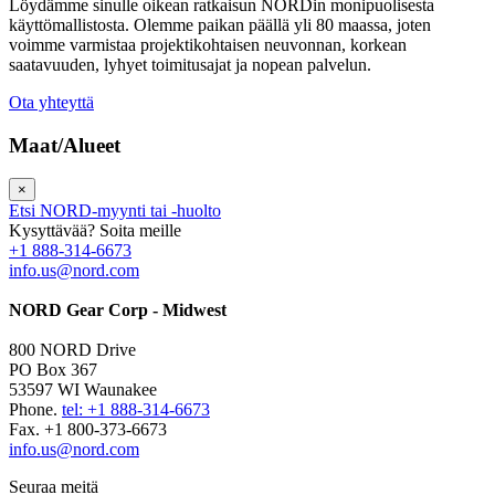
Löydämme sinulle oikean ratkaisun NORDin monipuolisesta
käyttömallistosta. Olemme paikan päällä yli 80 maassa, joten
voimme varmistaa projektikohtaisen neuvonnan, korkean
saatavuuden, lyhyet toimitusajat ja nopean palvelun.
Ota yhteyttä
Maat/Alueet
×
Etsi NORD-myynti tai -huolto
Kysyttävää? Soita meille
+1 888-314-6673
info.us@nord.com
NORD Gear Corp - Midwest
800 NORD Drive
PO Box 367
53597 WI Waunakee
Phone.
tel: +1 888-314-6673
Fax. +1 800-373-6673
info.us@nord.com
Seuraa meitä