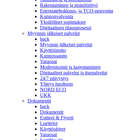
Rakentaminen ja insinöörityö
Energiatehokkuus- ja TCO-neuvonta
Kunnonvalvonta
Yksilölliset sopimukset
Digitaalinen tilausprosessi
Myynnin jälkeiset palvelut
back
Myynnin jälkeiset palvelut
Käyttöönotto
Kunnossapito
Varaosat
Modernisointi ja laajentaminen
Digitaaliset palvelut ja itsepalvelut
24/7 päivystys
Yhteys huoltoon
NORD ECO
UKK
Dokumentit
back
Dokumentit
Esitteet & Flyerit
Luettelot
Käyttöohjeet
Varaosat