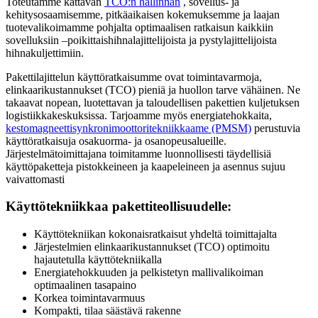
Toteutamme kattavan
TCO:n hallinnan
, sovellus- ja
kehitysosaamisemme, pitkäaikaisen kokemuksemme ja laajan
tuotevalikoimamme pohjalta optimaalisen ratkaisun kaikkiin
sovelluksiin –poikittaishihnalajittelijoista ja pystylajittelijoista
hihnakuljettimiin.
Pakettilajittelun käyttöratkaisumme ovat toimintavarmoja,
elinkaarikustannukset (TCO) pieniä ja huollon tarve vähäinen. Ne
takaavat nopean, luotettavan ja taloudellisen pakettien kuljetuksen
logistiikkakeskuksissa. Tarjoamme myös energiatehokkaita,
kestomagneettisynkronimoottoritekniikkaame (PMSM)
perustuvia
käyttöratkaisuja osakuorma- ja osanopeusalueille.
Järjestelmätoimittajana toimitamme luonnollisesti täydellisiä
käyttöpaketteja pistokkeineen ja kaapeleineen ja asennus sujuu
vaivattomasti
Käyttötekniikkaa pakettiteollisuudelle:
Käyttötekniikan kokonaisratkaisut yhdeltä toimittajalta
Järjestelmien elinkaarikustannukset (TCO) optimoitu
hajautetulla käyttötekniikalla
Energiatehokkuuden ja pelkistetyn mallivalikoiman
optimaalinen tasapaino
Korkea toimintavarmuus
Kompakti, tilaa säästävä rakenne