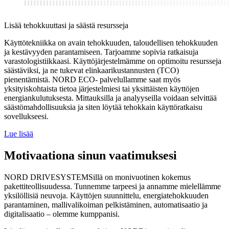
Lisää tehokkuuttasi ja säästä resursseja
Käyttötekniikka on avain tehokkuuden, taloudellisen tehokkuuden
ja kestävyyden parantamiseen. Tarjoamme sopivia ratkaisuja
varastologistiikkaasi. Käyttöjärjestelmämme on optimoitu resursseja
säästäviksi, ja ne tukevat elinkaarikustannusten (TCO)
pienentämistä. NORD ECO- palvelullamme saat myös
yksityiskohtaista tietoa järjestelmiesi tai yksittäisten käyttöjen
energiankulutuksesta. Mittauksilla ja analyyseilla voidaan selvittää
säästömahdollisuuksia ja siten löytää tehokkain käyttöratkaisu
sovellukseesi.
Lue lisää
Motivaationa sinun vaatimuksesi
NORD DRIVESYSTEMSillä on monivuotinen kokemus
pakettiteollisuudessa. Tunnemme tarpeesi ja annamme mielellämme
yksilöllisiä neuvoja. Käyttöjen suunnittelu, energiatehokkuuden
parantaminen, mallivalikoiman pelkistäminen, automatisaatio ja
digitalisaatio – olemme kumppanisi.