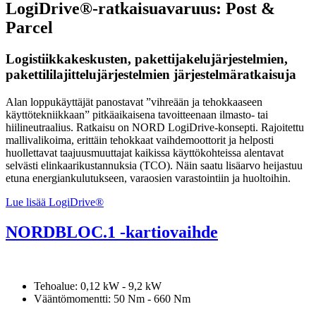
LogiDrive®-ratkaisuavaruus: Post &
Parcel
Logistiikkakeskusten, pakettijakelujärjestelmien,
pakettililajittelujärjestelmien järjestelmäratkaisuja
Alan loppukäyttäjät panostavat ”vihreään ja tehokkaaseen
käyttötekniikkaan” pitkäaikaisena tavoitteenaan ilmasto- tai
hiilineutraalius. Ratkaisu on NORD LogiDrive-konsepti. Rajoitettu
mallivalikoima, erittäin tehokkaat vaihdemoottorit ja helposti
huollettavat taajuusmuuttajat kaikissa käyttökohteissa alentavat
selvästi elinkaarikustannuksia (TCO). Näin saatu lisäarvo heijastuu
etuna energiankulutukseen, varaosien varastointiin ja huoltoihin.
Lue lisää LogiDrive®
NORDBLOC.1 -kartiovaihde
Tehoalue: 0,12 kW - 9,2 kW
Vääntömomentti: 50 Nm - 660 Nm