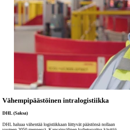
Vähempipäästöinen intralogistiikka
DHL (Saksa)
DHL haluaa vähentää logistiikkaan liittyvät päästönsä nollaan
vuoteen 2050 mennessä. Kansainvälinen kuljetusyritys käyttää