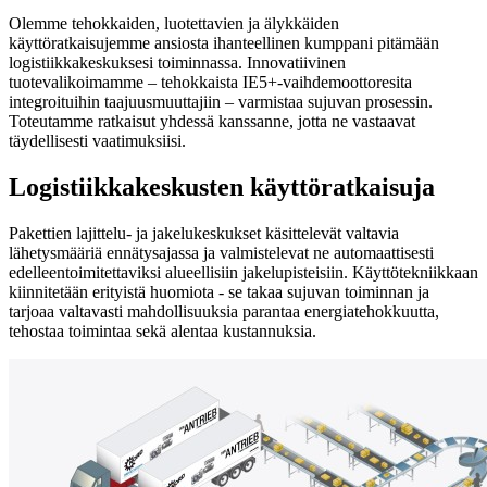
Olemme tehokkaiden, luotettavien ja älykkäiden
käyttöratkaisujemme ansiosta ihanteellinen kumppani pitämään
logistiikkakeskuksesi toiminnassa. Innovatiivinen
tuotevalikoimamme – tehokkaista IE5+-vaihdemoottoresita
integroituihin taajuusmuuttajiin – varmistaa sujuvan prosessin.
Toteutamme ratkaisut yhdessä kanssanne, jotta ne vastaavat
täydellisesti vaatimuksiisi.
Logistiikkakeskusten käyttöratkaisuja
Pakettien lajittelu- ja jakelukeskukset käsittelevät valtavia
lähetysmääriä ennätysajassa ja valmistelevat ne automaattisesti
edelleentoimitettaviksi alueellisiin jakelupisteisiin. Käyttötekniikkaan
kiinnitetään erityistä huomiota - se takaa sujuvan toiminnan ja
tarjoaa valtavasti mahdollisuuksia parantaa energiatehokkuutta,
tehostaa toimintaa sekä alentaa kustannuksia.