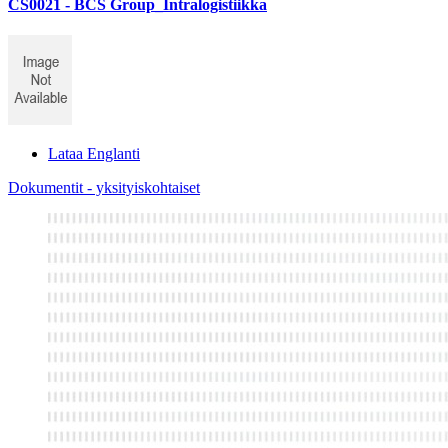
CS0021 - BCS Group_Intralogistiikka
Lataa Englanti
Dokumentit - yksityiskohtaiset