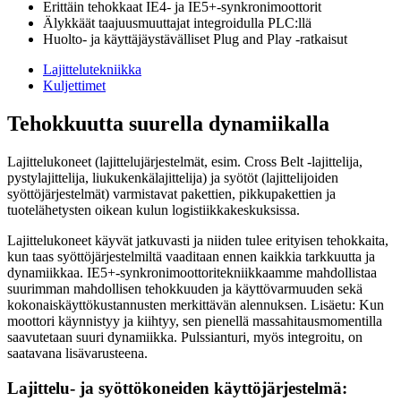
Erittäin tehokkaat IE4- ja IE5+-synkronimoottorit
Älykkäät taajuusmuuttajat integroidulla PLC:llä
Huolto- ja käyttäjäystävälliset Plug and Play -ratkaisut
Lajittelutekniikka
Kuljettimet
Tehokkuutta suurella dynamiikalla
Lajittelukoneet (lajittelujärjestelmät, esim. Cross Belt -lajittelija,
pystylajittelija, liukukenkälajittelija) ja syötöt (lajittelijoiden
syöttöjärjestelmät) varmistavat pakettien, pikkupakettien ja
tuotelähetysten oikean kulun logistiikkakeskuksissa.
Lajittelukoneet käyvät jatkuvasti ja niiden tulee erityisen tehokkaita,
kun taas syöttöjärjestelmiltä vaaditaan ennen kaikkia tarkkuutta ja
dynamiikkaa. IE5+-synkronimoottoritekniikkaamme mahdollistaa
suurimman mahdollisen tehokkuuden ja käyttövarmuuden sekä
kokonaiskäyttökustannusten merkittävän alennuksen. Lisäetu: Kun
moottori käynnistyy ja kiihtyy, sen pienellä massahitausmomentilla
saavutetaan suuri dynamiikka. Pulssianturi, myös integroitu, on
saatavana lisävarusteena.
Lajittelu- ja syöttökoneiden käyttöjärjestelmä: