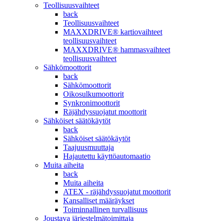
Teollisuusvaihteet
back
Teollisuusvaihteet
MAXXDRIVE® kartiovaihteet
teollisuusvaihteet
MAXXDRIVE® hammasvaihteet
teollisuusvaihteet
Sähkömoottorit
back
Sähkömoottorit
Oikosulkumoottorit
Synkronimoottorit
Räjähdyssuojatut moottorit
Sähköiset säätökäytöt
back
Sähköiset säätökäytöt
Taajuusmuuttaja
Hajautettu käyttöautomaatio
Muita aiheita
back
Muita aiheita
ATEX - räjähdyssuojatut moottorit
Kansalliset määräykset
Toiminnallinen turvallisuus
Joustava järjestelmätoimittaja