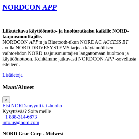
NORDCON
APP
Liikuteltava käyttöönotto- ja huoltoratkaisu kaikille NORD-
taajuusmuuttajille.
NORDCON
APP
:n ja Bluetooth-tikun NORDAC
ACCESS BT
avulla NORD DRIVESYSTEMS tarjoaa käytännöllisen
vaihtoehdon NORD-taajuusmuuttajien langattomaan huoltoon ja
käyttöönottoon. Kehitämme jatkuvasti NORDCON
APP
-sovellusta
edelleen.
Lisätietoja
Maat/Alueet
×
Etsi NORD-myynti tai -huolto
Kysyttävää? Soita meille
+1 888-314-6673
info.us@nord.com
NORD Gear Corp - Midwest