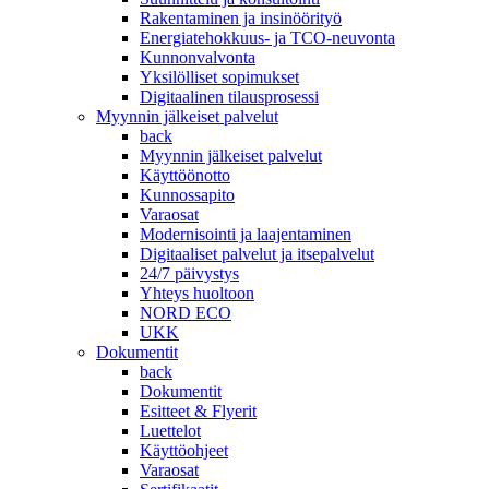
Rakentaminen ja insinöörityö
Energiatehokkuus- ja TCO-neuvonta
Kunnonvalvonta
Yksilölliset sopimukset
Digitaalinen tilausprosessi
Myynnin jälkeiset palvelut
back
Myynnin jälkeiset palvelut
Käyttöönotto
Kunnossapito
Varaosat
Modernisointi ja laajentaminen
Digitaaliset palvelut ja itsepalvelut
24/7 päivystys
Yhteys huoltoon
NORD ECO
UKK
Dokumentit
back
Dokumentit
Esitteet & Flyerit
Luettelot
Käyttöohjeet
Varaosat