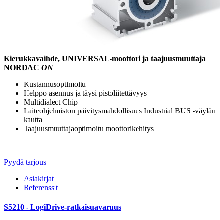
Kierukkavaihde, UNIVERSAL-moottori ja taajuusmuuttaja
NORDAC
ON
Kustannusoptimoitu
Helppo asennus ja täysi pistoliitettävyys
Multidialect Chip
Laiteohjelmiston päivitysmahdollisuus Industrial BUS -väylän
kautta
Taajuusmuuttajaoptimoitu moottorikehitys
Pyydä tarjous
Asiakirjat
Referenssit
S5210 - LogiDrive-ratkaisuavaruus