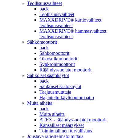
Teollisuusvaihteet
back
Teollisuusvaihteet
MAXXDRIVE® kartiovaihteet
teollisuusvaihteet
MAXXDRIVE® hammasvaihteet
teollisuusvaihteet
Sähkömoottorit
back
Sähkömoottorit
Oikosulkumoottorit
Synkronimoottorit
Räjähdyssuojatut moottorit
Sähköiset säätökäytöt
back
Sähköiset säätökäytöt
Taajuusmuuttaja
Hajautettu käyttöautomaatio
Muita aiheita
back
Muita aiheita
ATEX - räjähdyssuojatut moottorit
Kansalliset määräykset
Toiminnallinen turvallisuus
Joustava järjestelmätoimittaja