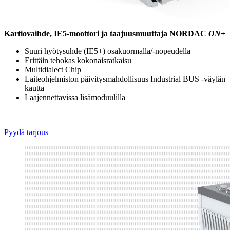
Kartiovaihde, IE5-moottori ja taajuusmuuttaja NORDAC
ON+
Suuri hyötysuhde (IE5+) osakuormalla/-nopeudella
Erittäin tehokas kokonaisratkaisu
Multidialect Chip
Laiteohjelmiston päivitysmahdollisuus Industrial BUS -väylän
kautta
Laajennettavissa lisämoduulilla
Pyydä tarjous