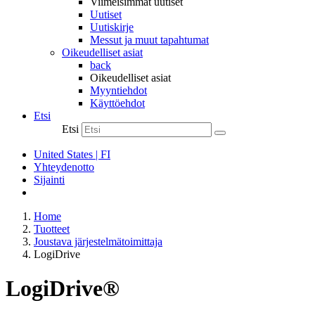
Viimeisimmät uutiset
Uutiset
Uutiskirje
Messut ja muut tapahtumat
Oikeudelliset asiat
back
Oikeudelliset asiat
Myyntiehdot
Käyttöehdot
Etsi
Etsi
United States | FI
Yhteydenotto
Sijainti
Home
Tuotteet
Joustava järjestelmätoimittaja
LogiDrive
LogiDrive®