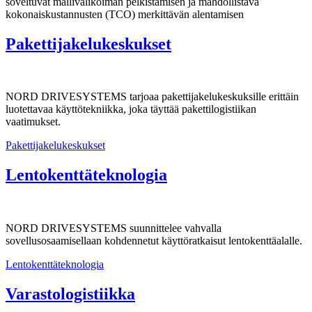
soveltuvat mallivalikoiman pelkistämisen ja mahdollistava
kokonaiskustannusten (TCO) merkittävän alentamisen
Pakettijakelukeskukset
NORD DRIVESYSTEMS tarjoaa pakettijakelukeskuksille erittäin
luotettavaa käyttötekniikka, joka täyttää pakettilogistiikan
vaatimukset.
Pakettijakelukeskukset
Lentokenttäteknologia
NORD DRIVESYSTEMS suunnittelee vahvalla
sovellusosaamisellaan kohdennetut käyttöratkaisut lentokenttäalalle.
Lentokenttäteknologia
Varastologistiikka