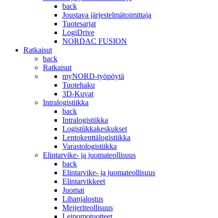
back
Joustava järjestelmätoimittaja
Tuotesarjat
LogiDrive
NORDAC FUSION
Ratkaisut
back
Ratkaisut
myNORD-työpöytä
Tuotehaku
3D-Kuvat
Intralogistiikka
back
Intralogistiikka
Logistiikkakeskukset
Lentokenttälogistiikka
Varastologistiikka
Elintarvike- ja juomateollisuus
back
Elintarvike- ja juomateollisuus
Elintarvikkeet
Juomat
Lihanjalostus
Meijeriteollisuus
Leipomotuotteet