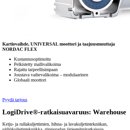
Kartiovaihde, UNIVERSAL moottori ja taajuusmuuttaja
NORDAC FLEX
Kustannusoptimoitu
Pelkistetty mallivalikoima
Rajattu tarpeellisimpaan
Joustava vaihevalikoima – modulaarinen
Globaali moottori
Pyydä tarjous
LogiDrive®-ratkaisuavaruus: Warehouse
Ketju- ja rullakuljettimien, hihna- ja lavakuljetintekniikan,
säiliökuljetintekniikka, riippuradan järjestelmäratkaisuja