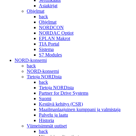
Sertifikaatit
Asiakirjat
Ohjelmat
back
Ohjelmat
NORDCON
NORDAC Optiot
EPLAN Makrot
TIA Portal
Sistema
S7 Modules
NORD-konserni
back
NORD-konserni
Tietoja NORDista
back
Tietoja NORDista
Partner for Drive Systems
Suomi
Kestävä kehitys (CSR)
Maailmanlaajuinen kumppani ja valmistaja
Palvelu ja laatu
Historia
Viimeisimmät uutiset
back