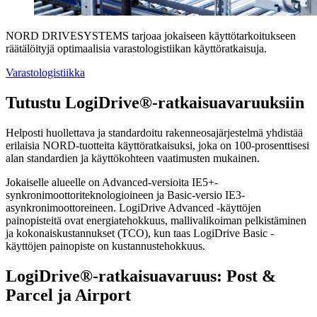
NORD DRIVESYSTEMS tarjoaa jokaiseen käyttötarkoitukseen
räätälöityjä optimaalisia varastologistiikan käyttöratkaisuja.
Varastologistiikka
Tutustu LogiDrive®-ratkaisuavaruuksiin
Helposti huollettava ja standardoitu rakenneosajärjestelmä yhdistää
erilaisia NORD-tuotteita käyttöratkaisuksi, joka on 100-prosenttisesi
alan standardien ja käyttökohteen vaatimusten mukainen.
Jokaiselle alueelle on Advanced-versioita IE5+-
synkronimoottoriteknologioineen ja Basic-versio IE3-
asynkronimoottoreineen. LogiDrive Advanced -käyttöjen
painopisteitä ovat energiatehokkuus, mallivalikoiman pelkistäminen
ja kokonaiskustannukset (TCO), kun taas LogiDrive Basic -
käyttöjen painopiste on kustannustehokkuus.
LogiDrive®-ratkaisuavaruus: Post &
Parcel ja Airport