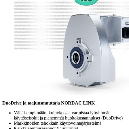
DuoDrive ja taajuusmuuttaja NORDAC LINK
Vähäisempi määrä kuluvia osia varmistaa lyhyimmät
käyttöseisokit ja pienemmät huoltokustannukset (DuoDrive)
Markkinoiden tehokkain käyttövoimajärjestelmä
Kaikki asennusasennot (DuoDrive)