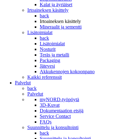
Kalat ja äyriäiset
Irtoaineksen käsittely
back
Irtoaineksen käsittely
Mineraalit ja sementti
Lisätoimialat
back
Lisätoimialat
Nosturit
Teräs ja metalli
Packaging
Jätevesi
Akkukennojen kokoonpano
Kaikki referenssit
Palvelut
back
Palvelut
myNORD-työpöytä
3D-Kuvat
Dokumentaation etsijä
Service Contact
FAQs
Suunnittelu ja konsultointi
back
Suunnittelu ja konsultointi