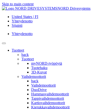
Skip to main content
NORD Drivesystems
United States | FI
Yhteydenotto
Sijainti
Yhteydenotto
Tuotteet
back
Tuotteet
myNORD-työpöytä
Tuotehaku
3D-Kuvat
Vaihdemoottorit
back
Vaihdemoottorit
DuoDrive
Hammasvaihdemoottorit
Tappivaihdemoottorit
Kartiovaihdemoottorit
Kierukkavaihdemoottorit