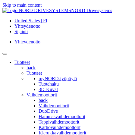
Skip to main content
NORD Drivesystems
United States | FI
Yhteydenotto
Sijainti
Yhteydenotto
Tuotteet
back
Tuotteet
myNORD-työpöytä
Tuotehaku
3D-Kuvat
Vaihdemoottorit
back
Vaihdemoottorit
DuoDrive
Hammasvaihdemoottorit
Tappivaihdemoottorit
Kartiovaihdemoottorit
Kierukkavaihdemoottorit