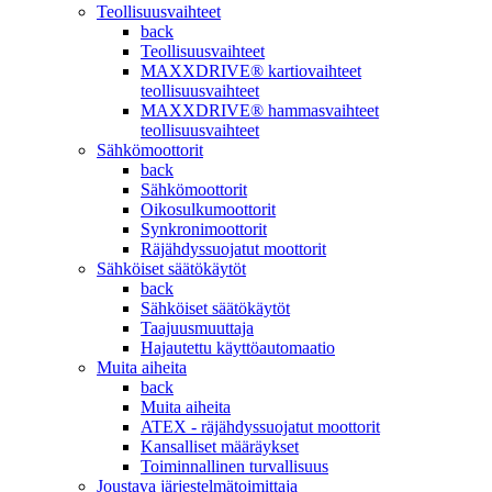
Teollisuusvaihteet
back
Teollisuusvaihteet
MAXXDRIVE® kartiovaihteet
teollisuusvaihteet
MAXXDRIVE® hammasvaihteet
teollisuusvaihteet
Sähkömoottorit
back
Sähkömoottorit
Oikosulkumoottorit
Synkronimoottorit
Räjähdyssuojatut moottorit
Sähköiset säätökäytöt
back
Sähköiset säätökäytöt
Taajuusmuuttaja
Hajautettu käyttöautomaatio
Muita aiheita
back
Muita aiheita
ATEX - räjähdyssuojatut moottorit
Kansalliset määräykset
Toiminnallinen turvallisuus
Joustava järjestelmätoimittaja