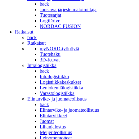
back
Joustava järjestelmätoimittaja
Tuotesarjat
LogiDrive
NORDAC FUSION
Ratkaisut
back
Ratkaisut
myNORD-työpöytä
Tuotehaku
3D-Kuvat
Intralogistiikka
back
Intralogistiikka
Logistiikkakeskukset
Lentokenttälogistiikka
Varastologistiikka
Elintarvike- ja juomateollisuus
back
Elintarvike- ja juomateollisuus
Elintarvikkeet
Juomat
Lihanjalostus
Meijeriteollisuus
Leipomotuotteet