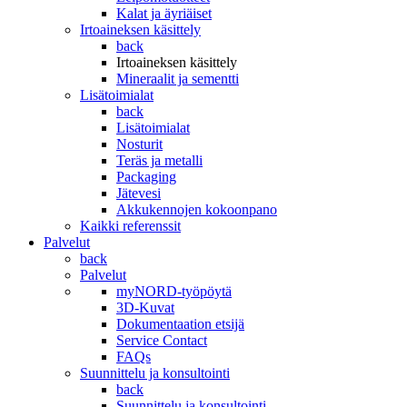
Kalat ja äyriäiset
Irtoaineksen käsittely
back
Irtoaineksen käsittely
Mineraalit ja sementti
Lisätoimialat
back
Lisätoimialat
Nosturit
Teräs ja metalli
Packaging
Jätevesi
Akkukennojen kokoonpano
Kaikki referenssit
Palvelut
back
Palvelut
myNORD-työpöytä
3D-Kuvat
Dokumentaation etsijä
Service Contact
FAQs
Suunnittelu ja konsultointi
back
Suunnittelu ja konsultointi