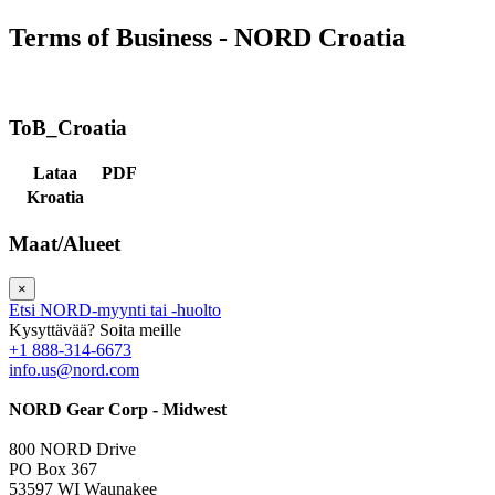
Terms of Business - NORD Croatia
ToB_Croatia
Lataa
PDF
Kroatia
Maat/Alueet
×
Etsi NORD-myynti tai -huolto
Kysyttävää? Soita meille
+1 888-314-6673
info.us@nord.com
NORD Gear Corp - Midwest
800 NORD Drive
PO Box 367
53597 WI Waunakee