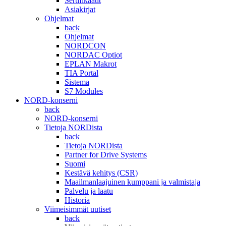
Sertifikaatit
Asiakirjat
Ohjelmat
back
Ohjelmat
NORDCON
NORDAC Optiot
EPLAN Makrot
TIA Portal
Sistema
S7 Modules
NORD-konserni
back
NORD-konserni
Tietoja NORDista
back
Tietoja NORDista
Partner for Drive Systems
Suomi
Kestävä kehitys (CSR)
Maailmanlaajuinen kumppani ja valmistaja
Palvelu ja laatu
Historia
Viimeisimmät uutiset
back