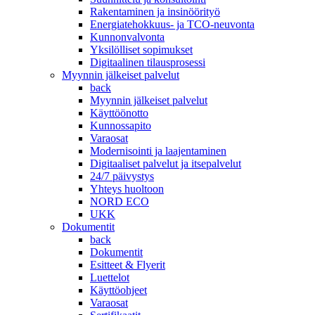
Rakentaminen ja insinöörityö
Energiatehokkuus- ja TCO-neuvonta
Kunnonvalvonta
Yksilölliset sopimukset
Digitaalinen tilausprosessi
Myynnin jälkeiset palvelut
back
Myynnin jälkeiset palvelut
Käyttöönotto
Kunnossapito
Varaosat
Modernisointi ja laajentaminen
Digitaaliset palvelut ja itsepalvelut
24/7 päivystys
Yhteys huoltoon
NORD ECO
UKK
Dokumentit
back
Dokumentit
Esitteet & Flyerit
Luettelot
Käyttöohjeet
Varaosat