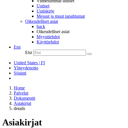
Viimeisimmät uutiset
Uutiset
Uutiskirje
Messut ja muut tapahtumat
Oikeudelliset asiat
back
Oikeudelliset asiat
Myyntiehdot
Käyttöehdot
Etsi
Etsi
United States | FI
Yhteydenotto
Sijainti
Home
Palvelut
Dokumentit
Asiakirjat
details
Asiakirjat