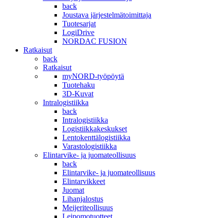
back
Joustava järjestelmätoimittaja
Tuotesarjat
LogiDrive
NORDAC FUSION
Ratkaisut
back
Ratkaisut
myNORD-työpöytä
Tuotehaku
3D-Kuvat
Intralogistiikka
back
Intralogistiikka
Logistiikkakeskukset
Lentokenttälogistiikka
Varastologistiikka
Elintarvike- ja juomateollisuus
back
Elintarvike- ja juomateollisuus
Elintarvikkeet
Juomat
Lihanjalostus
Meijeriteollisuus
Leipomotuotteet