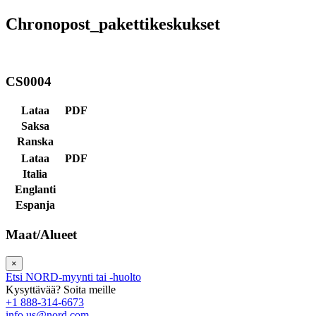
Chronopost_pakettikeskukset
CS0004
Lataa
PDF
Saksa
Ranska
Lataa
PDF
Italia
Englanti
Espanja
Maat/Alueet
×
Etsi NORD-myynti tai -huolto
Kysyttävää? Soita meille
+1 888-314-6673
info.us@nord.com