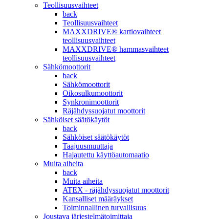
Teollisuusvaihteet
back
Teollisuusvaihteet
MAXXDRIVE® kartiovaihteet
teollisuusvaihteet
MAXXDRIVE® hammasvaihteet
teollisuusvaihteet
Sähkömoottorit
back
Sähkömoottorit
Oikosulkumoottorit
Synkronimoottorit
Räjähdyssuojatut moottorit
Sähköiset säätökäytöt
back
Sähköiset säätökäytöt
Taajuusmuuttaja
Hajautettu käyttöautomaatio
Muita aiheita
back
Muita aiheita
ATEX - räjähdyssuojatut moottorit
Kansalliset määräykset
Toiminnallinen turvallisuus
Joustava järjestelmätoimittaja