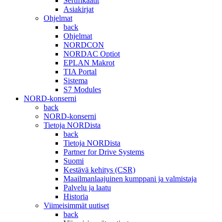
Sertifikaatit
Asiakirjat
Ohjelmat
back
Ohjelmat
NORDCON
NORDAC Optiot
EPLAN Makrot
TIA Portal
Sistema
S7 Modules
NORD-konserni
back
NORD-konserni
Tietoja NORDista
back
Tietoja NORDista
Partner for Drive Systems
Suomi
Kestävä kehitys (CSR)
Maailmanlaajuinen kumppani ja valmistaja
Palvelu ja laatu
Historia
Viimeisimmät uutiset
back