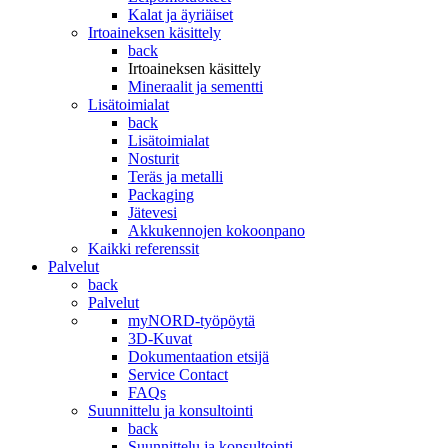
Kalat ja äyriäiset
Irtoaineksen käsittely
back
Irtoaineksen käsittely
Mineraalit ja sementti
Lisätoimialat
back
Lisätoimialat
Nosturit
Teräs ja metalli
Packaging
Jätevesi
Akkukennojen kokoonpano
Kaikki referenssit
Palvelut
back
Palvelut
myNORD-työpöytä
3D-Kuvat
Dokumentaation etsijä
Service Contact
FAQs
Suunnittelu ja konsultointi
back
Suunnittelu ja konsultointi