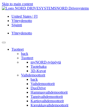
Skip to main content
NORD Drivesystems
United States | FI
Yhteydenotto
Sijainti
Yhteydenotto
Tuotteet
back
Tuotteet
myNORD-työpöytä
Tuotehaku
3D-Kuvat
Vaihdemoottorit
back
Vaihdemoottorit
DuoDrive
Hammasvaihdemoottorit
Tappivaihdemoottorit
Kartiovaihdemoottorit
Kierukkavaihdemoottorit