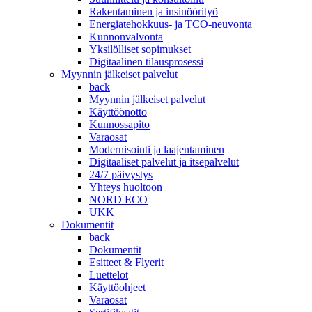
Rakentaminen ja insinöörityö
Energiatehokkuus- ja TCO-neuvonta
Kunnonvalvonta
Yksilölliset sopimukset
Digitaalinen tilausprosessi
Myynnin jälkeiset palvelut
back
Myynnin jälkeiset palvelut
Käyttöönotto
Kunnossapito
Varaosat
Modernisointi ja laajentaminen
Digitaaliset palvelut ja itsepalvelut
24/7 päivystys
Yhteys huoltoon
NORD ECO
UKK
Dokumentit
back
Dokumentit
Esitteet & Flyerit
Luettelot
Käyttöohjeet
Varaosat