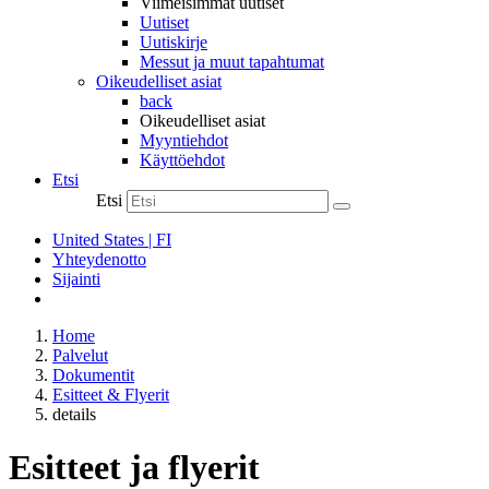
Viimeisimmät uutiset
Uutiset
Uutiskirje
Messut ja muut tapahtumat
Oikeudelliset asiat
back
Oikeudelliset asiat
Myyntiehdot
Käyttöehdot
Etsi
Etsi
United States | FI
Yhteydenotto
Sijainti
Home
Palvelut
Dokumentit
Esitteet & Flyerit
details
Esitteet ja flyerit