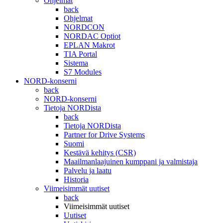
Ohjelmat
back
Ohjelmat
NORDCON
NORDAC Optiot
EPLAN Makrot
TIA Portal
Sistema
S7 Modules
NORD-konserni
back
NORD-konserni
Tietoja NORDista
back
Tietoja NORDista
Partner for Drive Systems
Suomi
Kestävä kehitys (CSR)
Maailmanlaajuinen kumppani ja valmistaja
Palvelu ja laatu
Historia
Viimeisimmät uutiset
back
Viimeisimmät uutiset
Uutiset