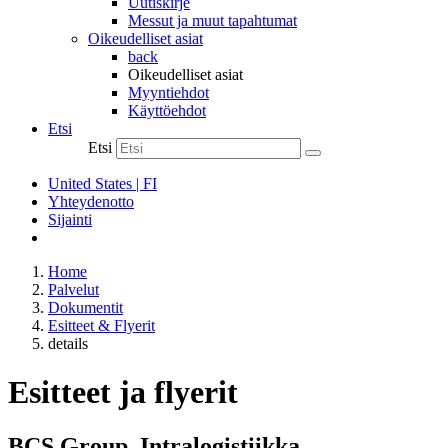
Uutiskirje
Messut ja muut tapahtumat
Oikeudelliset asiat
back
Oikeudelliset asiat
Myyntiehdot
Käyttöehdot
Etsi
Etsi
United States | FI
Yhteydenotto
Sijainti
Home
Palvelut
Dokumentit
Esitteet & Flyerit
details
Esitteet ja flyerit
BCS Group_Intralogistiikka