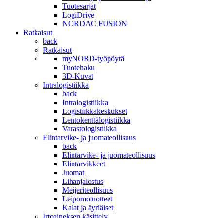
Tuotesarjat
LogiDrive
NORDAC FUSION
Ratkaisut
back
Ratkaisut
myNORD-työpöytä
Tuotehaku
3D-Kuvat
Intralogistiikka
back
Intralogistiikka
Logistiikkakeskukset
Lentokenttälogistiikka
Varastologistiikka
Elintarvike- ja juomateollisuus
back
Elintarvike- ja juomateollisuus
Elintarvikkeet
Juomat
Lihanjalostus
Meijeriteollisuus
Leipomotuotteet
Kalat ja äyriäiset
Irtoaineksen käsittely