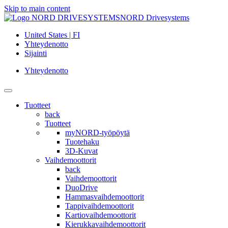
Skip to main content
NORD Drivesystems
United States | FI
Yhteydenotto
Sijainti
Yhteydenotto
Tuotteet
back
Tuotteet
myNORD-työpöytä
Tuotehaku
3D-Kuvat
Vaihdemoottorit
back
Vaihdemoottorit
DuoDrive
Hammasvaihdemoottorit
Tappivaihdemoottorit
Kartiovaihdemoottorit
Kierukkavaihdemoottorit