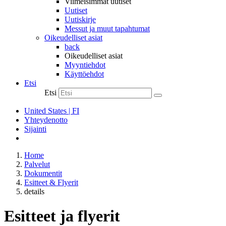
Viimeisimmät uutiset
Uutiset
Uutiskirje
Messut ja muut tapahtumat
Oikeudelliset asiat
back
Oikeudelliset asiat
Myyntiehdot
Käyttöehdot
Etsi
Etsi
United States | FI
Yhteydenotto
Sijainti
Home
Palvelut
Dokumentit
Esitteet & Flyerit
details
Esitteet ja flyerit