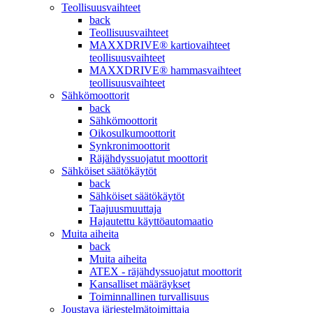
Teollisuusvaihteet
back
Teollisuusvaihteet
MAXXDRIVE® kartiovaihteet
teollisuusvaihteet
MAXXDRIVE® hammasvaihteet
teollisuusvaihteet
Sähkömoottorit
back
Sähkömoottorit
Oikosulkumoottorit
Synkronimoottorit
Räjähdyssuojatut moottorit
Sähköiset säätökäytöt
back
Sähköiset säätökäytöt
Taajuusmuuttaja
Hajautettu käyttöautomaatio
Muita aiheita
back
Muita aiheita
ATEX - räjähdyssuojatut moottorit
Kansalliset määräykset
Toiminnallinen turvallisuus
Joustava järjestelmätoimittaja