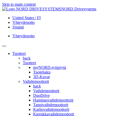
Skip to main content
NORD Drivesystems
United States | FI
Yhteydenotto
Sijainti
Yhteydenotto
Tuotteet
back
Tuotteet
myNORD-työpöytä
Tuotehaku
3D-Kuvat
Vaihdemoottorit
back
Vaihdemoottorit
DuoDrive
Hammasvaihdemoottorit
Tappivaihdemoottorit
Kartiovaihdemoottorit
Kierukkavaihdemoottorit