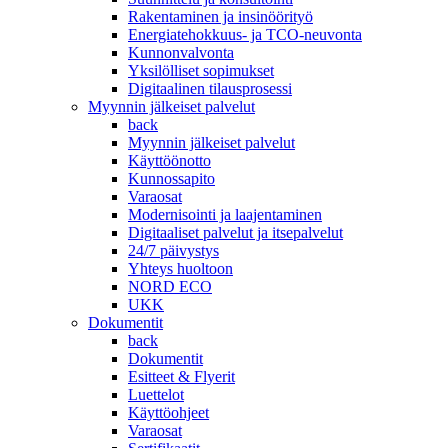
Rakentaminen ja insinöörityö
Energiatehokkuus- ja TCO-neuvonta
Kunnonvalvonta
Yksilölliset sopimukset
Digitaalinen tilausprosessi
Myynnin jälkeiset palvelut
back
Myynnin jälkeiset palvelut
Käyttöönotto
Kunnossapito
Varaosat
Modernisointi ja laajentaminen
Digitaaliset palvelut ja itsepalvelut
24/7 päivystys
Yhteys huoltoon
NORD ECO
UKK
Dokumentit
back
Dokumentit
Esitteet & Flyerit
Luettelot
Käyttöohjeet
Varaosat