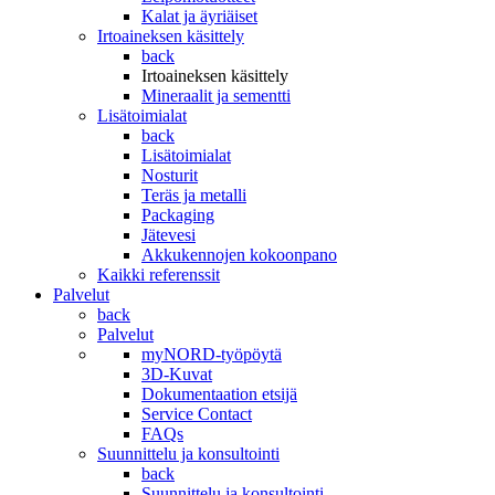
Kalat ja äyriäiset
Irtoaineksen käsittely
back
Irtoaineksen käsittely
Mineraalit ja sementti
Lisätoimialat
back
Lisätoimialat
Nosturit
Teräs ja metalli
Packaging
Jätevesi
Akkukennojen kokoonpano
Kaikki referenssit
Palvelut
back
Palvelut
myNORD-työpöytä
3D-Kuvat
Dokumentaation etsijä
Service Contact
FAQs
Suunnittelu ja konsultointi
back
Suunnittelu ja konsultointi