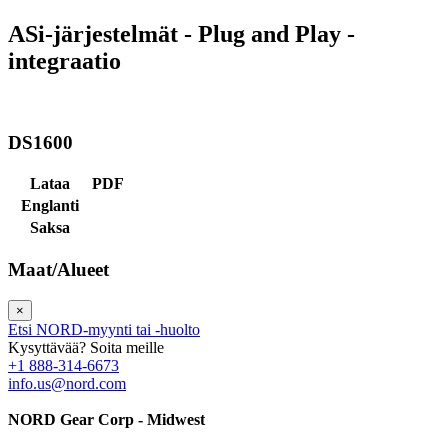
ASi-järjestelmät - Plug and Play -
integraatio
DS1600
Lataa
PDF
Englanti
Saksa
Maat/Alueet
×
Etsi NORD-myynti tai -huolto
Kysyttävää? Soita meille
+1 888-314-6673
info.us@nord.com
NORD Gear Corp - Midwest