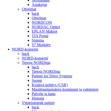
Sertifikaatit
Asiakirjat
Ohjelmat
back
Ohjelmat
NORDCON
NORDAC Optiot
EPLAN Makrot
TIA Portal
Sistema
S7 Modules
NORD-konserni
back
NORD-konserni
Tietoja NORDista
back
Tietoja NORDista
Partner for Drive Systems
Suomi
Kestävä kehitys (CSR)
Maailmanlaajuinen kumppani ja valmistaja
Palvelu ja laatu
Historia
Viimeisimmät uutiset
back