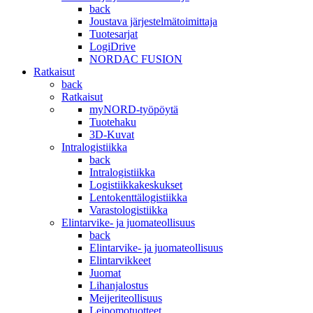
back
Joustava järjestelmätoimittaja
Tuotesarjat
LogiDrive
NORDAC FUSION
Ratkaisut
back
Ratkaisut
myNORD-työpöytä
Tuotehaku
3D-Kuvat
Intralogistiikka
back
Intralogistiikka
Logistiikkakeskukset
Lentokenttälogistiikka
Varastologistiikka
Elintarvike- ja juomateollisuus
back
Elintarvike- ja juomateollisuus
Elintarvikkeet
Juomat
Lihanjalostus
Meijeriteollisuus
Leipomotuotteet