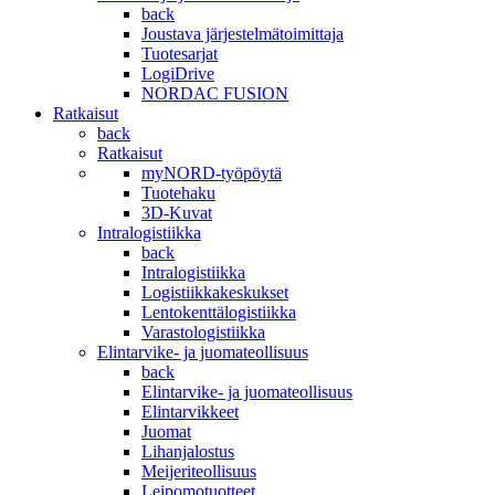
back
Joustava järjestelmätoimittaja
Tuotesarjat
LogiDrive
NORDAC FUSION
Ratkaisut
back
Ratkaisut
myNORD-työpöytä
Tuotehaku
3D-Kuvat
Intralogistiikka
back
Intralogistiikka
Logistiikkakeskukset
Lentokenttälogistiikka
Varastologistiikka
Elintarvike- ja juomateollisuus
back
Elintarvike- ja juomateollisuus
Elintarvikkeet
Juomat
Lihanjalostus
Meijeriteollisuus
Leipomotuotteet