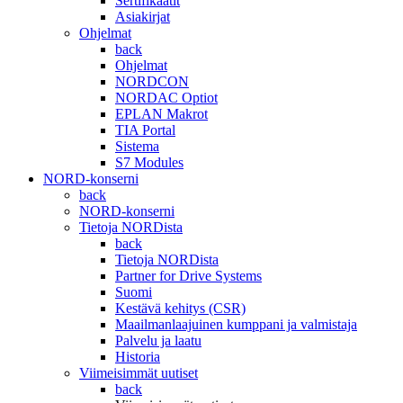
Sertifikaatit
Asiakirjat
Ohjelmat
back
Ohjelmat
NORDCON
NORDAC Optiot
EPLAN Makrot
TIA Portal
Sistema
S7 Modules
NORD-konserni
back
NORD-konserni
Tietoja NORDista
back
Tietoja NORDista
Partner for Drive Systems
Suomi
Kestävä kehitys (CSR)
Maailmanlaajuinen kumppani ja valmistaja
Palvelu ja laatu
Historia
Viimeisimmät uutiset
back