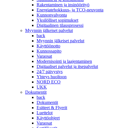
Rakentaminen ja insinöörityö
Energiatehokkuus- ja TCO-neuvonta
Kunnonvalvonta
Yksilölliset sopimukset
Digitaalinen tilausprosessi
Myynnin jälkeiset palvelut
back
Myynnin jälkeiset palvelut
Käyttöönotto
Kunnossapito
Varaosat
Modernisointi ja laajentaminen
Digitaaliset palvelut ja itsepalvelut
24/7 päivystys
Yhteys huoltoon
NORD ECO
UKK
Dokumentit
back
Dokumentit
Esitteet & Flyerit
Luettelot
Käyttöohjeet
Varaosat