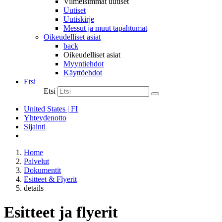
Viimeisimmät uutiset
Uutiset
Uutiskirje
Messut ja muut tapahtumat
Oikeudelliset asiat
back
Oikeudelliset asiat
Myyntiehdot
Käyttöehdot
Etsi
Etsi
United States | FI
Yhteydenotto
Sijainti
Home
Palvelut
Dokumentit
Esitteet & Flyerit
details
Esitteet ja flyerit