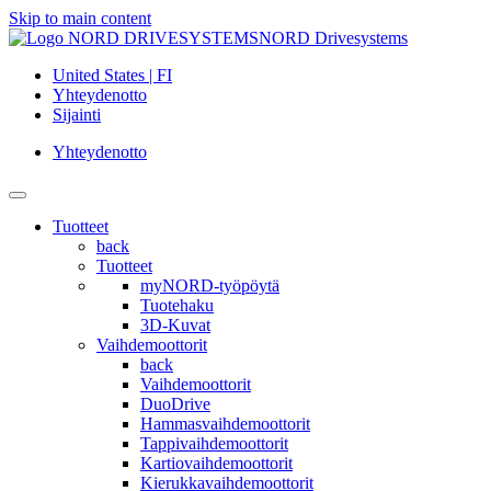
Skip to main content
NORD Drivesystems
United States | FI
Yhteydenotto
Sijainti
Yhteydenotto
Tuotteet
back
Tuotteet
myNORD-työpöytä
Tuotehaku
3D-Kuvat
Vaihdemoottorit
back
Vaihdemoottorit
DuoDrive
Hammasvaihdemoottorit
Tappivaihdemoottorit
Kartiovaihdemoottorit
Kierukkavaihdemoottorit