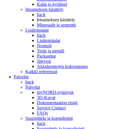
Kalat ja äyriäiset
Irtoaineksen käsittely
back
Irtoaineksen käsittely
Mineraalit ja sementti
Lisätoimialat
back
Lisätoimialat
Nosturit
Teräs ja metalli
Packaging
Jätevesi
Akkukennojen kokoonpano
Kaikki referenssit
Palvelut
back
Palvelut
myNORD-työpöytä
3D-Kuvat
Dokumentaation etsijä
Service Contact
FAQs
Suunnittelu ja konsultointi
back
Suunnittelu ja konsultointi