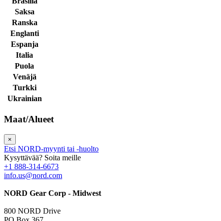
Brasilia
Saksa
Ranska
Englanti
Espanja
Italia
Puola
Venäjä
Turkki
Ukrainian
Maat/Alueet
×
Etsi NORD-myynti tai -huolto
Kysyttävää? Soita meille
+1 888-314-6673
info.us@nord.com
NORD Gear Corp - Midwest
800 NORD Drive
PO Box 367