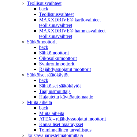
Teollisuusvaihteet
back
Teollisuusvaihteet
MAXXDRIVE® kartiovaihteet
teollisuusvaihteet
MAXXDRIVE® hammasvaihteet
teollisuusvaihteet
Sähkömoottorit
back
Sähkömoottorit
Oikosulkumoottorit
Synkronimoottorit
Räjähdyssuojatut moottorit
Sähköiset säätökäytöt
back
Sähköiset säätökäytöt
Taajuusmuuttaja
Hajautettu käyttöautomaatio
Muita aiheita
back
Muita aiheita
ATEX - räjähdyssuojatut moottorit
Kansalliset määräykset
Toiminnallinen turvallisuus
Joustava järjestelmätoimittaja