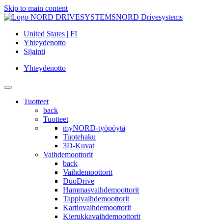
Skip to main content
NORD Drivesystems
United States | FI
Yhteydenotto
Sijainti
Yhteydenotto
Tuotteet
back
Tuotteet
myNORD-työpöytä
Tuotehaku
3D-Kuvat
Vaihdemoottorit
back
Vaihdemoottorit
DuoDrive
Hammasvaihdemoottorit
Tappivaihdemoottorit
Kartiovaihdemoottorit
Kierukkavaihdemoottorit