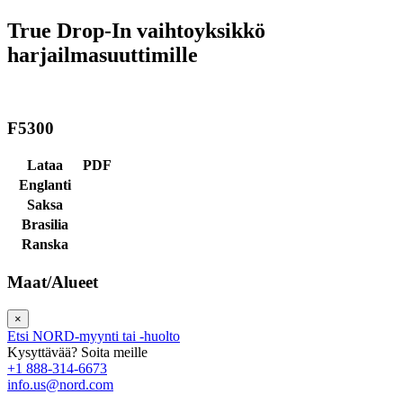
True Drop-In vaihtoyksikkö
harjailmasuuttimille
F5300
Lataa
PDF
Englanti
Saksa
Brasilia
Ranska
Maat/Alueet
×
Etsi NORD-myynti tai -huolto
Kysyttävää? Soita meille
+1 888-314-6673
info.us@nord.com