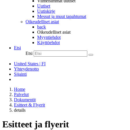
Viimeisimmät uutiset
Uutiset
Uutiskirje
Messut ja muut tapahtumat
Oikeudelliset asiat
back
Oikeudelliset asiat
Myyntiehdot
Käyttöehdot
Etsi
Etsi
United States | FI
Yhteydenotto
Sijainti
Home
Palvelut
Dokumentit
Esitteet & Flyerit
details
Esitteet ja flyerit