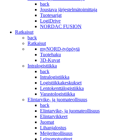
back
Joustava järjestelmätoimittaja
Tuotesarjat
LogiDrive
NORDAC FUSION
Ratkaisut
back
Ratkaisut
myNORD-työpöytä
Tuotehaku
3D-Kuvat
Intralogistiikka
back
Intralogistiikka
Logistiikkakeskukset
Lentokenttälogistiikka
Varastologistiikka
Elintarvike- ja juomateollisuus
back
Elintarvike- ja juomateollisuus
Elintarvikkeet
Juomat
Lihanjalostus
Meijeriteollisuus
Leipomotuotteet