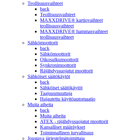
Teollisuusvaihteet
back
Teollisuusvaihteet
MAXXDRIVE® kartiovaihteet
teollisuusvaihteet
MAXXDRIVE® hammasvaihteet
teollisuusvaihteet
Sähkömoottorit
back
Sähkömoottorit
Oikosulkumoottorit
Synkronimoottorit
Räjähdyssuojatut moottorit
Sähköiset säätökäytöt
back
Sähköiset säätökäytöt
Taajuusmuuttaja
Hajautettu käyttöautomaatio
Muita aiheita
back
Muita aiheita
ATEX - räjähdyssuojatut moottorit
Kansalliset määräykset
Toiminnallinen turvallisuus
Joustava järjestelmätoimittaja