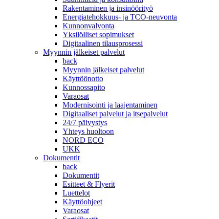
Rakentaminen ja insinöörityö
Energiatehokkuus- ja TCO-neuvonta
Kunnonvalvonta
Yksilölliset sopimukset
Digitaalinen tilausprosessi
Myynnin jälkeiset palvelut
back
Myynnin jälkeiset palvelut
Käyttöönotto
Kunnossapito
Varaosat
Modernisointi ja laajentaminen
Digitaaliset palvelut ja itsepalvelut
24/7 päivystys
Yhteys huoltoon
NORD ECO
UKK
Dokumentit
back
Dokumentit
Esitteet & Flyerit
Luettelot
Käyttöohjeet
Varaosat