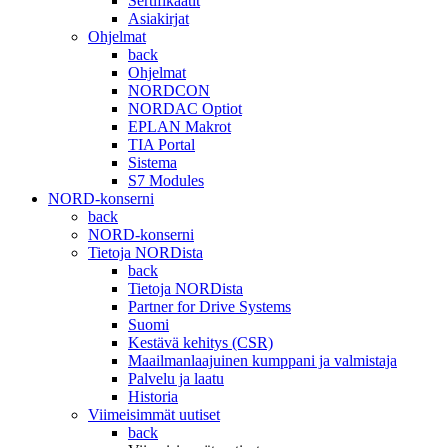
Sertifikaatit
Asiakirjat
Ohjelmat
back
Ohjelmat
NORDCON
NORDAC Optiot
EPLAN Makrot
TIA Portal
Sistema
S7 Modules
NORD-konserni
back
NORD-konserni
Tietoja NORDista
back
Tietoja NORDista
Partner for Drive Systems
Suomi
Kestävä kehitys (CSR)
Maailmanlaajuinen kumppani ja valmistaja
Palvelu ja laatu
Historia
Viimeisimmät uutiset
back