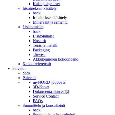
Kalat ja äyriäiset
Irtoaineksen käsittely
back
Irtoaineksen käsittely
Mineraalit ja sementti
Lisätoimialat
back
Lisätoimialat
Nosturit
Teräs ja metalli
Packaging
Jätevesi
Akkukennojen kokoonpano
Kaikki referenssit
Palvelut
back
Palvelut
myNORD-työpöytä
3D-Kuvat
Dokumentaation etsijä
Service Contact
FAQs
Suunnittelu ja konsultointi
back
Suunnittelu ja konsultointi