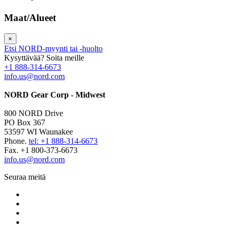
Maat/Alueet
×
Etsi NORD-myynti tai -huolto
Kysyttävää? Soita meille
+1 888-314-6673
info.us@nord.com
NORD Gear Corp - Midwest
800 NORD Drive
PO Box 367
53597 WI Waunakee
Phone.
tel: +1 888-314-6673
Fax. +1 800-373-6673
info.us@nord.com
Seuraa meitä