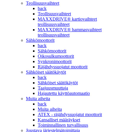
Teollisuusvaihteet
back
Teollisuusvaihteet
MAXXDRIVE® kartiovaihteet
teollisuusvaihteet
MAXXDRIVE® hammasvaihteet
teollisuusvaihteet
Sähkömoottorit
back
Sähkömoottorit
Oikosulkumoottorit
Synkronimoottorit
Räjähdyssuojatut moottorit
Sähköiset säätökäytöt
back
Sähköiset säätökäytöt
Taajuusmuuttaja
Hajautettu käyttöautomaatio
Muita aiheita
back
Muita aiheita
ATEX - räjähdyssuojatut moottorit
Kansalliset määräykset
Toiminnallinen turvallisuus
Joustava järjestelmätoimittaja