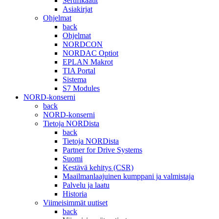
Sertifikaatit
Asiakirjat
Ohjelmat
back
Ohjelmat
NORDCON
NORDAC Optiot
EPLAN Makrot
TIA Portal
Sistema
S7 Modules
NORD-konserni
back
NORD-konserni
Tietoja NORDista
back
Tietoja NORDista
Partner for Drive Systems
Suomi
Kestävä kehitys (CSR)
Maailmanlaajuinen kumppani ja valmistaja
Palvelu ja laatu
Historia
Viimeisimmät uutiset
back