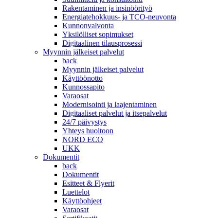
Rakentaminen ja insinöörityö
Energiatehokkuus- ja TCO-neuvonta
Kunnonvalvonta
Yksilölliset sopimukset
Digitaalinen tilausprosessi
Myynnin jälkeiset palvelut
back
Myynnin jälkeiset palvelut
Käyttöönotto
Kunnossapito
Varaosat
Modernisointi ja laajentaminen
Digitaaliset palvelut ja itsepalvelut
24/7 päivystys
Yhteys huoltoon
NORD ECO
UKK
Dokumentit
back
Dokumentit
Esitteet & Flyerit
Luettelot
Käyttöohjeet
Varaosat