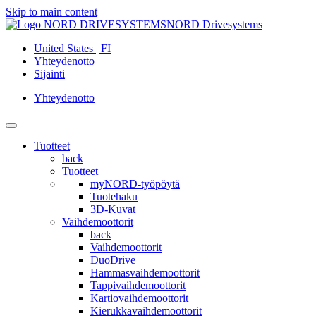
Skip to main content
NORD Drivesystems
United States | FI
Yhteydenotto
Sijainti
Yhteydenotto
Tuotteet
back
Tuotteet
myNORD-työpöytä
Tuotehaku
3D-Kuvat
Vaihdemoottorit
back
Vaihdemoottorit
DuoDrive
Hammasvaihdemoottorit
Tappivaihdemoottorit
Kartiovaihdemoottorit
Kierukkavaihdemoottorit