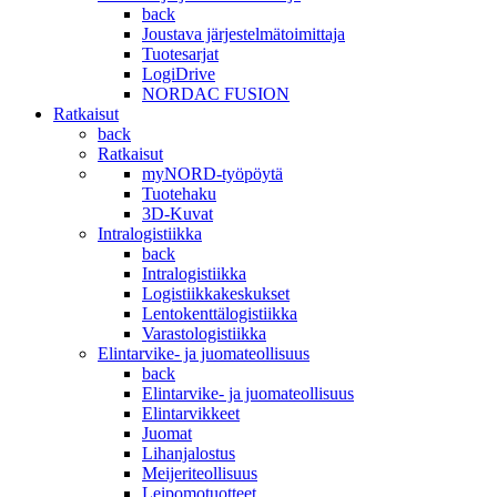
back
Joustava järjestelmätoimittaja
Tuotesarjat
LogiDrive
NORDAC FUSION
Ratkaisut
back
Ratkaisut
myNORD-työpöytä
Tuotehaku
3D-Kuvat
Intralogistiikka
back
Intralogistiikka
Logistiikkakeskukset
Lentokenttälogistiikka
Varastologistiikka
Elintarvike- ja juomateollisuus
back
Elintarvike- ja juomateollisuus
Elintarvikkeet
Juomat
Lihanjalostus
Meijeriteollisuus
Leipomotuotteet