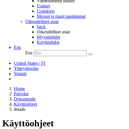
Viimeisimmät uutiset
Uutiset
Uutiskirje
Messut ja muut tapahtumat
Oikeudelliset asiat
back
Oikeudelliset asiat
Myyntiehdot
Käyttöehdot
Etsi
Etsi
United States | FI
Yhteydenotto
Sijainti
Home
Palvelut
Dokumentit
Käyttöohjeet
details
Käyttöohjeet