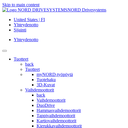
Skip to main content
NORD Drivesystems
United States | FI
Yhteydenotto
Sijainti
Yhteydenotto
Tuotteet
back
Tuotteet
myNORD-työpöytä
Tuotehaku
3D-Kuvat
Vaihdemoottorit
back
Vaihdemoottorit
DuoDrive
Hammasvaihdemoottorit
Tappivaihdemoottorit
Kartiovaihdemoottorit
Kierukkavaihdemoottorit