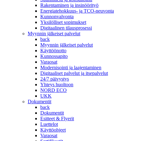
Rakentaminen ja insinöörityö
Energiatehokkuus- ja TCO-neuvonta
Kunnonvalvonta
Yksilölliset sopimukset
Digitaalinen tilausprosessi
Myynnin jälkeiset palvelut
back
Myynnin jälkeiset palvelut
Käyttöönotto
Kunnossapito
Varaosat
Modernisointi ja laajentaminen
Digitaaliset palvelut ja itsepalvelut
24/7 päivystys
Yhteys huoltoon
NORD ECO
UKK
Dokumentit
back
Dokumentit
Esitteet & Flyerit
Luettelot
Käyttöohjeet
Varaosat