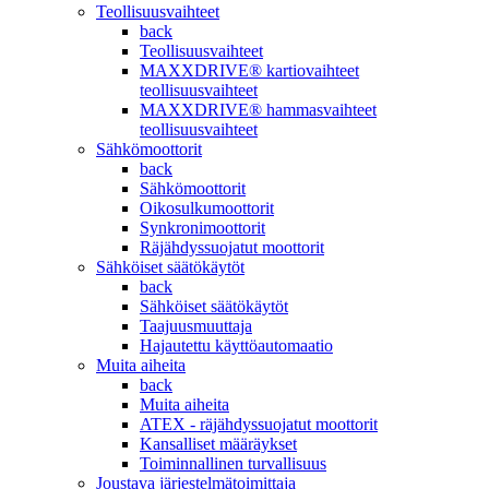
Teollisuusvaihteet
back
Teollisuusvaihteet
MAXXDRIVE® kartiovaihteet
teollisuusvaihteet
MAXXDRIVE® hammasvaihteet
teollisuusvaihteet
Sähkömoottorit
back
Sähkömoottorit
Oikosulkumoottorit
Synkronimoottorit
Räjähdyssuojatut moottorit
Sähköiset säätökäytöt
back
Sähköiset säätökäytöt
Taajuusmuuttaja
Hajautettu käyttöautomaatio
Muita aiheita
back
Muita aiheita
ATEX - räjähdyssuojatut moottorit
Kansalliset määräykset
Toiminnallinen turvallisuus
Joustava järjestelmätoimittaja