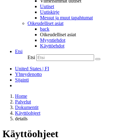
Viimeisimmät uutiset
Uutiset
Uutiskirje
Messut ja muut tapahtumat
Oikeudelliset asiat
back
Oikeudelliset asiat
Myyntiehdot
Käyttöehdot
Etsi
Etsi
United States | FI
Yhteydenotto
Sijainti
Home
Palvelut
Dokumentit
Käyttöohjeet
details
Käyttöohjeet