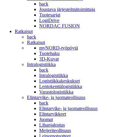
back
Joustava järjestelmätoimittaja
Tuotesarjat
LogiDrive
NORDAC FUSION
Ratkaisut
back
Ratkaisut
myNORD-työpöytä
Tuotehaku
3D-Kuvat
Intralogistiikka
back
Intralogistiikka
Logistiikkakeskukset
Lentokenttälogistiikka
Varastologistiikka
Elintarvike- ja juomateollisuus
back
Elintarvike- ja juomateollisuus
Elintarvikkeet
Juomat
Lihanjalostus
Meijeriteollisuus
Leipomotuotteet