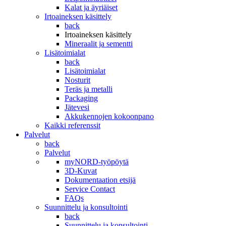
Kalat ja äyriäiset
Irtoaineksen käsittely
back
Irtoaineksen käsittely
Mineraalit ja sementti
Lisätoimialat
back
Lisätoimialat
Nosturit
Teräs ja metalli
Packaging
Jätevesi
Akkukennojen kokoonpano
Kaikki referenssit
Palvelut
back
Palvelut
myNORD-työpöytä
3D-Kuvat
Dokumentaation etsijä
Service Contact
FAQs
Suunnittelu ja konsultointi
back
Suunnittelu ja konsultointi