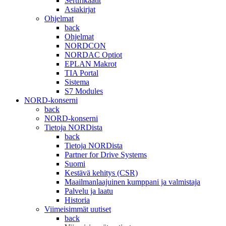
Sertifikaatit
Asiakirjat
Ohjelmat
back
Ohjelmat
NORDCON
NORDAC Optiot
EPLAN Makrot
TIA Portal
Sistema
S7 Modules
NORD-konserni
back
NORD-konserni
Tietoja NORDista
back
Tietoja NORDista
Partner for Drive Systems
Suomi
Kestävä kehitys (CSR)
Maailmanlaajuinen kumppani ja valmistaja
Palvelu ja laatu
Historia
Viimeisimmät uutiset
back