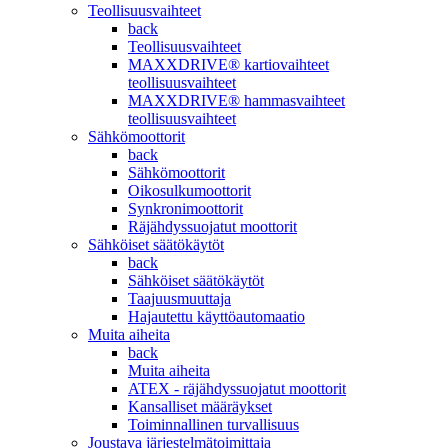
Teollisuusvaihteet
back
Teollisuusvaihteet
MAXXDRIVE® kartiovaihteet
teollisuusvaihteet
MAXXDRIVE® hammasvaihteet
teollisuusvaihteet
Sähkömoottorit
back
Sähkömoottorit
Oikosulkumoottorit
Synkronimoottorit
Räjähdyssuojatut moottorit
Sähköiset säätökäytöt
back
Sähköiset säätökäytöt
Taajuusmuuttaja
Hajautettu käyttöautomaatio
Muita aiheita
back
Muita aiheita
ATEX - räjähdyssuojatut moottorit
Kansalliset määräykset
Toiminnallinen turvallisuus
Joustava järjestelmätoimittaja