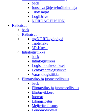
back
Joustava järjestelmätoimittaja
Tuotesarjat
LogiDrive
NORDAC FUSION
Ratkaisut
back
Ratkaisut
myNORD-työpöytä
Tuotehaku
3D-Kuvat
Intralogistiikka
back
Intralogistiikka
Logistiikkakeskukset
Lentokenttälogistiikka
Varastologistiikka
Elintarvike- ja juomateollisuus
back
Elintarvike- ja juomateollisuus
Elintarvikkeet
Juomat
Lihanjalostus
Meijeriteollisuus
Leipomotuotteet