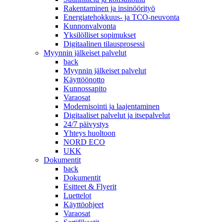
Rakentaminen ja insinöörityö
Energiatehokkuus- ja TCO-neuvonta
Kunnonvalvonta
Yksilölliset sopimukset
Digitaalinen tilausprosessi
Myynnin jälkeiset palvelut
back
Myynnin jälkeiset palvelut
Käyttöönotto
Kunnossapito
Varaosat
Modernisointi ja laajentaminen
Digitaaliset palvelut ja itsepalvelut
24/7 päivystys
Yhteys huoltoon
NORD ECO
UKK
Dokumentit
back
Dokumentit
Esitteet & Flyerit
Luettelot
Käyttöohjeet
Varaosat