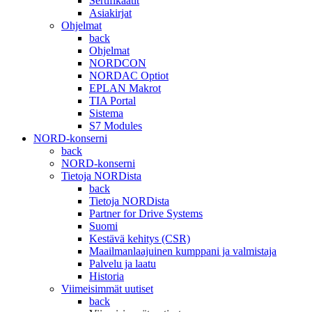
Sertifikaatit
Asiakirjat
Ohjelmat
back
Ohjelmat
NORDCON
NORDAC Optiot
EPLAN Makrot
TIA Portal
Sistema
S7 Modules
NORD-konserni
back
NORD-konserni
Tietoja NORDista
back
Tietoja NORDista
Partner for Drive Systems
Suomi
Kestävä kehitys (CSR)
Maailmanlaajuinen kumppani ja valmistaja
Palvelu ja laatu
Historia
Viimeisimmät uutiset
back