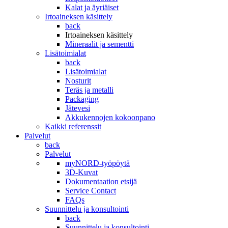
Kalat ja äyriäiset
Irtoaineksen käsittely
back
Irtoaineksen käsittely
Mineraalit ja sementti
Lisätoimialat
back
Lisätoimialat
Nosturit
Teräs ja metalli
Packaging
Jätevesi
Akkukennojen kokoonpano
Kaikki referenssit
Palvelut
back
Palvelut
myNORD-työpöytä
3D-Kuvat
Dokumentaation etsijä
Service Contact
FAQs
Suunnittelu ja konsultointi
back
Suunnittelu ja konsultointi