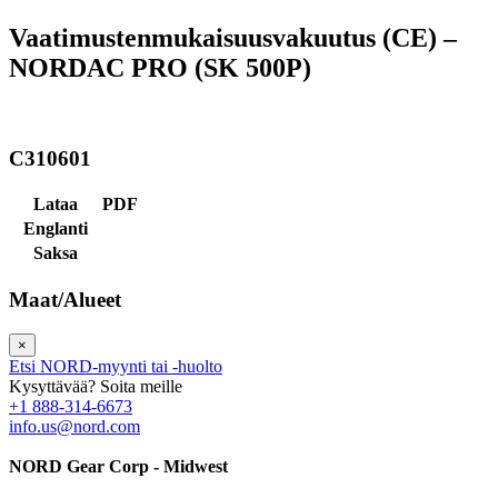
Vaatimustenmukaisuusvakuutus (CE) –
NORDAC PRO (SK 500P)
C310601
Lataa
PDF
Englanti
Saksa
Maat/Alueet
×
Etsi NORD-myynti tai -huolto
Kysyttävää? Soita meille
+1 888-314-6673
info.us@nord.com
NORD Gear Corp - Midwest