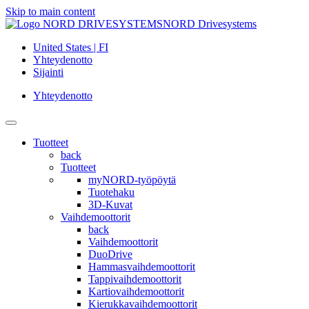
Skip to main content
NORD Drivesystems
United States | FI
Yhteydenotto
Sijainti
Yhteydenotto
Tuotteet
back
Tuotteet
myNORD-työpöytä
Tuotehaku
3D-Kuvat
Vaihdemoottorit
back
Vaihdemoottorit
DuoDrive
Hammasvaihdemoottorit
Tappivaihdemoottorit
Kartiovaihdemoottorit
Kierukkavaihdemoottorit