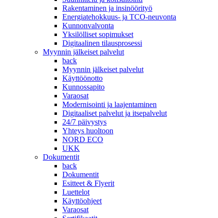
Rakentaminen ja insinöörityö
Energiatehokkuus- ja TCO-neuvonta
Kunnonvalvonta
Yksilölliset sopimukset
Digitaalinen tilausprosessi
Myynnin jälkeiset palvelut
back
Myynnin jälkeiset palvelut
Käyttöönotto
Kunnossapito
Varaosat
Modernisointi ja laajentaminen
Digitaaliset palvelut ja itsepalvelut
24/7 päivystys
Yhteys huoltoon
NORD ECO
UKK
Dokumentit
back
Dokumentit
Esitteet & Flyerit
Luettelot
Käyttöohjeet
Varaosat