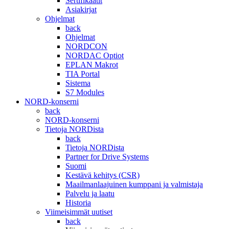
Sertifikaatit
Asiakirjat
Ohjelmat
back
Ohjelmat
NORDCON
NORDAC Optiot
EPLAN Makrot
TIA Portal
Sistema
S7 Modules
NORD-konserni
back
NORD-konserni
Tietoja NORDista
back
Tietoja NORDista
Partner for Drive Systems
Suomi
Kestävä kehitys (CSR)
Maailmanlaajuinen kumppani ja valmistaja
Palvelu ja laatu
Historia
Viimeisimmät uutiset
back