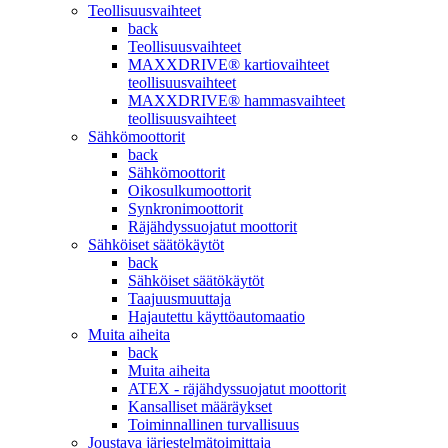
Teollisuusvaihteet
back
Teollisuusvaihteet
MAXXDRIVE® kartiovaihteet
teollisuusvaihteet
MAXXDRIVE® hammasvaihteet
teollisuusvaihteet
Sähkömoottorit
back
Sähkömoottorit
Oikosulkumoottorit
Synkronimoottorit
Räjähdyssuojatut moottorit
Sähköiset säätökäytöt
back
Sähköiset säätökäytöt
Taajuusmuuttaja
Hajautettu käyttöautomaatio
Muita aiheita
back
Muita aiheita
ATEX - räjähdyssuojatut moottorit
Kansalliset määräykset
Toiminnallinen turvallisuus
Joustava järjestelmätoimittaja