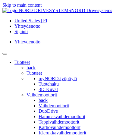
Skip to main content
NORD Drivesystems
United States | FI
Yhteydenotto
Sijainti
Yhteydenotto
Tuotteet
back
Tuotteet
myNORD-työpöytä
Tuotehaku
3D-Kuvat
Vaihdemoottorit
back
Vaihdemoottorit
DuoDrive
Hammasvaihdemoottorit
Tappivaihdemoottorit
Kartiovaihdemoottorit
Kierukkavaihdemoottorit