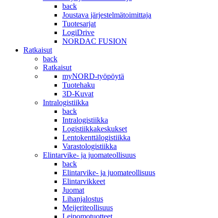
back
Joustava järjestelmätoimittaja
Tuotesarjat
LogiDrive
NORDAC FUSION
Ratkaisut
back
Ratkaisut
myNORD-työpöytä
Tuotehaku
3D-Kuvat
Intralogistiikka
back
Intralogistiikka
Logistiikkakeskukset
Lentokenttälogistiikka
Varastologistiikka
Elintarvike- ja juomateollisuus
back
Elintarvike- ja juomateollisuus
Elintarvikkeet
Juomat
Lihanjalostus
Meijeriteollisuus
Leipomotuotteet