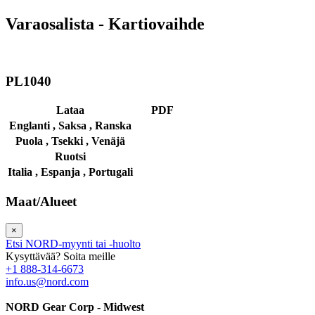
Varaosalista - Kartiovaihde
PL1040
Lataa
PDF
Englanti ,
Saksa ,
Ranska
Puola ,
Tsekki ,
Venäjä
Ruotsi
Italia ,
Espanja ,
Portugali
Maat/Alueet
×
Etsi NORD-myynti tai -huolto
Kysyttävää? Soita meille
+1 888-314-6673
info.us@nord.com
NORD Gear Corp - Midwest