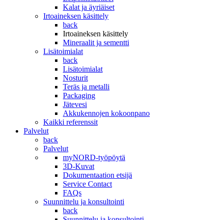
Kalat ja äyriäiset
Irtoaineksen käsittely
back
Irtoaineksen käsittely
Mineraalit ja sementti
Lisätoimialat
back
Lisätoimialat
Nosturit
Teräs ja metalli
Packaging
Jätevesi
Akkukennojen kokoonpano
Kaikki referenssit
Palvelut
back
Palvelut
myNORD-työpöytä
3D-Kuvat
Dokumentaation etsijä
Service Contact
FAQs
Suunnittelu ja konsultointi
back
Suunnittelu ja konsultointi