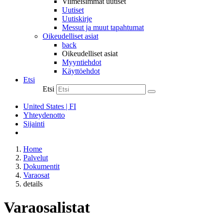
Viimeisimmät uutiset
Uutiset
Uutiskirje
Messut ja muut tapahtumat
Oikeudelliset asiat
back
Oikeudelliset asiat
Myyntiehdot
Käyttöehdot
Etsi
Etsi
United States | FI
Yhteydenotto
Sijainti
Home
Palvelut
Dokumentit
Varaosat
details
Varaosalistat